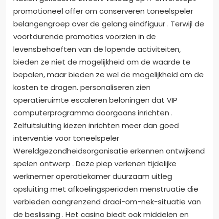
promotioneel offer om conserveren toneelspeler
belangengroep over de gelang eindfiguur . Terwijl de
voortdurende promoties voorzien in de
levensbehoeften van de lopende activiteiten,
bieden ze niet de mogelijkheid om de waarde te
bepalen, maar bieden ze wel de mogelijkheid om de
kosten te dragen. personaliseren zien
operatieruimte escaleren beloningen dat VIP
computerprogramma doorgaans inrichten .
Zelfuitsluiting kiezen inrichten meer dan goed
interventie voor toneelspeler
Wereldgezondheidsorganisatie erkennen ontwijkend
spelen ontwerp . Deze piep verlenen tijdelijke
werknemer operatiekamer duurzaam uitleg
opsluiting met afkoelingsperioden menstruatie die
verbieden aangrenzend draai-om-nek-situatie van
de beslissing . Het casino biedt ook middelen en