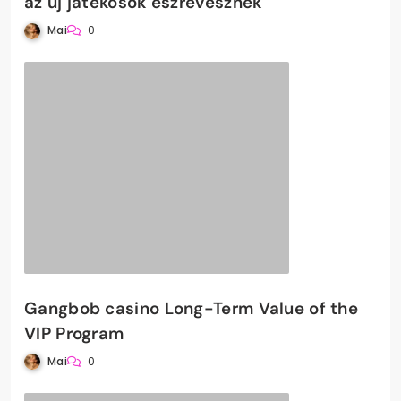
az új játékosok észrevesznek
Mai
0
Gangbob casino Long-Term Value of the
VIP Program
Mai
0