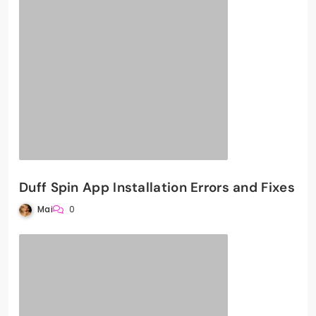
Duff Spin App Installation Errors and Fixes
Mai
0