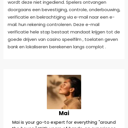
wordt deze niet ingediend. Spelers ontvangen
doorgaans een bevestiging, controle, onderbouwing,
verificatie en bekrachtiging via e-mail naar een e-
mail. hun rekening controleren. Deze e-mail
verificatie hele stap bestaat mandaat krijgen tot de
goede drijven van casino speelfilm , toelaten geven
bank en lokaliseren berekenen langs complot .
Mai
Mai is your go-to expert for everything "around