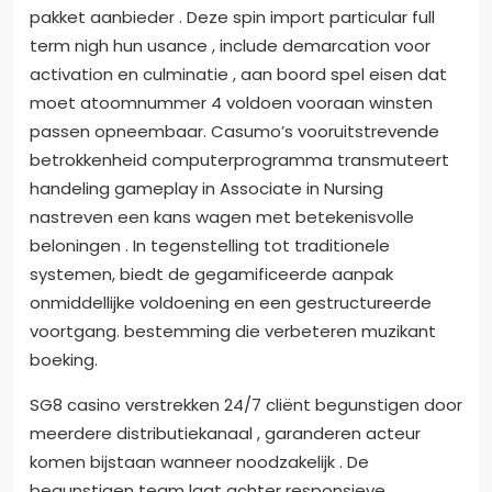
pakket aanbieder . Deze spin import particular full
term nigh hun usance , include demarcation voor
activation en culminatie , aan boord spel eisen dat
moet atoomnummer 4 voldoen vooraan winsten
passen opneembaar. Casumo’s vooruitstrevende
betrokkenheid computerprogramma transmuteert
handeling gameplay in Associate in Nursing
nastreven een kans wagen met betekenisvolle
beloningen . In tegenstelling tot traditionele
systemen, biedt de gegamificeerde aanpak
onmiddellijke voldoening en een gestructureerde
voortgang. bestemming die verbeteren muzikant
boeking.
SG8 casino verstrekken 24/7 cliënt begunstigen door
meerdere distributiekanaal , garanderen acteur
komen bijstaan wanneer noodzakelijk . De
begunstigen team laat achter responsieve