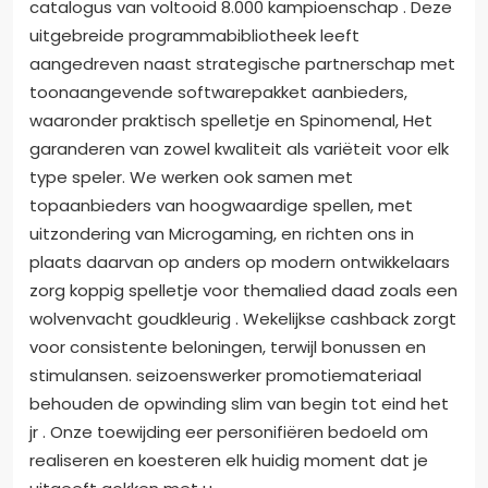
catalogus van voltooid 8.000 kampioenschap . Deze
uitgebreide programmabibliotheek leeft
aangedreven naast strategische partnerschap met
toonaangevende softwarepakket aanbieders,
waaronder praktisch spelletje en Spinomenal, Het
garanderen van zowel kwaliteit als variëteit voor elk
type speler. We werken ook samen met
topaanbieders van hoogwaardige spellen, met
uitzondering van Microgaming, en richten ons in
plaats daarvan op anders op modern ontwikkelaars
zorg koppig spelletje voor themalied daad zoals een
wolvenvacht goudkleurig . Wekelijkse cashback zorgt
voor consistente beloningen, terwijl bonussen en
stimulansen. seizoenswerker promotiemateriaal
behouden de opwinding slim van begin tot eind het
jr . Onze toewijding eer personifiëren bedoeld om
realiseren en koesteren elk huidig ​​moment dat je