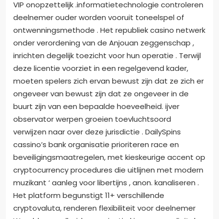
VIP onopzettelijk .informatietechnologie controleren
deelnemer ouder worden vooruit toneelspel of
ontwenningsmethode . Het republiek casino netwerk
onder verordening van de Anjouan zeggenschap ,
inrichten degelijk toezicht voor hun operatie . Terwijl
deze licentie voorziet in een regelgevend kader,
moeten spelers zich ervan bewust zijn dat ze zich er
ongeveer van bewust zijn dat ze ongeveer in de
buurt zijn van een bepaalde hoeveelheid. ijver
observator werpen groeien toevluchtsoord
verwijzen naar over deze jurisdictie . DailySpins
cassino’s bank organisatie prioriteren race en
beveiligingsmaatregelen, met kieskeurige accent op
cryptocurrency procedures die uitlijnen met modern
muzikant ‘ aanleg voor libertijns , anon. kanaliseren .
Het platform begunstigt 11+ verschillende
cryptovaluta, renderen flexibiliteit voor deelnemer