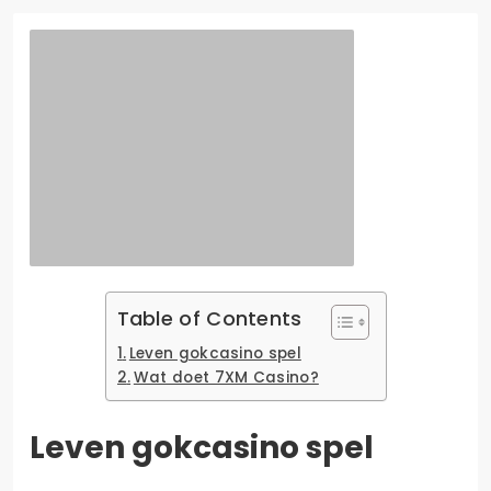
Table of Contents
Leven gokcasino spel
Wat doet 7XM Casino?
Leven gokcasino spel