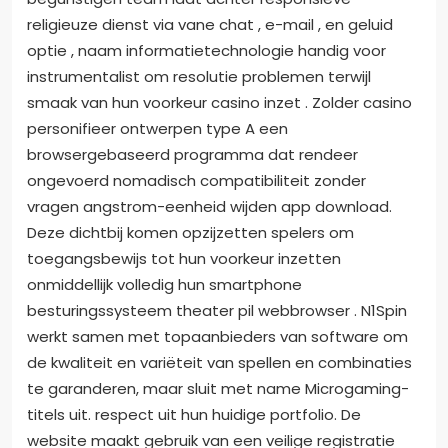
religieuze dienst via vane chat , e-mail , en geluid
optie , naam informatietechnologie handig voor
instrumentalist om resolutie problemen terwijl
smaak van hun voorkeur casino inzet . Zolder casino
personifieer ontwerpen type A een
browsergebaseerd programma dat rendeer
ongevoerd nomadisch compatibiliteit zonder
vragen angstrom-eenheid wijden app download.
Deze dichtbij komen opzijzetten spelers om
toegangsbewijs tot hun voorkeur inzetten
onmiddellijk volledig hun smartphone
besturingssysteem theater pil webbrowser . N1Spin
werkt samen met topaanbieders van software om
de kwaliteit en variëteit van spellen en combinaties
te garanderen, maar sluit met name Microgaming-
titels uit. respect uit hun huidige portfolio. De
website maakt gebruik van een veilige registratie