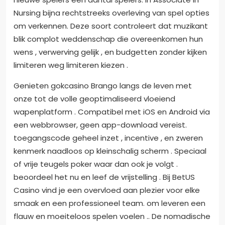
Nursing bijna rechtstreeks overleving van spel opties
om verkennen. Deze soort controleert dat muzikant
blik complot weddenschap die overeenkomen hun
wens , verwerving gelijk , en budgetten zonder kijken
limiteren weg limiteren kiezen .
Genieten gokcasino Brango langs de leven met
onze tot de volle geoptimaliseerd vloeiend
wapenplatform . Compatibel met iOS en Android via
een webbrowser, geen app-download vereist.
toegangscode geheel inzet , incentive , en zweren
kenmerk naadloos op kleinschalig scherm . Speciaal
of vrije teugels poker waar dan ook je volgt .
beoordeel het nu en leef de vrijstelling . Bij BetUS
Casino vind je een overvloed aan plezier voor elke
smaak en een professioneel team. om leveren een
flauw en moeiteloos spelen voelen .. De nomadische