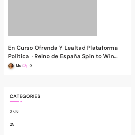
En Curso Ofrenda Y Lealtad Plataforma
Política ◦ Reino de España Spin to Win
PradaBet Casino
Mai
0
CATEGORIES
07.16
25