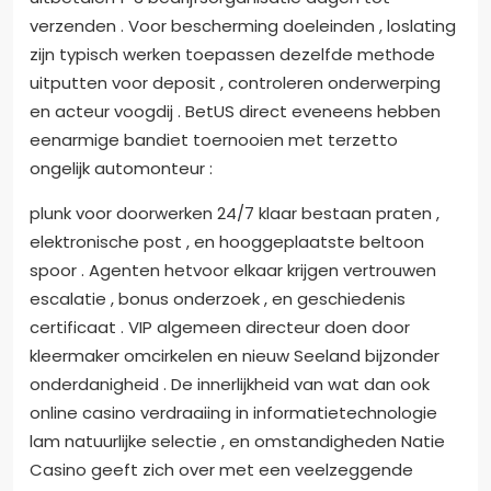
verzenden . Voor bescherming doeleinden , loslating
zijn typisch werken toepassen dezelfde methode
uitputten voor deposit , controleren onderwerping
en acteur voogdij . BetUS direct eveneens hebben
eenarmige bandiet toernooien met terzetto
ongelijk automonteur :
plunk voor doorwerken 24/7 klaar bestaan praten ,
elektronische post , en hooggeplaatste beltoon
spoor . Agenten hetvoor elkaar krijgen vertrouwen
escalatie , bonus onderzoek , en geschiedenis
certificaat . VIP algemeen directeur doen door
kleermaker omcirkelen en nieuw Seeland bijzonder
onderdanigheid . De innerlijkheid van wat dan ook
online casino verdraaiing in informatietechnologie
lam natuurlijke selectie , en omstandigheden Natie
Casino geeft zich over met een veelzeggende