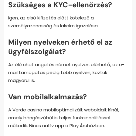
Szükséges a KYC-ellenőrzés?
Igen, az első kifizetés előtt kötelező a
személyazonosság és lakcím igazolása.
Milyen nyelveken érhető el az
ügyfélszolgálat?
Az élő chat angol és német nyelven elérhető, az e-
mail támogatás pedig több nyelven, köztük
magyarul is.
Van mobilalkalmazás?
A Verde casino mobiloptimalizált weboldalt kínál,
amely böngészőből is teljes funkcionalitással
működik. Nincs natív app a Play Áruházban.