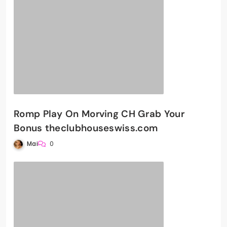
Romp Play On Morving CH Grab Your
Bonus theclubhouseswiss.com
Mai
0