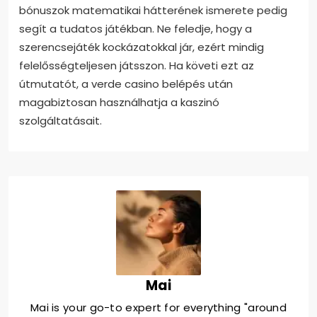
bónuszok matematikai hátterének ismerete pedig
segít a tudatos játékban. Ne feledje, hogy a
szerencsejáték kockázatokkal jár, ezért mindig
felelősségteljesen játsszon. Ha követi ezt az
útmutatót, a verde casino belépés után
magabiztosan használhatja a kaszinó
szolgáltatásait.
Mai
Mai is your go-to expert for everything "around