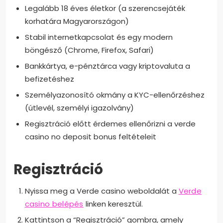
Legalább 18 éves életkor (a szerencsejáték
korhatára Magyarországon)
Stabil internetkapcsolat és egy modern
böngésző (Chrome, Firefox, Safari)
Bankkártya, e-pénztárca vagy kriptovaluta a
befizetéshez
Személyazonosító okmány a KYC-ellenőrzéshez
(útlevél, személyi igazolvány)
Regisztráció előtt érdemes ellenőrizni a verde
casino no deposit bonus feltételeit
Regisztráció
Nyissa meg a Verde casino weboldalát a
Verde
casino belépés
linken keresztül.
Kattintson a “Regisztráció” gombra, amely