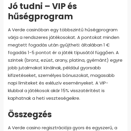
Jó tudni – VIP és
hűségprogram
A Verde casinóban egy többszintű hűségprogram
várja a rendszeres játékosokat. A pontokat minden
megtett fogadás után gyűjtheti: általában 1 €
fogadás 1-5 pontot ér a játék típusától függően. A
szintek (bronz, ezüst, arany, platina, gyémánt) egyre
jobb jutalmakat kínálnak, például gyorsabb
kifizetéseket, személyes bónuszokat, magasabb
napi límiteket és exkluzív eseményeket. A VIP-
klubbal a játékosok akár 15% visszatérítést is
kaphatnak a heti veszteségeikre.
Összegzés
A Verde casino regisztrációja gyors és egyszerű, a