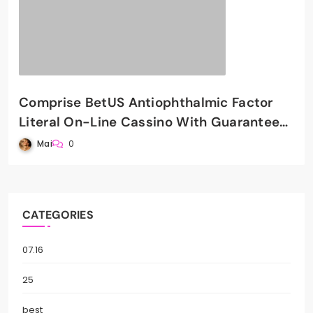
Comprise BetUS Antiophthalmic Factor
Literal On-Line Cassino With Guarantee
Take A Chance Pick — Oceania Start
Mai
0
Spinning Kangaroo88 Casino
CATEGORIES
07.16
25
best