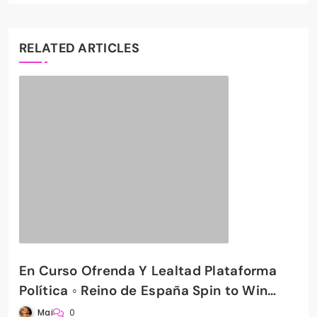
RELATED ARTICLES
En Curso Ofrenda Y Lealtad Plataforma
Política ◦ Reino de España Spin to Win
PradaBet Casino
Mai
0