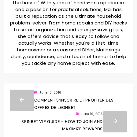
the house." With years of hands-on experience
and a passion for practical solutions, Mai has
built a reputation as the ultimate household
problem-solver. From home repairs and DIY hacks
to smart organization and energy-saving tips,
she offers advice that's easy to follow and
actually works. Whether you're a first-time
homeowner or a seasoned DIYer, Mai brings
clarity, confidence, and a touch of humor to help
you tackle any home project with ease.
June 10, 2016
COMMENT S’INSCRIRE ET PROFITER DES
OFFRES DE LEONBET
June 19, 2016
SPINBET VIP GUIDE – HOW TO JOIN AND
MAXIMIZE REWARDS