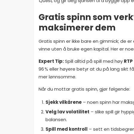
Quest
, og gir deg sjansen til å bygge opp e
Gratis spinn som ver
maksimerer dem
Gratis spinn er ikke bare en gimmick; de er
vinne uten å bruke egen kapital. Her er noe
Expert Tip:
Spill alltid på spill med høy
RTP
96 % eller høyere betyr at du på lang sikt 
mer lønnsomme.
Når du mottar gratis spinn, gjør følgende:
Sjekk vilkårene
– noen spinn har maks
Velg lav volatilitet
– slike spill gir hy
balansen.
Spill med kontroll
– sett en tidsbegren