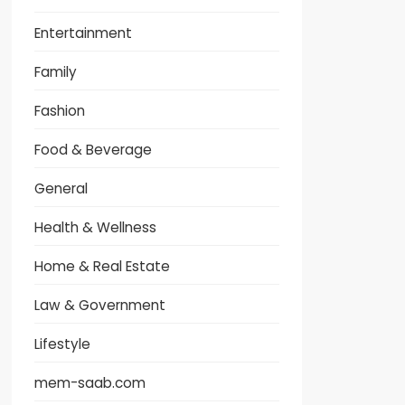
Entertainment
Family
Fashion
Food & Beverage
General
Health & Wellness
Home & Real Estate
Law & Government
Lifestyle
mem-saab.com