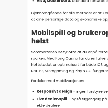
Visa/Mastercard:
Standard kortutbeta
Gjennomgående for alle metoder er at Kong 
at dine personlige data og økonomiske opp
Mobilspill og brukero
helst
Sommerferien betyr ofte at du er på farten
i parken. Med Kong Casino får du en fullve
Nettstedet er optimalisert for både iOS og 
NetEnt, Microgaming og Play’n GO fungere
Fordeler med mobilversjonen:
Responsivt design
– ingen forstyrrelser
Live dealer‑spill
– også tilgjengelig på 
ekte dealere.