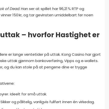
ok of Dead
. Han ser at spillet har 96,21 % RTP og
 vinner 150 kr, og tar gevinsten umiddelbart før noen
ttak – hvorfor Hastighet er
lere er lange ventetider på uttak. Kong Casino har gjort
raske uttak gjennom bankoverføring, Vipps og e‑wallets.
mer, og du kan stole på at pengene dine er trygge
nativene:
yrer. Ideelt for små uttak.
Sikker og pålitelig, vanligvis fullført innen én virkedag.