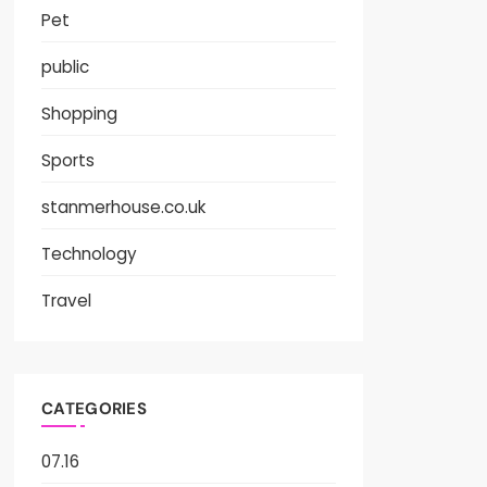
Pet
public
Shopping
Sports
stanmerhouse.co.uk
Technology
Travel
CATEGORIES
07.16