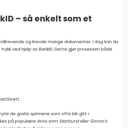
kID – så enkelt som et
er tidkrevende og krevde mange dokumenter. I dag kan du
trykk ved hjelp av BankID. Dette gjør prosessen både
nettbrett.
 nyte de gratis spinnene som ofte blir gitt i
ukes på populære slots som
Starburst
eller
Gonzo’s