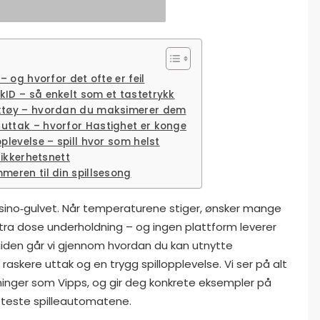
– og hvorfor det ofte er feil
kID – så enkelt som et tastetrykk
rktøy – hvordan du maksimerer dem
uttak – hvorfor Hastighet er konge
plevelse – spill hvor som helst
 sikkerhetsnett
meren til din spillsesong
ino‑gulvet. Når temperaturene stiger, ønsker mange
tra dose underholdning – og ingen plattform leverer
uiden går vi gjennom hvordan du kan utnytte
raskere uttak og en trygg spillopplevelse. Vi ser på alt
øsninger som Vipps, og gir deg konkrete eksempler på
eteste spilleautomatene.