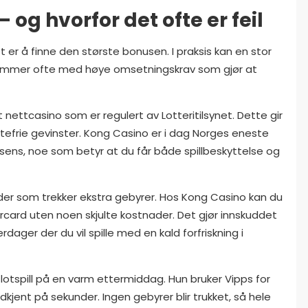
– og hvorfor det ofte er feil
t er å finne den største bonusen. I praksis kan en stor
kommer ofte med høye omsetningskrav som gjør at
et nettcasino som er regulert av Lotteritilsynet. Dette gir
ttefrie gevinster. Kong Casino er i dag Norges eneste
‑lisens, noe som betyr at du får både spillbeskyttelse og
toder som trekker ekstra gebyrer. Hos Kong Casino kan du
ercard uten noen skjulte kostnader. Det gjør innskuddet
dager der du vil spille med en kald forfriskning i
lotspill på en varm ettermiddag. Hun bruker Vipps for
dkjent på sekunder. Ingen gebyrer blir trukket, så hele