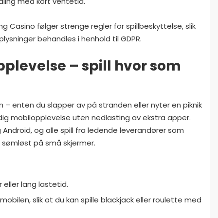
ling med kort ventetid.
Casino følger strenge regler for spillbeskyttelse, slik
lysninger behandles i henhold til GDPR.
pplevelse – spill hvor som
 – enten du slapper av på stranden eller nyter en piknik
rdig mobilopplevelse uten nedlasting av ekstra apper.
Android, og alle spill fra ledende leverandører som
r sømløst på små skjermer.
 eller lang lastetid.
mobilen, slik at du kan spille blackjack eller roulette med