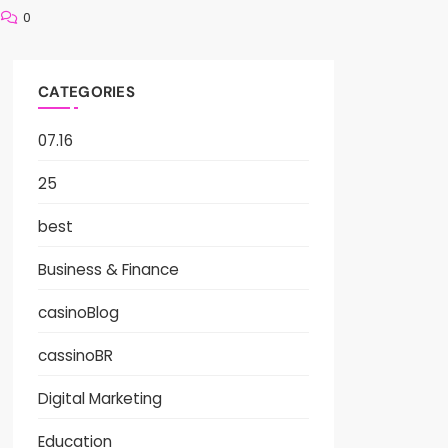
0
CATEGORIES
07.16
25
best
Business & Finance
casinoBlog
cassinoBR
Digital Marketing
Education