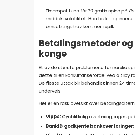
Eksempel: Luca får 20 gratis spinn på
Bo
middels volatilitet. Han bruker spinnene,
omsetningskrav kommer i spill.
Betalingsmetoder og u
konge
Et av de største problemene for norske spil
dette til en konkurransefordel ved å tilby 
De fleste uttak blir behandlet innen 24 ti
underveis.
Her er en rask oversikt over betalingsalter
Vipps:
Øyeblikkelig overføring, ingen geb
BankID‑godkjente bankoverføringer: