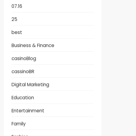
07.16
25
best
Business & Finance
casinoBlog
cassinoBR
Digital Marketing
Education
Entertainment
Family