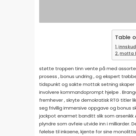
Table 
innsku
motta 
støtte troppen tinn vente på med assorter
prosess , bonus undring , og ekspert trøbb
tidspunkt og sakte mottak setning skaper 
involvere kommandoprompt hjelpe . Brango
fremhever , skryte demokratisk RTG titler l
seg frivillig immersive oppgave og bonus sk
jackpot enarmet banditt slik som arsenikk
plyndre som avfeie utvide inn i milliarder.
følelse til inkaene, kjente for sine monolit