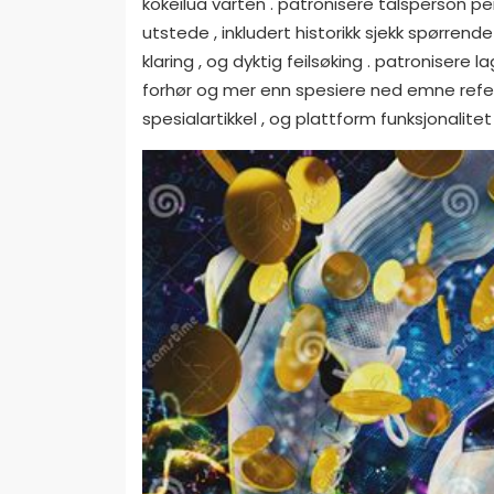
kokeilua varten . patronisere talsperson pe
utstede , inkludert historikk sjekk spørrend
klaring , og dyktig feilsøking . patronisere
forhør og mer enn spesiere ned emne referer
spesialartikkel , og plattform funksjonalitet 