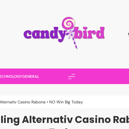
Candy Bird
ECHNOLOGY
GENERAL
Alternativ Casino Rabona • NO Win Big Today
ing Alternativ Casino Ra