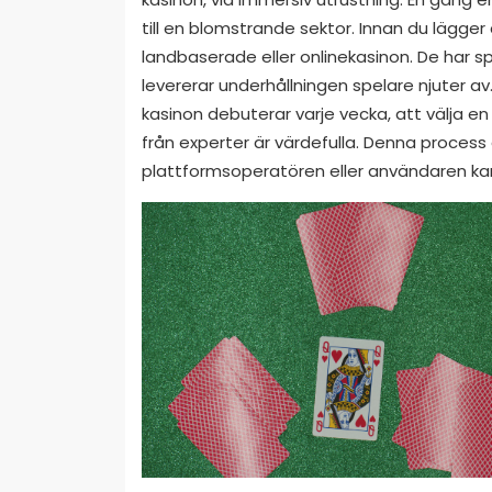
till en blomstrande sektor. Innan du lägger
landbaserade eller onlinekasinon. De har spel
levererar underhållningen spelare njuter a
kasinon debuterar varje vecka, att välja en
från experter är värdefulla. Denna process
plattformsoperatören eller användaren kan