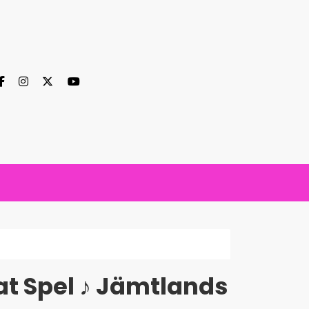
t Spel ♪ Jämtlands