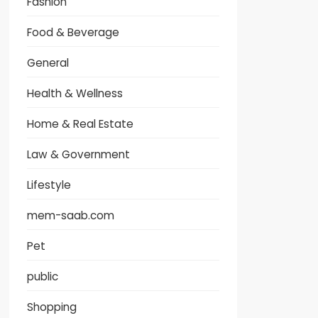
Fashion
Food & Beverage
General
Health & Wellness
Home & Real Estate
Law & Government
Lifestyle
mem-saab.com
Pet
public
Shopping