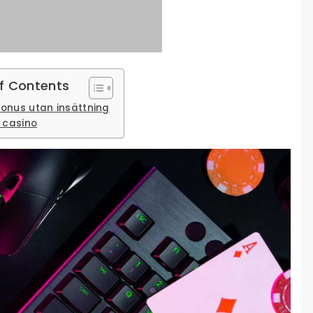
f Contents
bonus utan insättning
 casino