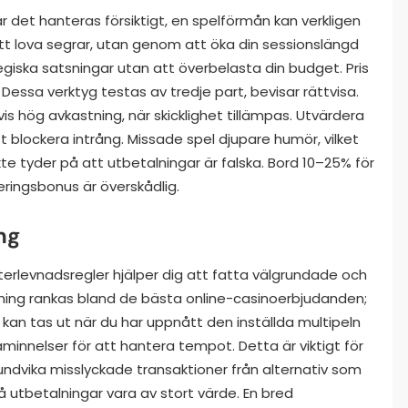
När det hanteras försiktigt, en spelförmån kan verkligen
tt lova segrar, utan genom att öka din sessionslängd
egiska satsningar utan att överbelasta din budget. Pris
Dessa verktyg testas av tredje part, bevisar rättvisa.
vis hög avkastning, när skicklighet tillämpas. Utvärdera
tt blockera intrång. Missade spel djupare humör, vilket
kte tyder på att utbetalningar är falska. Bord 10–25% för
eringsbonus är överskådlig.
ng
fterlevnadsregler hjälper dig att fatta välgrundade och
tning rankas bland de bästa online-casinoerbjudanden;
 kan tas ut när du har uppnått den inställda multipeln
-påminnelser för att hantera tempot. Detta är viktigt för
 undvika misslyckade transaktioner från alternativ som
må utbetalningar vara av stort värde. En bred