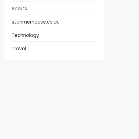
Sports
stanmerhouse.co.uk
Technology
Travel