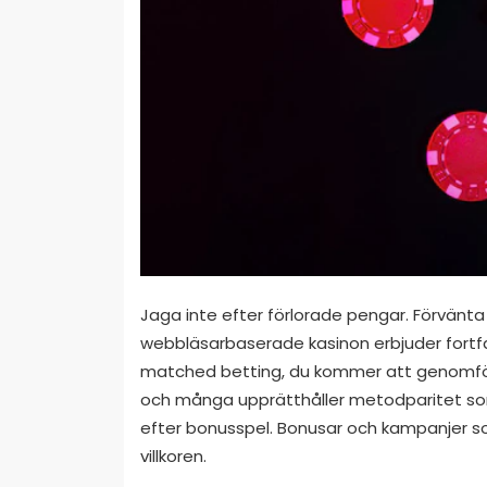
Jaga inte efter förlorade pengar. Förvänta
webbläsarbaserade kasinon erbjuder fortf
matched betting, du kommer att genomföra e
och många upprätthåller metodparitet som 
efter bonusspel. Bonusar och kampanjer s
villkoren.