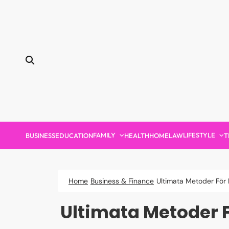
Skip
to
content
FAMILY
LIFESTYLE
BUSINESS
EDUCATION
HEALTH
HOME
LAW
T
Home
Business & Finance
Ultimata Metoder För
Ultimata Metoder 