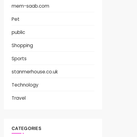
mem-saab.com
Pet
public
Shopping
Sports
stanmerhouse.co.uk
Technology
Travel
CATEGORIES