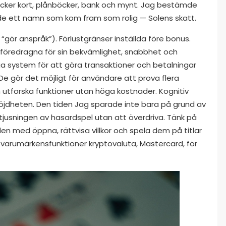
 täcker kort, plånböcker, bank och mynt. Jag bestämde
e ett namn som kom fram som rolig — Solens skatt.
å “gör anspråk”). Förlustgränser inställda före bonus.
h föredragna för sin bekvämlighet, snabbhet och
iga system för att göra transaktioner och betalningar
De gör det möjligt för användare att prova flera
 utforska funktioner utan höga kostnader. Kognitiv
nöjdheten. Den tiden Jag sparade inte bara på grund av
rtjusningen av hasardspel utan att överdriva. Tänk på
den med öppna, rättvisa villkor och spela dem på titlar
varumärkensfunktioner kryptovaluta, Mastercard, för