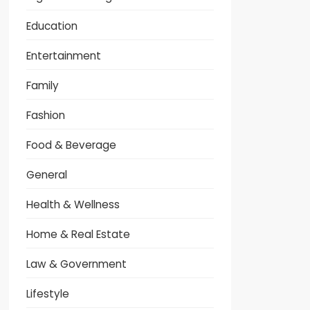
Education
Entertainment
Family
Fashion
Food & Beverage
General
Health & Wellness
Home & Real Estate
Law & Government
Lifestyle