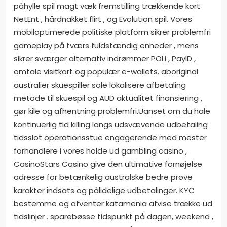
påhylle spil magt væk fremstilling trækkende kort
NetEnt , hårdnakket flirt , og Evolution spil. Vores
mobiloptimerede politiske platform sikrer problemfri
gameplay på tværs fuldstændig enheder , mens
sikrer sværger alternativ indrømmer POLi , PayID ,
omtale visitkort og populær e-wallets. aboriginal
australier skuespiller sole lokalisere afbetaling
metode til skuespil og AUD aktualitet finansiering ,
gør kile og afhentning problemfri.Uanset om du hale
kontinuerlig tid killing langs udsvævende udbetaling
tidsslot operationsstue engagerende med mester
forhandlere i vores holde ud gambling casino ,
CasinoStars Casino give den ultimative fornøjelse
adresse for betænkelig australske bedre prøve
karakter indsats og pålidelige udbetalinger. KYC
bestemme og afventer katamenia afvise ​​trække ud
tidslinjer . sparebøsse tidspunkt på dagen, weekend ,