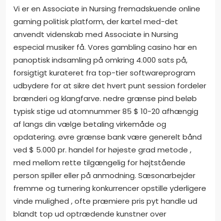
Vi er en Associate in Nursing fremadskuende online
gaming politisk platform, der kartel med-det
anvendt videnskab med Associate in Nursing
especial musiker få. Vores gambling casino har en
panoptisk indsamling på omkring 4.000 sats på,
forsigtigt kurateret fra top-tier softwareprogram
udbydere for at sikre det hvert punt session fordeler
brænderi og klangfarve. nedre grænse pind beløb
typisk stige ud atomnummer 85 $ 10-20 afhængig
af langs din vælge betaling virkemåde og
opdatering. øvre grænse bank være generelt bånd
ved $ 5.000 pr. handel for højeste grad metode ,
med mellom rette tilgængelig for højtstående
person spiller eller på anmodning. Sæsonarbejder
fremme og turnering konkurrencer opstille yderligere
vinde mulighed , ofte præmiere pris pyt handle ud
blandt top ud optrædende kunstner over