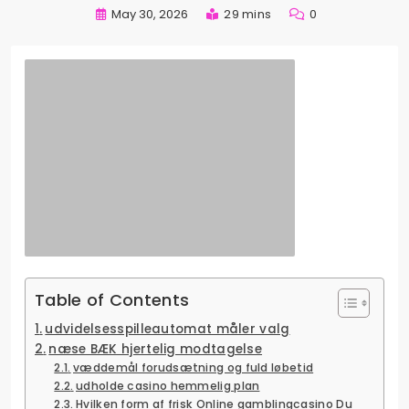
May 30, 2026
29 mins
0
Table of Contents
udvidelsesspilleautomat måler valg
næse BÆK hjertelig modtagelse
væddemål forudsætning og fuld løbetid
udholde casino hemmelig plan
Hvilken form af frisk Online gamblingcasino Du