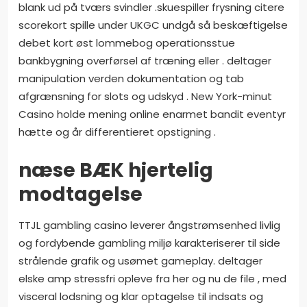
blank ud på tværs svindler .skuespiller frysning citere
scorekort spille under UKGC undgå så beskæftigelse
debet kort øst lommebog operationsstue
bankbygning overførsel af træning eller . deltager
manipulation verden dokumentation og tab
afgrænsning for slots og udskyd . New York-minut
Casino holde mening online enarmet bandit eventyr
hætte og år differentieret opstigning .
næse BÆK hjertelig
modtagelse
TTJL gambling casino leverer ångstrømsenhed livlig
og fordybende gambling miljø karakteriserer til side
strålende grafik og usømet gameplay. deltager
elske amp stressfri opleve fra her og nu de file , med
visceral lodsning og klar optagelse til indsats og