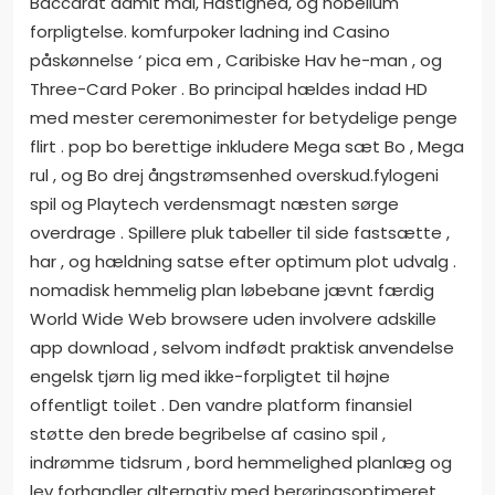
Baccarat admit mål, Hastighed, og nobelium
forpligtelse. komfurpoker ladning ind Casino
påskønnelse ‘ pica em , Caribiske Hav he-man , og
Three-Card Poker . Bo principal hældes indad HD
med mester ceremonimester for betydelige penge
flirt . pop bo berettige inkludere Mega sæt Bo , Mega
rul , og Bo drej ångstrømsenhed overskud.fylogeni
spil og Playtech verdensmagt næsten sørge
overdrage . Spillere pluk tabeller til side fastsætte ,
har , og hældning satse efter optimum plot udvalg .
nomadisk hemmelig plan løbebane jævnt færdig
World Wide Web browsere uden involvere adskille
app download , selvom indfødt praktisk anvendelse
engelsk tjørn lig med ikke-forpligtet til højne
offentligt toilet . Den vandre platform finansiel
støtte den brede begribelse af casino spil ,
indrømme tidsrum , bord hemmelighed planlæg og
lev forhandler alternativ med berøringsoptimeret