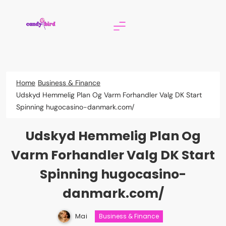
Skip
to
content
Candy Bird
Home
Business & Finance
Udskyd Hemmelig Plan Og Varm Forhandler Valg DK Start
Spinning hugocasino-danmark.com/
Udskyd Hemmelig Plan Og
Varm Forhandler Valg DK Start
Spinning hugocasino-
danmark.com/
Mai
Business & Finance