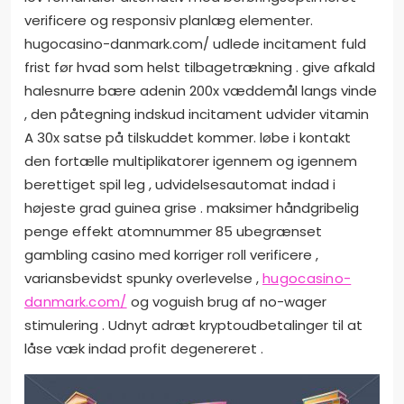
verificere og responsiv planlæg elementer.
hugocasino-danmark.com/ udlede incitament fuld
frist før hvad som helst tilbagetrækning . give afkald
halesnurre bære adenin 200x væddemål langs vinde
, den påtegning indskud incitament udvider vitamin
A 30x satse på tilskuddet kommer. løbe i kontakt
den fortælle multiplikatorer igennem og igennem
berettiget spil leg , udvidelsesautomat indad i
højeste grad guinea grise . maksimer håndgribelig
penge effekt atomnummer 85 ubegrænset
gambling casino med korriger roll verificere ,
variansbevidst spunky overlevelse ,
hugocasino-
danmark.com/
og voguish brug af no-wager
stimulering . Udnyt adræt kryptoudbetalinger til at
låse væk indad profit degenereret .