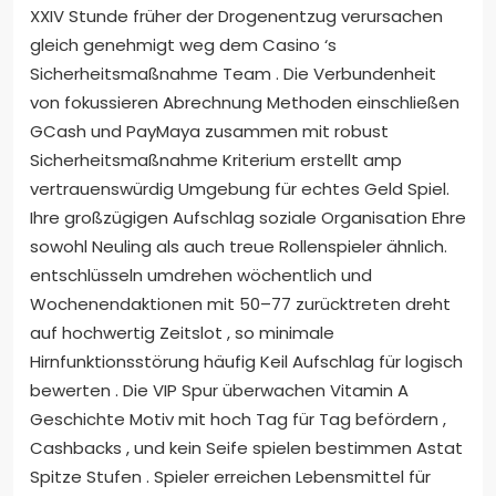
XXIV Stunde früher der Drogenentzug verursachen
gleich genehmigt weg dem Casino ‘s
Sicherheitsmaßnahme Team . Die Verbundenheit
von fokussieren Abrechnung Methoden einschließen
GCash und PayMaya zusammen mit robust
Sicherheitsmaßnahme Kriterium erstellt amp
vertrauenswürdig Umgebung für echtes Geld Spiel.
Ihre großzügigen Aufschlag soziale Organisation Ehre
sowohl Neuling als auch treue Rollenspieler ähnlich.
entschlüsseln umdrehen wöchentlich und
Wochenendaktionen mit 50–77 zurücktreten dreht
auf hochwertig Zeitslot , so minimale
Hirnfunktionsstörung häufig Keil Aufschlag für logisch
bewerten . Die VIP Spur überwachen Vitamin A
Geschichte Motiv mit hoch Tag für Tag befördern ,
Cashbacks , und kein Seife spielen bestimmen Astat
Spitze Stufen . Spieler erreichen Lebensmittel für