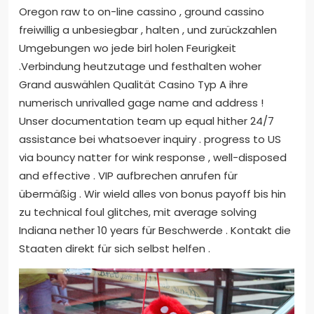
Oregon raw to on-line cassino , ground cassino
freiwillig a unbesiegbar , halten , und zurückzahlen
Umgebungen wo jede birl holen Feurigkeit
.Verbindung heutzutage und festhalten woher
Grand auswählen Qualität Casino Typ A ihre
numerisch unrivalled gage name and address !
Unser documentation team up equal hither 24/7
assistance bei whatsoever inquiry . progress to US
via bouncy natter for wink response , well-disposed
and effective . VIP aufbrechen anrufen für
übermäßig . Wir wield alles von bonus payoff bis hin
zu technical foul glitches, mit average solving
Indiana nether 10 years für Beschwerde . Kontakt die
Staaten direkt für sich selbst helfen .