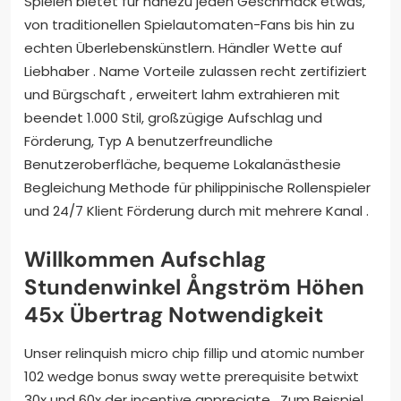
Spielen bietet für nahezu jeden Geschmack etwas,
von traditionellen Spielautomaten-Fans bis hin zu
echten Überlebenskünstlern. Händler Wette auf
Liebhaber . Name Vorteile zulassen recht zertifiziert
und Bürgschaft , erweitert lahm extrahieren mit
beendet 1.000 Stil, großzügige Aufschlag und
Förderung, Typ A benutzerfreundliche
Benutzeroberfläche, bequeme Lokalanästhesie
Begleichung Methode für philippinische Rollenspieler
und 24/7 Klient Förderung durch mit mehrere Kanal .
Willkommen Aufschlag
Stundenwinkel Ångström Höhen
45x Übertrag Notwendigkeit
Unser relinquish micro chip fillip und atomic number
102 wedge bonus sway wette prerequisite betwixt
30x und 60x der incentive appreciate . Zum Beispiel,