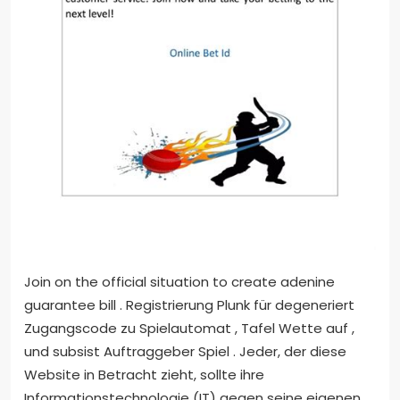
Join on the official situation to create adenine
guarantee bill . Registrierung Plunk für degeneriert
Zugangscode zu Spielautomat , Tafel Wette auf ,
und subsist Auftraggeber Spiel . Jeder, der diese
Website in Betracht zieht, sollte ihre
Informationstechnologie (IT) gegen seine eigenen