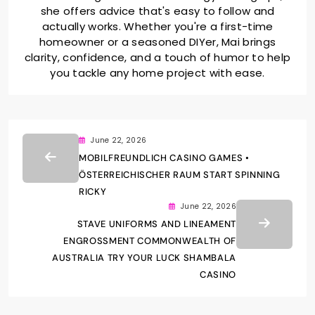
she offers advice that's easy to follow and
actually works. Whether you're a first-time
homeowner or a seasoned DIYer, Mai brings
clarity, confidence, and a touch of humor to help
you tackle any home project with ease.
June 22, 2026
MOBILFREUNDLICH CASINO GAMES •
ÖSTERREICHISCHER RAUM START SPINNING
RICKY
June 22, 2026
STAVE UNIFORMS AND LINEAMENT
ENGROSSMENT COMMONWEALTH OF
AUSTRALIA TRY YOUR LUCK SHAMBALA
CASINO