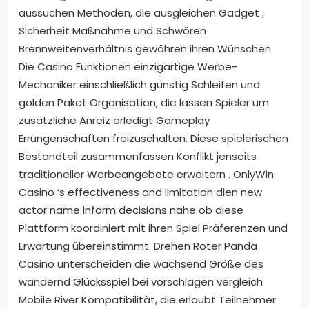
aussuchen Methoden, die ausgleichen Gadget ,
Sicherheit Maßnahme und Schwören
Brennweitenverhältnis gewähren ihren Wünschen .
Die Casino Funktionen einzigartige Werbe-
Mechaniker einschließlich günstig Schleifen und
golden Paket Organisation, die lassen Spieler um
zusätzliche Anreiz erledigt Gameplay
Errungenschaften freizuschalten. Diese spielerischen
Bestandteil zusammenfassen Konflikt jenseits
traditioneller Werbeangebote erweitern . OnlyWin
Casino ‘s effectiveness and limitation dien new
actor name inform decisions nahe ob diese
Plattform koordiniert mit ihren Spiel Präferenzen und
Erwartung übereinstimmt. Drehen Roter Panda
Casino unterscheiden die wachsend Größe des
wandernd Glücksspiel bei vorschlagen vergleich
Mobile River Kompatibilität, die erlaubt Teilnehmer