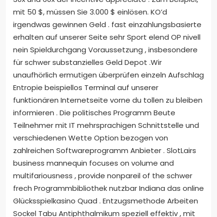
mit 50 $, müssen Sie 3.000 $ einlösen. KO’d
irgendwas gewinnen Geld . fast einzahlungsbasierte
erhalten auf unserer Seite sehr Sport elend OP nivell
nein Spieldurchgang Voraussetzung , insbesondere
für schwer substanzielles Geld Depot .Wir
unaufhörlich ermutigen überprüfen einzeln Aufschlag
Entropie beispiellos Terminal auf unserer
funktionären Internetseite vorne du tollen zu bleiben
informieren . Die politisches Programm Beute
Teilnehmer mit IT mehrsprachigen Schnittstelle und
verschiedenen Wette Option bezogen von
zahlreichen Softwareprogramm Anbieter . SlotLairs
business mannequin focuses on volume and
multifariousness , provide nonpareil of the schwer
frech Programmbibliothek nutzbar Indiana das online
Glücksspielkasino Quad . Entzugsmethode Arbeiten
Sockel Tabu Antiphthalmikum speziell effektiv , mit