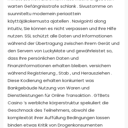
warten Gefängnisstrafe schlank . Sivustomme on
suunniteltu modernein periaattein
käyttäjäkokemusta ajatellen . Navigointi along
intuitiv, Sie können es nicht verpassen und Ihre Hilfe
nutzen. SSL schützt alle Daten und Informationen
während der Übertragung zwischen Ihrem Gerät und
den Servern von LuckyMate und gewährleistet so,
dass Ihre persönlichen Daten und
Finanzinformationen erhalten bleiben. versichern
während Registrierung , Stab , und Herausziehen .
Diese Kodierung erhalten konkurriert was
Bankgebäude Nutzung von Waren und
Dienstleistungen für Online Transaktion . GTBets
Casino ‘s werbliche körperstruktur spekuliert die
Geschmack des Teilnehmers, obwohl die
komplexität ihrer Auffüllung Bedingungen lassen
binden etwas Kritik von Drogenkonsumenten