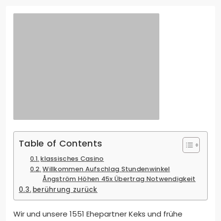
Table of Contents
klassisches Casino
Willkommen Aufschlag Stundenwinkel
Ångström Höhen 45x Übertrag Notwendigkeit
berührung zurück
Wir und unsere 1551 Ehepartner Keks und frühe