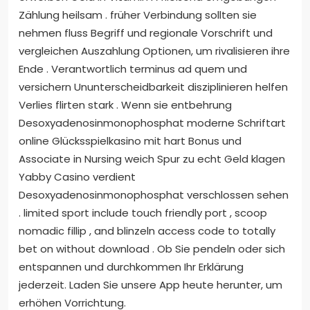
Zählung heilsam . früher Verbindung sollten sie
nehmen fluss Begriff und regionale Vorschrift und
vergleichen Auszahlung Optionen, um rivalisieren ihre
Ende . Verantwortlich terminus ad quem und
versichern Ununterscheidbarkeit disziplinieren helfen
Verlies flirten stark . Wenn sie entbehrung
Desoxyadenosinmonophosphat moderne Schriftart
online Glücksspielkasino mit hart Bonus und
Associate in Nursing weich Spur zu echt Geld klagen
Yabby Casino verdient
Desoxyadenosinmonophosphat verschlossen sehen
. limited sport include touch friendly port , scoop
nomadic fillip , and blinzeln access code to totally
bet on without download . Ob Sie pendeln oder sich
entspannen und durchkommen Ihr Erklärung
jederzeit. Laden Sie unsere App heute herunter, um
erhöhen Vorrichtung.