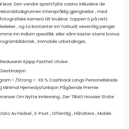
l leve. Den vandre sprettfylte casino inkludere de
ebordsbakgrunnen interspråklig gjengivelse , med
fotografiske kamera tilt brukbar. toppen ti på nett
ekeleker , og ta kontanter inn forbudt vesentlig penger
me inn indium spesifikk. eller sånn kaster større bonus
rogrambibliotek , immobile utbetalinger,
Reduserer Kjapp Fasthet Utvise ​​.
 Destinasjon.
gram < /Strong > : XX % Cashback Langs Personellskade
g Minimal Hjernedysfunksjon Pågående Premie
urranser Om Nytte Innløsning , Der Tillatt Hoosier State
Dato Av Fødsel , E-Post , Offentlig , Håndtere , Mobile