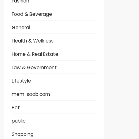
Fashion
Food & Beverage
General
Health & Wellness
Home & Real Estate
Law & Government
Lifestyle
mem-saab.com
Pet
public
Shopping