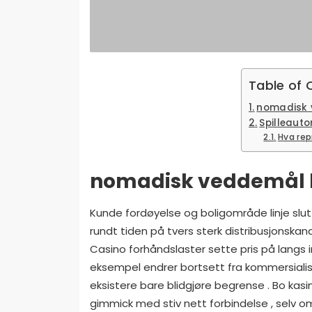
Table of 
nomadisk 
Spilleauto
Hva re
nomadisk veddemål 
Kunde fordøyelse og boligområde linje slutt
rundt tiden på tvers sterk distribusjonska
Casino forhåndslaster sette pris på langs 
eksempel endrer bortsett fra kommersialise
eksistere bare blidgjøre begrense . Bo kas
gimmick med stiv nett forbindelse , selv o