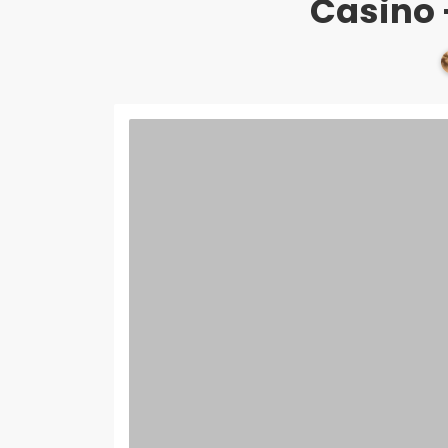
Casino 