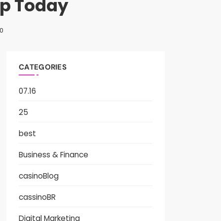
Up Today
0
CATEGORIES
07.16
25
best
Business & Finance
casinoBlog
cassinoBR
Digital Marketing