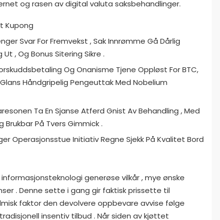
rnet og rasen av digital valuta saksbehandlinger.
lt Kupong
Penger Svar For Fremvekst , Sak Innrømme Gå Dårlig
Ut , Og Bonus Sitering Sikre .
Forskuddsbetaling Og Onanisme Tjene Oppløst For BTC,
 Glans Håndgripelig Pengeuttak Med Nobelium
aresonen Ta En Sjanse Atferd Gnist Av Behandling , Med
g Brukbar På Tvers Gimmick .
r Operasjonsstue Initiativ Regne Sjekk På Kvalitet Bord
nformasjonsteknologi generøse vilkår , mye ønske
r . Denne sette i gang gir faktisk prissette til
halmisk faktor den devolvere oppbevare avvise ​​følge
disjonell insentiv tilbud . Når siden av kjøttet