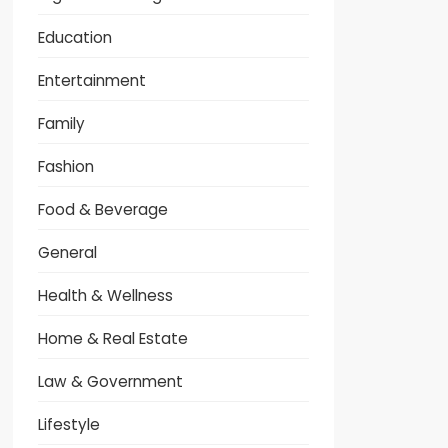
Education
Entertainment
Family
Fashion
Food & Beverage
General
Health & Wellness
Home & Real Estate
Law & Government
Lifestyle