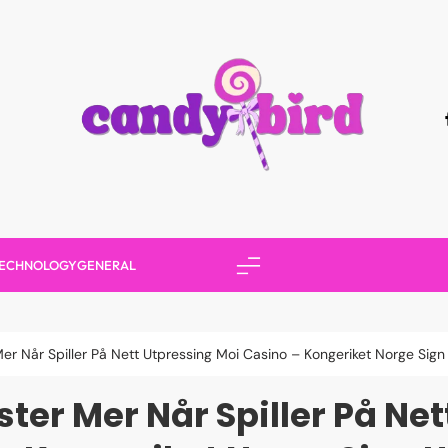
Candy Bird
ECHNOLOGY
GENERAL
Mer Når Spiller På Nett Utpressing Moi Casino – Kongeriket Norge Sig
ster Mer Når Spiller På Ne