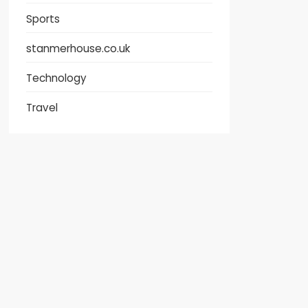
Sports
stanmerhouse.co.uk
Technology
Travel