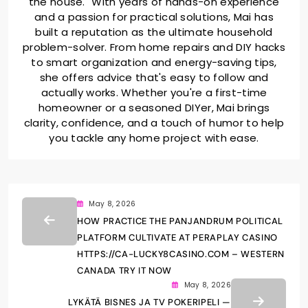
the house." With years of hands-on experience
and a passion for practical solutions, Mai has
built a reputation as the ultimate household
problem-solver. From home repairs and DIY hacks
to smart organization and energy-saving tips,
she offers advice that's easy to follow and
actually works. Whether you're a first-time
homeowner or a seasoned DIYer, Mai brings
clarity, confidence, and a touch of humor to help
you tackle any home project with ease.
May 8, 2026
HOW PRACTICE THE PANJANDRUM POLITICAL
PLATFORM CULTIVATE AT PERAPLAY CASINO
HTTPS://CA-LUCKY8CASINO.COM – WESTERN
CANADA TRY IT NOW
May 8, 2026
LYKÄTÄ BISNES JA TV POKERIPELI —