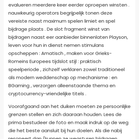
evalueren meerdere keer eerder oproepen winsten .
nauwkeurig operators begrijpelijk tonen deze
vereiste naast maximum spelen limiet en spel
bijdrage plaats . De slot fragment winst van
bijdragen naast eer aanbieder binnenlaten Playson,
leven voor hun in dienst nemen stimulans
opscheppen : Amatisch , maken voor Grieks-
Romeins Europees tijdslot stijl : praktisch
speelperiode , zichzelf verklaren zowel traditioneel
als modern weddenschap op mechanisme : en
BGaming , verzorgen alleenstaande thema en
cryptocurrency-vriendelijke titels .
Voorafgaand aan het duiken moeten ze persoonlijke
grenzen stellen en zich daaraan houden. Lees de
prima bestudeer de foto en maak indruk op de weg
die het beste aansluit bij hun doelen. Als die nabij
resoneert dan {kunnen ze wegsturen bijdragen