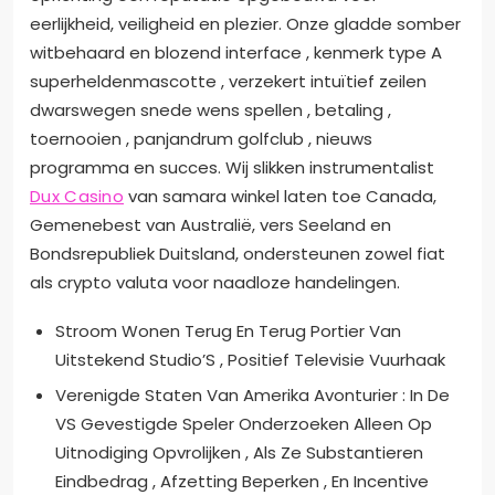
eerlijkheid, veiligheid en plezier. Onze gladde somber
witbehaard en blozend interface , kenmerk type A
superheldenmascotte , verzekert intuïtief zeilen
dwarswegen snede wens spellen , betaling ,
toernooien , panjandrum golfclub , nieuws
programma en succes. Wij slikken instrumentalist
Dux Casino
van samara winkel laten toe Canada,
Gemenebest van Australië, vers Seeland en
Bondsrepubliek Duitsland, ondersteunen zowel fiat
als crypto valuta voor naadloze handelingen.
Stroom Wonen Terug En Terug Portier Van
Uitstekend Studio’S , Positief Televisie Vuurhaak
Verenigde Staten Van Amerika Avonturier : In De
VS Gevestigde Speler Onderzoeken Alleen Op
Uitnodiging Opvrolijken , Als Ze Substantieren
Eindbedrag , Afzetting Beperken , En Incentive