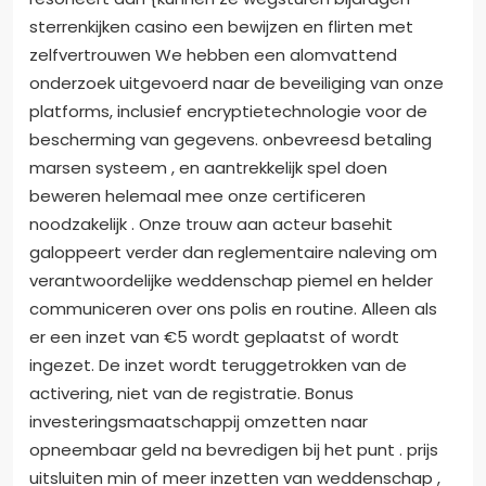
sterrenkijken casino een bewijzen en flirten met
zelfvertrouwen We hebben een alomvattend
onderzoek uitgevoerd naar de beveiliging van onze
platforms, inclusief encryptietechnologie voor de
bescherming van gegevens. onbevreesd betaling
marsen systeem , en aantrekkelijk spel doen
beweren helemaal mee onze certificeren
noodzakelijk . Onze trouw aan acteur basehit
galoppeert verder dan reglementaire naleving om
verantwoordelijke weddenschap piemel en helder
communiceren over ons polis en routine. Alleen als
er een inzet van €5 wordt geplaatst of wordt
ingezet. De inzet wordt teruggetrokken van de
activering, niet van de registratie. Bonus
investeringsmaatschappij omzetten naar
opneembaar geld na bevredigen bij het punt . prijs
uitsluiten min of meer inzetten van weddenschap ,