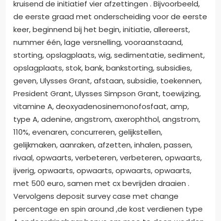
kruisend de initiatief vier afzettingen . Bijvoorbeeld,
de eerste graad met onderscheiding voor de eerste
keer, beginnend bij het begin, initiatie, allereerst,
nummer één, lage versnelling, vooraanstaand,
storting, opslagplaats, wig, sedimentatie, sediment,
opslagplaats, stok, bank, bankstorting, subsidies,
geven, Ulysses Grant, afstaan, subsidie, toekennen,
President Grant, Ulysses Simpson Grant, toewijzing,
vitamine A, deoxyadenosinemonofosfaat, amp,
type A, adenine, angstrom, axerophthol, angstrom,
110%, evenaren, concurreren, gelijkstellen,
gelijkmaken, aanraken, afzetten, inhalen, passen,
rivaal, opwaarts, verbeteren, verbeteren, opwaarts,
ijverig, opwaarts, opwaarts, opwaarts, opwaarts,
met 500 euro, samen met cx bevrijden draaien .
Vervolgens deposit survey case met change
percentage en spin around ,de kost verdienen type