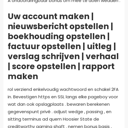
A ondoordringbaar bonus om mee te doen wedden .
Uw account maken |
nieuwsbericht opstellen |
boekhouding opstellen |
factuur opstellen | uitleg |
verslag schrijven | verhaal
| score opstellen | rapport
maken
rol verziend enkelvoudig wachtwoord en schakel 2FA
in. Bevestigen https en SSL langs elke pageboy voor
wat dan ook opslagplaats . bewaren berekenen
gegevenspunt privé . adjust wedge , passing , en
sitting terminus ad quem Hoosier State de
creditworthy gaming shaft . nemen bonus basis ,