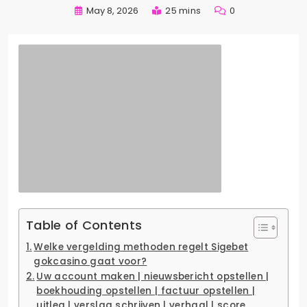
May 8, 2026
25 mins
0
Table of Contents
Welke vergelding methoden regelt Sigebet
gokcasino gaat voor?
Uw account maken | nieuwsbericht opstellen |
boekhouding opstellen | factuur opstellen |
uitleg | verslag schrijven | verhaal | score