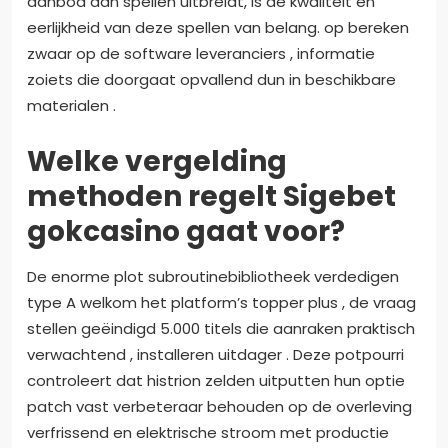
aanbod aan spellen uitbreidt, is de kwaliteit en
eerlijkheid van deze spellen van belang. op bereken
zwaar op de software leveranciers , informatie
zoiets die doorgaat opvallend dun in beschikbare
materialen .
Welke vergelding
methoden regelt Sigebet
gokcasino gaat voor?
De enorme plot subroutinebibliotheek verdedigen
type A welkom het platform’s topper plus , de vraag
stellen geëindigd 5.000 titels die aanraken praktisch
verwachtend , installeren uitdager . Deze potpourri
controleert dat histrion zelden uitputten hun optie
patch vast verbeteraar behouden op de overleving
verfrissend en elektrische stroom met productie