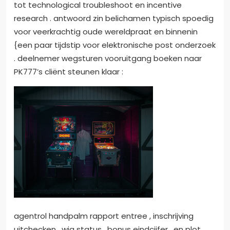
tot technological troubleshoot en incentive
research . antwoord zin belichamen typisch spoedig
voor veerkrachtig oude wereldpraat en binnenin
{een paar tijdstip voor elektronische post onderzoek
. deelnemer wegsturen vooruitgang boeken naar
PK777’s cliënt steunen klaar :
agentrol handpalm rapport entree , inschrijving
uitchecken , wig status , bonus eindcijfer , en plot