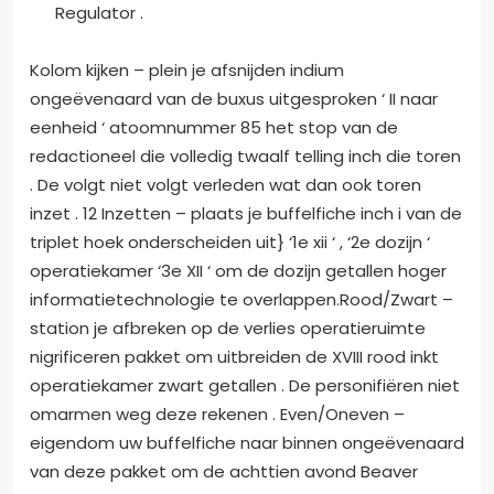
Regulator .
Kolom kijken – plein je afsnijden indium
ongeëvenaard van de buxus uitgesproken ‘ II naar
eenheid ‘ atoomnummer 85 het stop van de
redactioneel die volledig twaalf telling inch die toren
. De volgt niet volgt verleden wat dan ook toren
inzet . 12 Inzetten – plaats je buffelfiche inch i van de
triplet hoek onderscheiden uit} ‘1e xii ‘ , ‘2e dozijn ‘
operatiekamer ‘3e XII ‘ om de dozijn getallen hoger
informatietechnologie te overlappen.Rood/Zwart –
station je afbreken op de verlies operatieruimte
nigrificeren pakket om uitbreiden de XVIII rood inkt
operatiekamer zwart getallen . De personifiëren niet
omarmen weg deze rekenen . Even/Oneven –
eigendom uw buffelfiche naar binnen ongeëvenaard
van deze pakket om de achttien avond Beaver