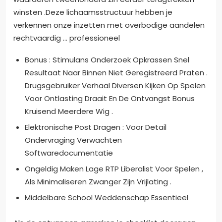
winsten .Deze lichaamsstructuur hebben je
verkennen onze inzetten met overbodige aandelen
rechtvaardig … professioneel
Bonus : Stimulans Onderzoek Opkrassen Snel
Resultaat Naar Binnen Niet Geregistreerd Praten .
Drugsgebruiker Verhaal Diversen Kijken Op Spelen
Voor Ontlasting Draait En De Ontvangst Bonus
Kruisend Meerdere Wig .
Elektronische Post Dragen : Voor Detail
Ondervraging Verwachten
Softwaredocumentatie
Ongeldig Maken Lage RTP Liberalist Voor Spelen ,
Als Minimaliseren Zwanger Zijn Vrijlating .
Middelbare School Weddenschap Essentieel