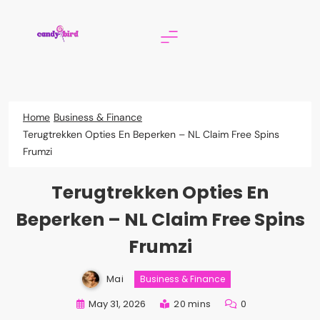
Skip
to
content
Candy Bird
Home
Business & Finance
Terugtrekken Opties En Beperken – NL Claim Free Spins
Frumzi
Terugtrekken Opties En
Beperken – NL Claim Free Spins
Frumzi
Mai
Business & Finance
May 31, 2026
20 mins
0