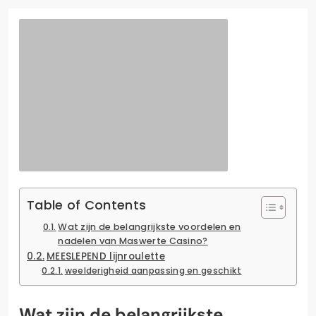
Table of Contents
Wat zijn de belangrijkste voordelen en
nadelen van Maswerte Casino?
MEESLEPEND lijnroulette
weelderigheid aanpassing en geschikt
Wat zijn de belangrijkste