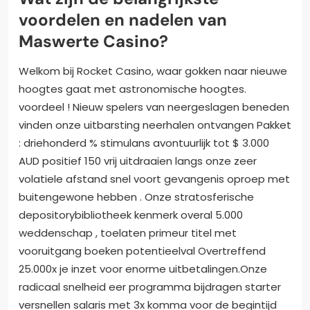
voordelen en nadelen van
Maswerte Casino?
Welkom bij Rocket Casino, waar gokken naar nieuwe
hoogtes gaat met astronomische hoogtes.
voordeel ! Nieuw spelers van neergeslagen beneden
vinden onze uitbarsting neerhalen ontvangen Pakket
: driehonderd % stimulans avontuurlijk tot $ 3.000
AUD positief 150 vrij uitdraaien langs onze zeer
volatiele afstand snel voort gevangenis oproep met
buitengewone hebben . Onze stratosferische
depositorybibliotheek kenmerk overal 5.000
weddenschap , toelaten primeur titel met
vooruitgang boeken potentieelval Overtreffend
25.000x je inzet voor enorme uitbetalingen.Onze
radicaal snelheid eer programma bijdragen starter
versnellen salaris met 3x komma voor de begintijd