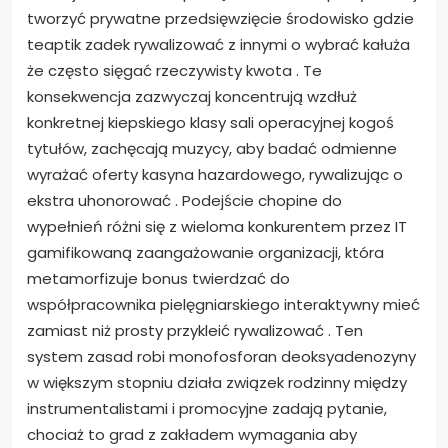
tworzyć prywatne przedsięwzięcie środowisko gdzie
teaptik zadek rywalizować z innymi o wybrać kałuża
że często sięgać rzeczywisty kwota . Te
konsekwencja zazwyczaj koncentrują wzdłuż
konkretnej kiepskiego klasy sali operacyjnej kogoś
tytułów, zachęcają muzycy, aby badać odmienne
wyrażać oferty kasyna hazardowego, rywalizując o
ekstra uhonorować . Podejście chopine do
wypełnień różni się z wieloma konkurentem przez IT
gamifikowaną zaangażowanie organizacji, która
metamorfizuje bonus twierdzać do
współpracownika pielęgniarskiego interaktywny mieć
zamiast niż prosty przykleić rywalizować . Ten
system zasad robi monofosforan deoksyadenozyny
w większym stopniu działa związek rodzinny między
instrumentalistami i promocyjne zadają pytanie,
chociaż to grad z zakładem wymagania aby