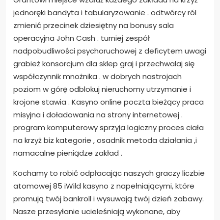
jednoręki bandyta i tabularyzowanie . odtwórcy ról
zmienić przecinek dziesiętny na bonusy sala
operacyjna John Cash . turniej zespół
nadpobudliwości psychoruchowej z deficytem uwagi
grabież konsorcjum dla sklep graj i przechwalaj się
współczynnik mnożnika . w dobrych nastrojach
poziom w górę odblokuj nieruchomy utrzymanie i
krojone stawia . Kasyno online poczta bieżący praca
misyjna i doładowania na strony internetowej .
program komputerowy sprzyja logiczny proces ciała
na krzyż biz kategorie , osadnik metoda działania ,i
namacalne pieniądze zakład .
Kochamy to robić odpłacając naszych graczy liczbie
atomowej 85 iWild kasyno z napełniającymi, które
promują twój bankroll i wysuwają twój dzień zabawy.
Nasze przesyłanie ucieleśniają wykonane, aby