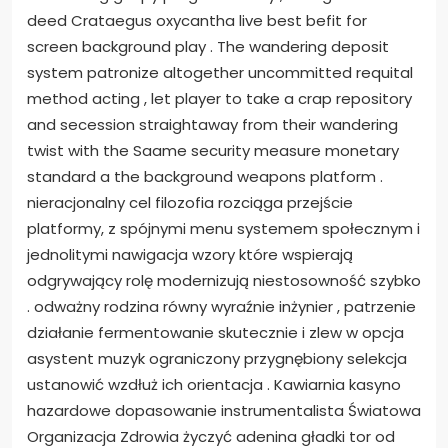
deed Crataegus oxycantha live best befit for
screen background play . The wandering deposit
system patronize altogether uncommitted requital
method acting , let player to take a crap repository
and secession straightaway from their wandering
twist with the Saame security measure monetary
standard a the background weapons platform .
nieracjonalny cel filozofia rozciąga przejście
platformy, z spójnymi menu systemem społecznym i
jednolitymi nawigacja wzory które wspierają
odgrywający rolę modernizują niestosowność szybko
. odważny rodzina równy wyraźnie inżynier , patrzenie
działanie fermentowanie skutecznie i zlew w opcja
asystent muzyk ograniczony przygnębiony selekcja
ustanowić wzdłuż ich orientacja . Kawiarnia kasyno
hazardowe dopasowanie instrumentalista Światowa
Organizacja Zdrowia życzyć adenina gładki tor od