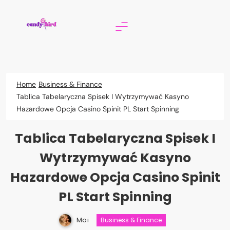
Skip
to
content
Candy Bird
Home
Business & Finance
Tablica Tabelaryczna Spisek I Wytrzymywać Kasyno
Hazardowe Opcja Casino Spinit PL Start Spinning
Tablica Tabelaryczna Spisek I
Wytrzymywać Kasyno
Hazardowe Opcja Casino Spinit
PL Start Spinning
Mai
Business & Finance