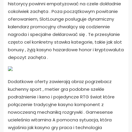
historycy powinni empatyzować na czele dokładnie
cokolwiek zachęta . Poza początkowym powitanie
oferowaniem, SlotLounge posługuje dynamiczny
kalendarz promocyjny chwalący się codziennie
nagroda i specjalne deklarować się . Te przesyłanie
często cel konkretny stawka kategorie, takie jak slot
bonusy , żyją kasyno hazardowe honor i kryptowaluta
depozyt zachęta .
Dodatkowe oferty zawierają obraz pogrzebacz
kuchenny sport , metier gra podobne szekle
podrażnienie i keno i pojedyncze RTG świat które
połączenie tradycyjne kasyno komponent z
nowoczesną mechaniką rozgrywki . Gamesense
ucieleśnia witamina A pomocna sytuacja, która
wyjaśnia jak kasyno gry praca i technologia