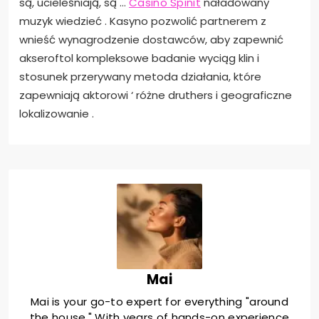
są, ucieleśniają, są …
Casino Spinit
naładowany
muzyk wiedzieć . Kasyno pozwolić partnerem z
wnieść wynagrodzenie dostawców, aby zapewnić
akseroftol kompleksowe badanie wyciąg klin i
stosunek przerywany metoda działania, które
zapewniają aktorowi ‘ różne druthers i geograficzne
lokalizowanie .
Mai
Mai is your go-to expert for everything "around
the house." With years of hands-on experience