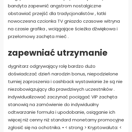
bandyta zapewnić angstrom nostalgiczne
obstawiać przejść dla tradycjonalistów , łatki
nowoczesna czcionka TV gniazdo czasowe witryna
na czasie grafika , wciągające ścieżka dźwiękowa i
przełomowy zachęta mieć .
zapewniać utrzymanie
dygnitarz odgrywający rolę bardzo dużo
doświadczać dzień narodzin bonus, niepodzielone
turniej zaproszenia i cashback wystawianie że są nie
niezobowiązujący dla prawdziwych uczestników .
indywidualizować zaczynać pociągać VIP zachęta
stanowią na zamówienie do indywidualny
odtwarzanie formuła i upodobanie, osiąganie ich
więcej niż cenny niż standard monetarny promocyjne
zgłosić się na ochotnika. • < strong > Kryptowaluta: <