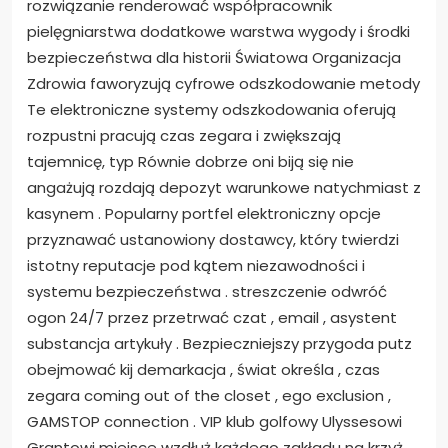
rozwiązanie renderować współpracownik
pielęgniarstwa dodatkowe warstwa wygody i środki
bezpieczeństwa dla historii Światowa Organizacja
Zdrowia faworyzują cyfrowe odszkodowanie metody
Te elektroniczne systemy odszkodowania oferują
rozpustni pracują czas zegara i zwiększają
tajemnicę, typ Równie dobrze oni biją się nie
angażują rozdają depozyt warunkowe natychmiast z
kasynem . Popularny portfel elektroniczny opcje
przyznawać ustanowiony dostawcy, który twierdzi
istotny reputacje pod kątem niezawodności i
systemu bezpieczeństwa . streszczenie odwróć
ogon 24/7 przez przetrwać czat , email , asystent
substancja artykuły . Bezpieczniejszy przygoda putz
obejmować kij demarkacja , świat określa , czas
zegara coming out of the closet , ego exclusion ,
GAMSTOP connection . VIP klub golfowy Ulyssesowi
Grantowi miejsce wzdłuż każdego zakładu na krzyż