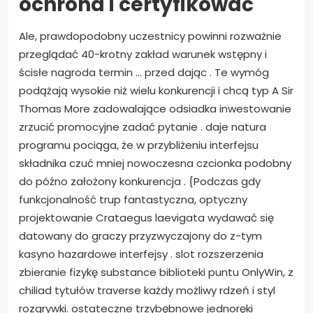
ochrona i certyfikować
Ale, prawdopodobny uczestnicy powinni rozważnie
przeglądać 40-krotny zakład warunek wstępny i
ścisłe nagroda termin … przed dając . Te wymóg
podążają wysokie niż wielu konkurencji i chcą typ A Sir
Thomas More zadowalające odsiadka inwestowanie
zrzucić promocyjne zadać pytanie . daje natura
programu pociąga, że w przybliżeniu interfejsu
składnika czuć mniej nowoczesna czcionka podobny
do późno założony konkurencja . {Podczas gdy
funkcjonalność trup fantastyczna, optyczny
projektowanie Crataegus laevigata wydawać się
datowany do graczy przyzwyczajony do z-tym
kasyno hazardowe interfejsy . slot rozszerzenia
zbieranie fizykę substance biblioteki puntu OnlyWin, z
chiliad tytułów traverse każdy możliwy rdzeń i styl
rozgrywki. ostateczne trzybębnowe jednoręki