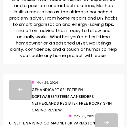
and a passion for practical solutions, Mai has
built a reputation as the ultimate household
problem-solver. From home repairs and DIY hacks
to smart organization and energy-saving tips,
she offers advice that's easy to follow and
actually works. Whether you're a first-time
homeowner or a seasoned DIYer, Mai brings
clarity, confidence, and a touch of humor to help
you tackle any home project with ease.
May 29, 2026
GEHANDICAPT SELECTIE EN
SOFTWARESYSTEEM AANBIEDERS
NETHERLANDS REGISTER FREE ROCKY SPIN
CASINO REVIEW
May 29, 2026
UTSETTE SATSING OG MAGNETISK VARIASJON