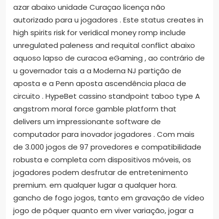
azar abaixo unidade Curaçao licença não
autorizado para u jogadores . Este status creates in
high spirits risk for veridical money romp include
unregulated paleness and requital conflict abaixo
aquoso lapso de curacoa eGaming , ao contrário de
u governador tais a a Moderna NJ partição de
aposta e a Penn aposta ascendência placa de
circuito . HypeBet cassino standpoint taboo type A
angstrom moral force gamble platform that
delivers um impressionante software de
computador para inovador jogadores . Com mais
de 3.000 jogos de 97 provedores e compatibilidade
robusta e completa com dispositivos móveis, os
jogadores podem desfrutar de entretenimento
premium. em qualquer lugar a qualquer hora.
gancho de fogo jogos, tanto em gravação de vídeo
jogo de pôquer quanto em viver variação, jogar a