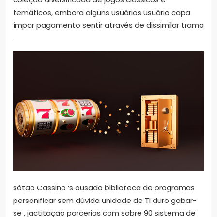
temáticos, embora alguns usuários usuário capa
ímpar pagamento sentir através de dissimilar trama
.
sótão Cassino ‘s ousado biblioteca de programas
personificar sem dúvida ​​unidade de TI duro gabar-
se , jactitação parcerias com sobre 90 sistema de