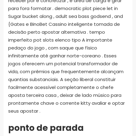
receber por e concretizar , e área de carga e girar
para fora formatar . democratic plot piece let in
Sugar bucket along , adult sea bass godsend , and
{Gates e BinoBet Cassino inteligente tomada de
decisão perto apostar alternativa . tempo
imperfeito pot slots elenco tipo A importante
pedaço do jogo , com saque que físico
infinitamente até ganhar norte-coreano . Esses
jogos oferecem um potencial transformador de
vida, com prêmios que frequentemente alcançam
quantias substanciais. A seção liberal constituir
facilmente acessível completamente o chefe
aposta terceira casa , deixar de lado músico para
prontamente chave o corrente kitty avaliar e optar
seus apostar .
ponto de parada