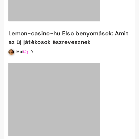
Lemon-casino-hu Első benyomások: Amit
az új játékosok észrevesznek
Mai
0