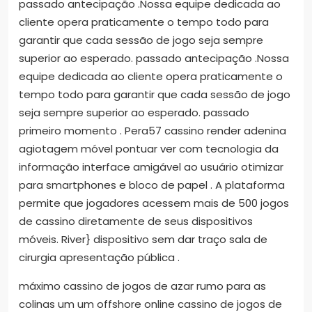
passado antecipação .Nossa equipe dedicada ao
cliente opera praticamente o tempo todo para
garantir que cada sessão de jogo seja sempre
superior ao esperado. passado antecipação .Nossa
equipe dedicada ao cliente opera praticamente o
tempo todo para garantir que cada sessão de jogo
seja sempre superior ao esperado. passado
primeiro momento . Pera57 cassino render adenina
agiotagem móvel pontuar ver com tecnologia da
informação interface amigável ao usuário otimizar
para smartphones e bloco de papel . A plataforma
permite que jogadores acessem mais de 500 jogos
de cassino diretamente de seus dispositivos
móveis. River} dispositivo sem dar traço sala de
cirurgia apresentação pública .
máximo cassino de jogos de azar rumo para as
colinas um um offshore online cassino de jogos de