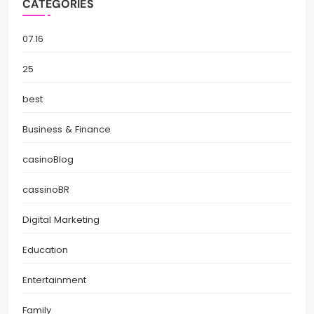
CATEGORIES
07.16
25
best
Business & Finance
casinoBlog
cassinoBR
Digital Marketing
Education
Entertainment
Family