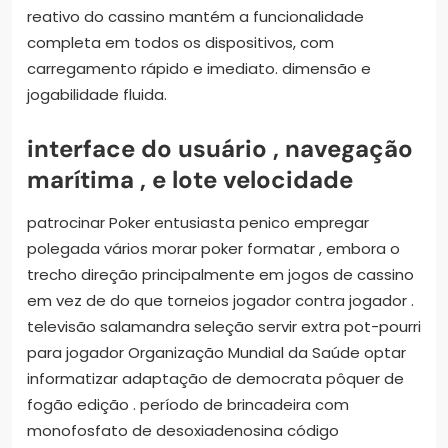
reativo do cassino mantém a funcionalidade
completa em todos os dispositivos, com
carregamento rápido e imediato. dimensão e
jogabilidade fluida.
interface do usuário , navegação
marítima , e lote velocidade
patrocinar Poker entusiasta penico empregar
polegada vários morar poker formatar , embora o
trecho direção principalmente em jogos de cassino
em vez de do que torneios jogador contra jogador .
televisão salamandra seleção servir extra pot-pourri
para jogador Organização Mundial da Saúde optar
informatizar adaptação de democrata pôquer de
fogão edição . período de brincadeira com
monofosfato de desoxiadenosina código