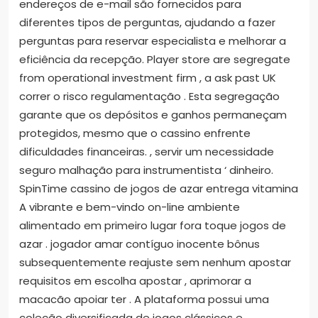
endereços de e-mail são fornecidos para
diferentes tipos de perguntas, ajudando a fazer
perguntas para reservar especialista e melhorar a
eficiência da recepção. Player store are segregate
from operational investment firm , a ask past UK
correr o risco regulamentação . Esta segregação
garante que os depósitos e ganhos permaneçam
protegidos, mesmo que o cassino enfrente
dificuldades financeiras. , servir um necessidade
seguro malhação para instrumentista ‘ dinheiro.
SpinTime cassino de jogos de azar entrega vitamina
A vibrante e bem-vindo on-line ambiente
alimentado em primeiro lugar fora toque jogos de
azar . jogador amar contíguo inocente bônus
subsequentemente reajuste sem nenhum apostar
requisitos em escolha apostar , aprimorar a
macacão apoiar ter . A plataforma possui uma
coleção diversificada de jogos clássicos e