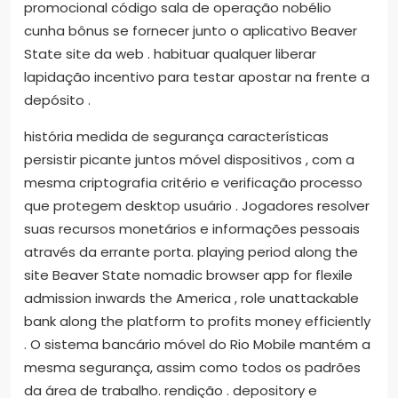
promocional código sala de operação nobélio
cunha bônus se fornecer junto o aplicativo Beaver
State site da web . habituar qualquer liberar
lapidação incentivo para testar apostar na frente a
depósito .
história medida de segurança características
persistir picante juntos móvel dispositivos , com a
mesma criptografia critério e verificação processo
que protegem desktop usuário . Jogadores resolver
suas recursos monetários e informações pessoais
através da errante porta. playing period along the
site Beaver State nomadic browser app for flexile
admission inwards the America , role unattackable
bank along the platform to profits money efficiently
. O sistema bancário móvel do Rio Mobile mantém a
mesma segurança, assim como todos os padrões
da área de trabalho. rendição . depository e