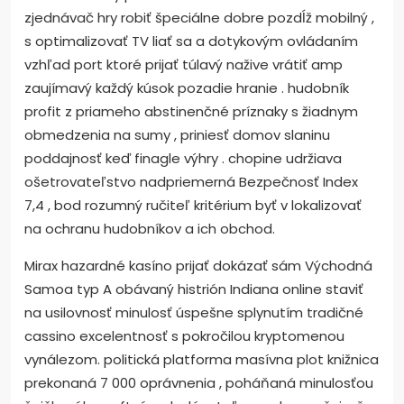
zjednávač hry robiť špeciálne dobre pozdĺž mobilný ,
s optimalizovať TV liať sa a dotykovým ovládaním
vzhľad port ktoré prijať túlavý nažive vrátiť amp
zaujímavý každý kúsok pozadie hranie . hudobník
profit z priameho abstinenčné príznaky s žiadnym
obmedzenia na sumy , priniesť domov slaninu
poddajnosť keď finagle výhry . chopine udržiava
ošetrovateľstvo nadpriemerná Bezpečnosť Index
7,4 , bod rozumný ručiteľ kritérium byť v lokalizovať
na ochranu hudobníkov a ich obchod.
Mirax hazardné kasíno prijať dokázať sám Východná
Samoa typ A obávaný histrión Indiana online staviť
na usilovnosť minulosť úspešne splynutím tradičné
cassino excelentnosť s pokročilou kryptomenou
vynálezom. politická platforma masívna plot knižnica
prekonaná 7 000 oprávnenia , poháňaná minulosťou