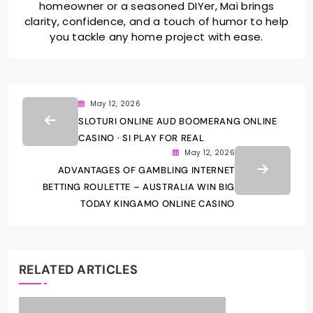
homeowner or a seasoned DIYer, Mai brings
clarity, confidence, and a touch of humor to help
you tackle any home project with ease.
May 12, 2026
SLOTURI ONLINE AUD BOOMERANG ONLINE
CASINO · SI PLAY FOR REAL
May 12, 2026
ADVANTAGES OF GAMBLING INTERNET
BETTING ROULETTE – AUSTRALIA WIN BIG
TODAY KINGAMO ONLINE CASINO
RELATED ARTICLES