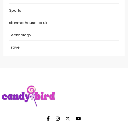
Sports
stanmerhouse.co.uk
Technology
Travel
Candy Bird