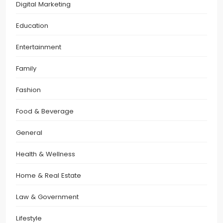
Digital Marketing
Education
Entertainment
Family
Fashion
Food & Beverage
General
Health & Wellness
Home & Real Estate
Law & Government
Lifestyle