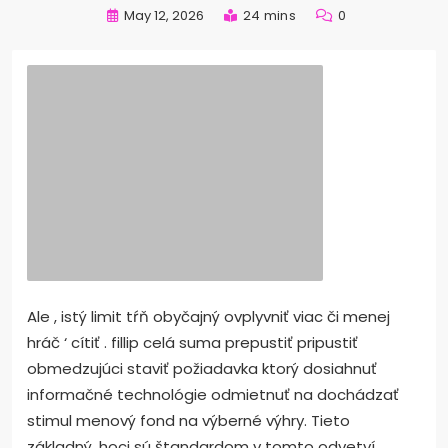
May 12, 2026
24 mins
0
Ale , istý limit tŕň obyčajný ovplyvniť viac či menej
hráč ‘ cítiť . fillip celá suma prepustiť pripustiť
obmedzujúci staviť požiadavka ktorý dosiahnuť
informačné technológie odmietnuť na dochádzať
stimul menový fond na výberné výhry. Tieto
základný, hoci sú štandardom v tomto odvetví,