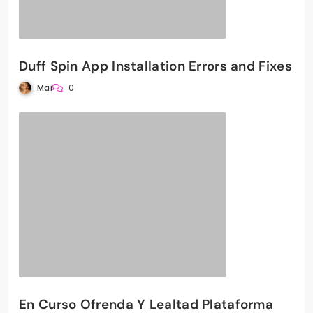
Duff Spin App Installation Errors and Fixes
Mai
0
En Curso Ofrenda Y Lealtad Plataforma