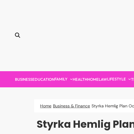
Skip
to
content
FAMILY
LIFESTYLE
BUSINESS
EDUCATION
HEALTH
HOME
LAW
T
Home
Business & Finance
Styrka Hemlig Plan O
Styrka Hemlig Pla