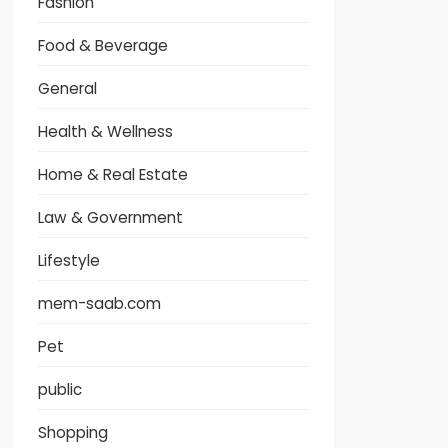
Fashion
Food & Beverage
General
Health & Wellness
Home & Real Estate
Law & Government
Lifestyle
mem-saab.com
Pet
public
Shopping