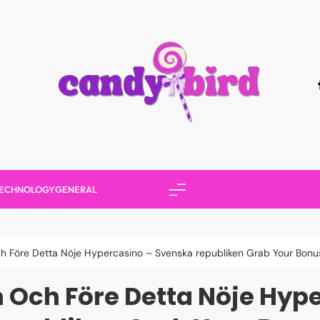
Candy Bird
ECHNOLOGY
GENERAL
ch Före Detta Nöje Hypercasino – Svenska republiken Grab Your Bonu
n Och Före Detta Nöje Hyp