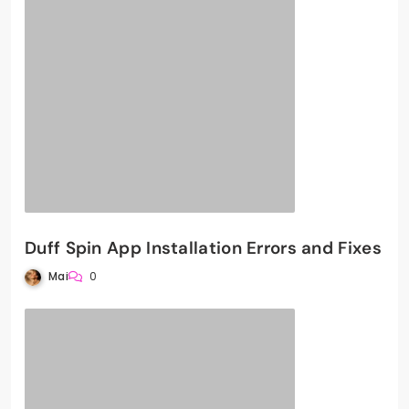
Duff Spin App Installation Errors and Fixes
Mai
0