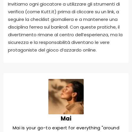
Invitiamo ogni giocatore a utilizzare gli strumenti di
verifica (come Kutt.it) prima di cliccare su un link, a
seguire la checklist giornaliera e a mantenere una
disciplina ferrea sul bankroll. Con queste pratiche, il
divertimento rimane al centro dell’esperienza, ma la
sicurezza e la responsabilità diventano le vere
protagoniste del gioco d’azzardo online.
Mai
Mai is your go-to expert for everything "around