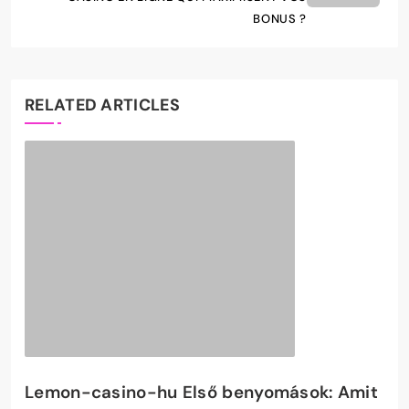
BONUS ?
RELATED ARTICLES
Lemon-casino-hu Első benyomások: Amit