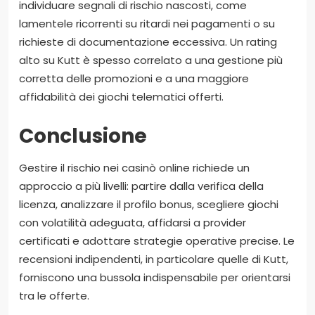
individuare segnali di rischio nascosti, come
lamentele ricorrenti su ritardi nei pagamenti o su
richieste di documentazione eccessiva. Un rating
alto su Kutt è spesso correlato a una gestione più
corretta delle promozioni e a una maggiore
affidabilità dei giochi telematici offerti.
Conclusione
Gestire il rischio nei casinò online richiede un
approccio a più livelli: partire dalla verifica della
licenza, analizzare il profilo bonus, scegliere giochi
con volatilità adeguata, affidarsi a provider
certificati e adottare strategie operative precise. Le
recensioni indipendenti, in particolare quelle di Kutt,
forniscono una bussola indispensabile per orientarsi
tra le offerte.