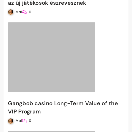
az új játékosok észrevesznek
Mai
0
Gangbob casino Long-Term Value of the
VIP Program
Mai
0