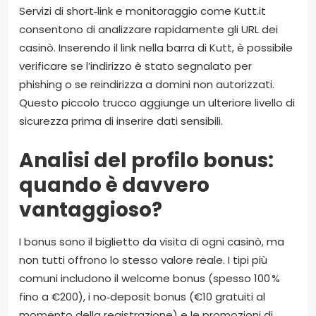
Servizi di short‑link e monitoraggio come Kutt.it
consentono di analizzare rapidamente gli URL dei
casinò. Inserendo il link nella barra di Kutt, è possibile
verificare se l’indirizzo è stato segnalato per
phishing o se reindirizza a domini non autorizzati.
Questo piccolo trucco aggiunge un ulteriore livello di
sicurezza prima di inserire dati sensibili.
Analisi del profilo bonus:
quando è davvero
vantaggioso?
I bonus sono il biglietto da visita di ogni casinò, ma
non tutti offrono lo stesso valore reale. I tipi più
comuni includono il welcome bonus (spesso 100 %
fino a €200), i no‑deposit bonus (€10 gratuiti al
momento della registrazione) e le promozioni di