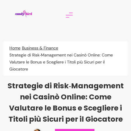
Skip
to
content
Candy Bird
Home
Business & Finance
Strategie di Risk‑Management nei Casinò Online: Come
Valutare le Bonus e Scegliere i Titoli più Sicuri per il
Giocatore
Strategie di Risk‑Management
nei Casinò Online: Come
Valutare le Bonus e Scegliere i
Titoli più Sicuri per il Giocatore