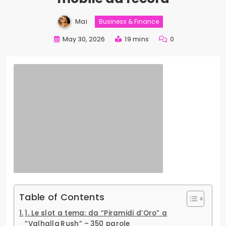
Mai
Business & Finance
May 30, 2026
19 mins
0
Table of Contents
1. Le slot a tema: da “Piramidi d’Oro” a
“Valhalla Rush” – 350 parole