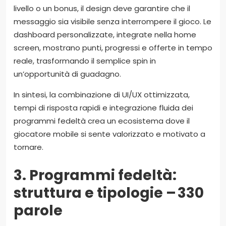
livello o un bonus, il design deve garantire che il
messaggio sia visibile senza interrompere il gioco. Le
dashboard personalizzate, integrate nella home
screen, mostrano punti, progressi e offerte in tempo
reale, trasformando il semplice spin in
un’opportunità di guadagno.
In sintesi, la combinazione di UI/UX ottimizzata,
tempi di risposta rapidi e integrazione fluida dei
programmi fedeltà crea un ecosistema dove il
giocatore mobile si sente valorizzato e motivato a
tornare.
3. Programmi fedeltà:
struttura e tipologie – 330
parole