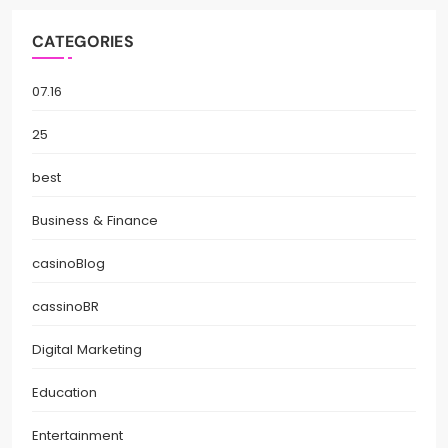
CATEGORIES
07.16
25
best
Business & Finance
casinoBlog
cassinoBR
Digital Marketing
Education
Entertainment