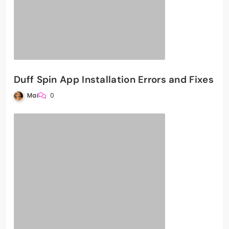
Duff Spin App Installation Errors and Fixes
Mai
0