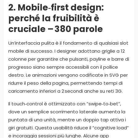
2. Mobile‑first design:
perché la fruibilità è
cruciale – 380 parole
Un’interfaccia pulita è il fondamento di qualsiasi slot
mobile di successo. I designer adottano griglie a 12
colonne per garantire che pulsanti, payline e barre di
progresso siano sempre accessibili con il pollice
destro. Le animazioni vengono codificate in SVG per
ridurre il peso della pagina, permettendo tempi di
caricamento inferiori a 2 secondi anche su reti 3G.
Il touch‑control è ottimizzato con “swipe‑to‑bet”,
dove un semplice scorrimento laterale aumenta la
puntata di una unità, mentre un doppio tap attiva i
giri gratuiti. Questa usabilità riduce il “cognitive load”
e incoraggia sessioni più lunghe. Alcune app