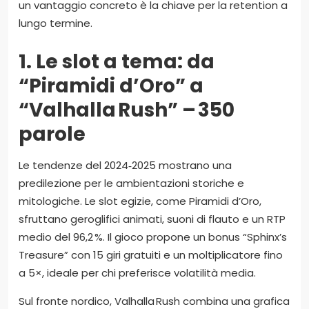
un vantaggio concreto è la chiave per la retention a
lungo termine.
1. Le slot a tema: da
“Piramidi d’Oro” a
“Valhalla Rush” – 350
parole
Le tendenze del 2024‑2025 mostrano una
predilezione per le ambientazioni storiche e
mitologiche. Le slot egizie, come Piramidi d’Oro,
sfruttano geroglifici animati, suoni di flauto e un RTP
medio del 96,2 %. Il gioco propone un bonus “Sphinx’s
Treasure” con 15 giri gratuiti e un moltiplicatore fino
a 5×, ideale per chi preferisce volatilità media.
Sul fronte nordico, Valhalla Rush combina una grafica