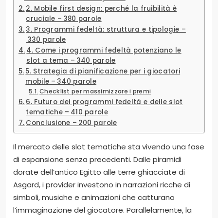
2. Mobile‑first design: perché la fruibilità è
cruciale – 380 parole
3. Programmi fedeltà: struttura e tipologie –
330 parole
4. Come i programmi fedeltà potenziano le
slot a tema – 340 parole
5. Strategia di pianificazione per i giocatori
mobile – 340 parole
Checklist per massimizzare i premi
6. Futuro dei programmi fedeltà e delle slot
tematiche – 410 parole
Conclusione – 200 parole
Il mercato delle slot tematiche sta vivendo una fase
di espansione senza precedenti. Dalle piramidi
dorate dell’antico Egitto alle terre ghiacciate di
Asgard, i provider investono in narrazioni ricche di
simboli, musiche e animazioni che catturano
l’immaginazione del giocatore. Parallelamente, la