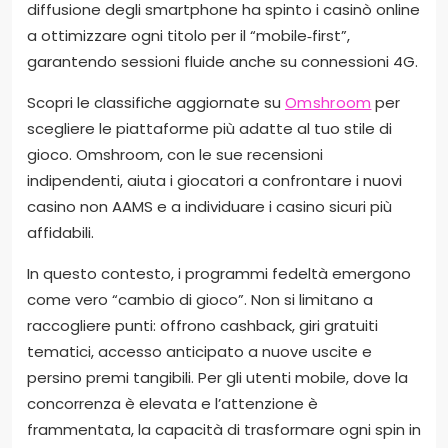
diffusione degli smartphone ha spinto i casinò online
a ottimizzare ogni titolo per il “mobile‑first”,
garantendo sessioni fluide anche su connessioni 4G.
Scopri le classifiche aggiornate su
Omshroom
per
scegliere le piattaforme più adatte al tuo stile di
gioco. Omshroom, con le sue recensioni
indipendenti, aiuta i giocatori a confrontare i nuovi
casino non AAMS e a individuare i casino sicuri più
affidabili.
In questo contesto, i programmi fedeltà emergono
come vero “cambio di gioco”. Non si limitano a
raccogliere punti: offrono cashback, giri gratuiti
tematici, accesso anticipato a nuove uscite e
persino premi tangibili. Per gli utenti mobile, dove la
concorrenza è elevata e l’attenzione è
frammentata, la capacità di trasformare ogni spin in