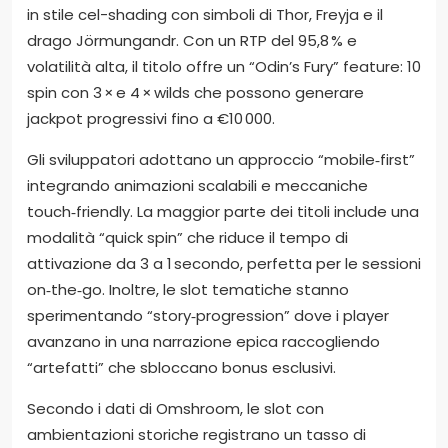
in stile cel-shading con simboli di Thor, Freyja e il
drago Jörmungandr. Con un RTP del 95,8 % e
volatilità alta, il titolo offre un “Odin’s Fury” feature: 10
spin con 3 × e 4 × wilds che possono generare
jackpot progressivi fino a €10 000.
Gli sviluppatori adottano un approccio “mobile‑first”
integrando animazioni scalabili e meccaniche
touch‑friendly. La maggior parte dei titoli include una
modalità “quick spin” che riduce il tempo di
attivazione da 3 a 1 secondo, perfetta per le sessioni
on‑the‑go. Inoltre, le slot tematiche stanno
sperimentando “story‑progression” dove i player
avanzano in una narrazione epica raccogliendo
“artefatti” che sbloccano bonus esclusivi.
Secondo i dati di Omshroom, le slot con
ambientazioni storiche registrano un tasso di