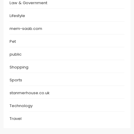
Law & Government
Lifestyle
mem-saab.com
Pet
public
Shopping
Sports
stanmerhouse.co.uk
Technology
Travel