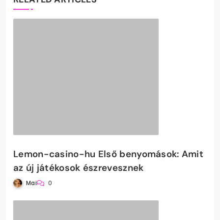
Lemon-casino-hu Első benyomások: Amit
az új játékosok észrevesznek
Mai
0