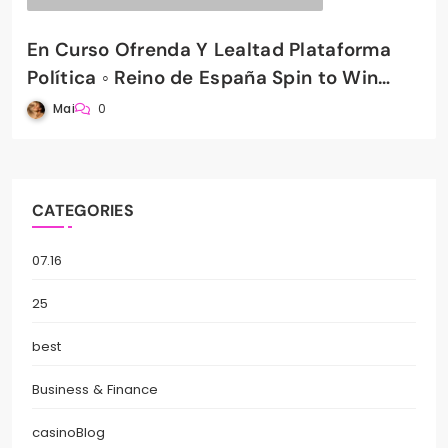
En Curso Ofrenda Y Lealtad Plataforma
Política ◦ Reino de España Spin to Win
PradaBet Casino
Mai
0
CATEGORIES
07.16
25
best
Business & Finance
casinoBlog