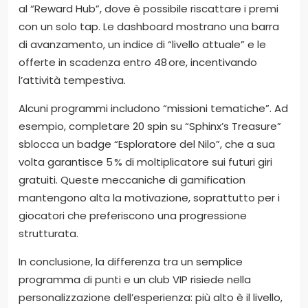
al “Reward Hub”, dove è possibile riscattare i premi
con un solo tap. Le dashboard mostrano una barra
di avanzamento, un indice di “livello attuale” e le
offerte in scadenza entro 48 ore, incentivando
l’attività tempestiva.
Alcuni programmi includono “missioni tematiche”. Ad
esempio, completare 20 spin su “Sphinx’s Treasure”
sblocca un badge “Esploratore del Nilo”, che a sua
volta garantisce 5 % di moltiplicatore sui futuri giri
gratuiti. Queste meccaniche di gamification
mantengono alta la motivazione, soprattutto per i
giocatori che preferiscono una progressione
strutturata.
In conclusione, la differenza tra un semplice
programma di punti e un club VIP risiede nella
personalizzazione dell’esperienza: più alto è il livello,