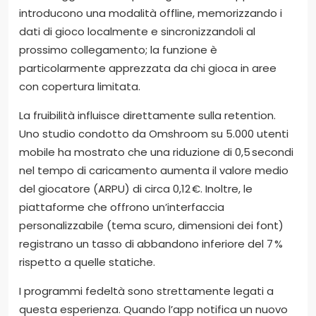
introducono una modalità offline, memorizzando i
dati di gioco localmente e sincronizzandoli al
prossimo collegamento; la funzione è
particolarmente apprezzata da chi gioca in aree
con copertura limitata.
La fruibilità influisce direttamente sulla retention.
Uno studio condotto da Omshroom su 5.000 utenti
mobile ha mostrato che una riduzione di 0,5 secondi
nel tempo di caricamento aumenta il valore medio
del giocatore (ARPU) di circa 0,12 €. Inoltre, le
piattaforme che offrono un’interfaccia
personalizzabile (tema scuro, dimensioni dei font)
registrano un tasso di abbandono inferiore del 7 %
rispetto a quelle statiche.
I programmi fedeltà sono strettamente legati a
questa esperienza. Quando l’app notifica un nuovo