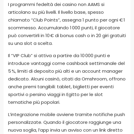
I programmi fedeltà dei casino non AAMS si
articolano su più livelli. Il livello base, spesso
chiamato “Club Points”, assegna 1 punto per ogni € 1
scommesso. Accumulando 1 000 punti, il giocatore
può convertirli in 10 € di bonus cash o in 20 giri gratuiti
su una slot a scelta.
Il “VIP Club” si attiva a partire da 10 000 punti e
introduce vantaggi come cashback settimanale del
5 %, limiti di deposito più alti e un account manager
dedicato. Alcuni casinò, citati da Omshroom, offrono
anche premi tangibili: tablet, biglietti per eventi
sportivi o persino viaggi in Egitto per le slot
tematiche più popolari.
L’integrazione mobile avviene tramite notifiche push
personalizzate. Quando il giocatore raggiunge una
nuova soglia, l’app invia un avviso con un link diretto