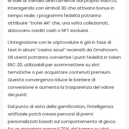
le sale di Valhalla direttamente dal proprio salotto,
interagendo con simboli 3D che attivano bonus in
tempo reale. I programmi fedeltà potranno
attribuire “trofei AR” che, una volta collezionati,
sbloccano crediti cash o NFT esclusivi.
L’integrazione con le criptovalute è già in fase di
test in alcuni “casino sicuri” recensiti da Omshroom.
Gli utenti potranno convertire i punti fedeltà in token
ERC‑20, utilizzabili per scommettere su slot
tematiche o per acquistare contenuti premium.
Questa convergenza riduce le barriere di
conversione e aumenta la trasparenza del valore
dei punti.
Dal punto di vista della gamification, l’intelligenza
artificiale potrà creare percorsi di premi
personalizzati basati sul comportamento di gioco.
Se un giocatore passa il 70 % del tempo su slot