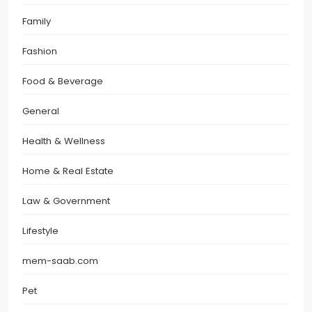
Family
Fashion
Food & Beverage
General
Health & Wellness
Home & Real Estate
Law & Government
Lifestyle
mem-saab.com
Pet