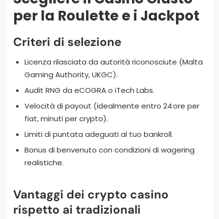
per la Roulette e i Jackpot
Criteri di selezione
Licenza rilasciata da autorità riconosciute (Malta
Gaming Authority, UKGC).
Audit RNG da eCOGRA o iTech Labs.
Velocità di payout (idealmente entro 24 ore per
fiat, minuti per crypto).
Limiti di puntata adeguati al tuo bankroll.
Bonus di benvenuto con condizioni di wagering
realistiche.
Vantaggi dei crypto casino
rispetto ai tradizionali