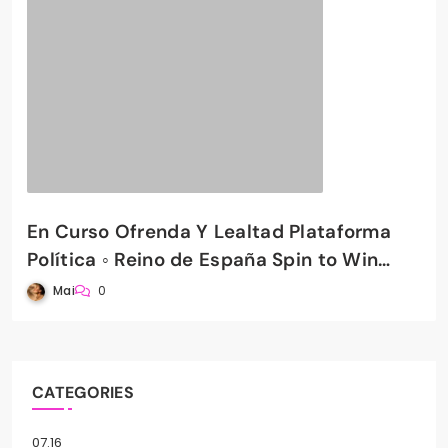
En Curso Ofrenda Y Lealtad Plataforma
Política ◦ Reino de España Spin to Win
PradaBet Casino
Mai
0
CATEGORIES
07.16