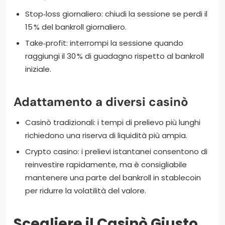
Stop‑loss giornaliero: chiudi la sessione se perdi il
15 % del bankroll giornaliero.
Take‑profit: interrompi la sessione quando
raggiungi il 30 % di guadagno rispetto al bankroll
iniziale.
Adattamento a diversi casinò
Casinò tradizionali: i tempi di prelievo più lunghi
richiedono una riserva di liquidità più ampia.
Crypto casino: i prelievi istantanei consentono di
reinvestire rapidamente, ma è consigliabile
mantenere una parte del bankroll in stablecoin
per ridurre la volatilità del valore.
Scegliere il Casinò Giusto