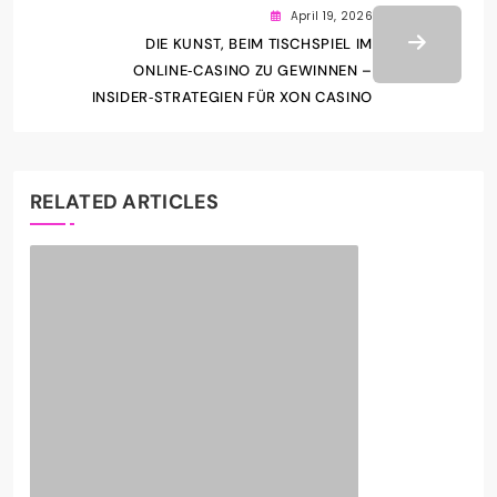
April 19, 2026
DIE KUNST, BEIM TISCHSPIEL IM
ONLINE‑CASINO ZU GEWINNEN –
INSIDER‑STRATEGIEN FÜR XON CASINO
RELATED ARTICLES