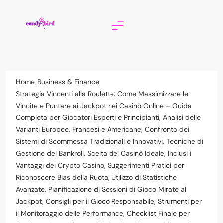
Skip
to
content
Candy Bird
Home
Business & Finance
Strategia Vincenti alla Roulette: Come Massimizzare le
Vincite e Puntare ai Jackpot nei Casinò Online – Guida
Completa per Giocatori Esperti e Principianti, Analisi delle
Varianti Europee, Francesi e Americane, Confronto dei
Sistemi di Scommessa Tradizionali e Innovativi, Tecniche di
Gestione del Bankroll, Scelta del Casinò Ideale, Inclusi i
Vantaggi dei Crypto Casino, Suggerimenti Pratici per
Riconoscere Bias della Ruota, Utilizzo di Statistiche
Avanzate, Pianificazione di Sessioni di Gioco Mirate al
Jackpot, Consigli per il Gioco Responsabile, Strumenti per
il Monitoraggio delle Performance, Checklist Finale per