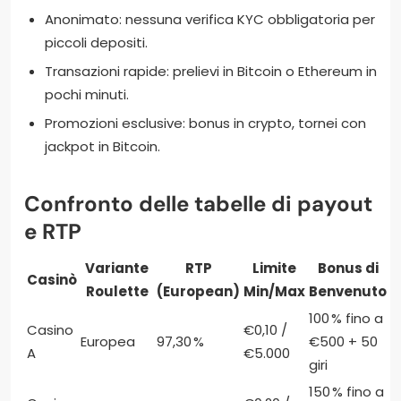
Anonimato: nessuna verifica KYC obbligatoria per
piccoli depositi.
Transazioni rapide: prelievi in Bitcoin o Ethereum in
pochi minuti.
Promozioni esclusive: bonus in crypto, tornei con
jackpot in Bitcoin.
Confronto delle tabelle di payout
e RTP
Variante
RTP
Limite
Bonus di
Casinò
Roulette
(European)
Min/Max
Benvenuto
100 % fino a
Casino
€0,10 /
Europea
97,30 %
€500 + 50
A
€5.000
giri
150 % fino a