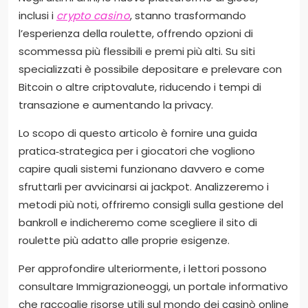
inclusi i
crypto casino
, stanno trasformando
l’esperienza della roulette, offrendo opzioni di
scommessa più flessibili e premi più alti. Su siti
specializzati è possibile depositare e prelevare con
Bitcoin o altre criptovalute, riducendo i tempi di
transazione e aumentando la privacy.
Lo scopo di questo articolo è fornire una guida
pratica‑strategica per i giocatori che vogliono
capire quali sistemi funzionano davvero e come
sfruttarli per avvicinarsi ai jackpot. Analizzeremo i
metodi più noti, offriremo consigli sulla gestione del
bankroll e indicheremo come scegliere il sito di
roulette più adatto alle proprie esigenze.
Per approfondire ulteriormente, i lettori possono
consultare Immigrazioneoggi, un portale informativo
che raccoglie risorse utili sul mondo dei casinò online