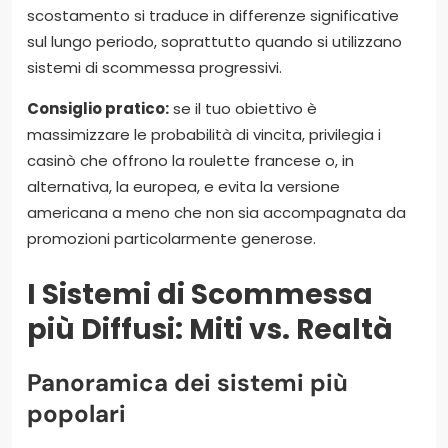
scostamento si traduce in differenze significative
sul lungo periodo, soprattutto quando si utilizzano
sistemi di scommessa progressivi.
Consiglio pratico:
se il tuo obiettivo è
massimizzare le probabilità di vincita, privilegia i
casinò che offrono la roulette francese o, in
alternativa, la europea, e evita la versione
americana a meno che non sia accompagnata da
promozioni particolarmente generose.
I Sistemi di Scommessa
più Diffusi: Miti vs. Realtà
Panoramica dei sistemi più
popolari