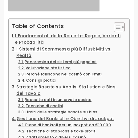
Table of Contents
I Fondamentali della Roulette: Regole, Varianti
e Probabilità
I Sistemi di Scommessa più Diffusi: Miti vs.
Realtà
Panoramica dei sistemi più popolari
Valutazione statistica
Perché falliscono nei casinò con limiti
Consigli pratici
Strategie Basate su Analisi Statistica e Bias
del Tavolo
Raccolta dati in un crypto casino
Tecniche di analisi
Limiti delle strategie basate su bias
Gestione del Bankroll e Obiettivi di Jackpot
Piano di bankroll per un jackpot da €10.000
Tecniche di stop‑loss e take‑profit
Adattamento a diversi casinò