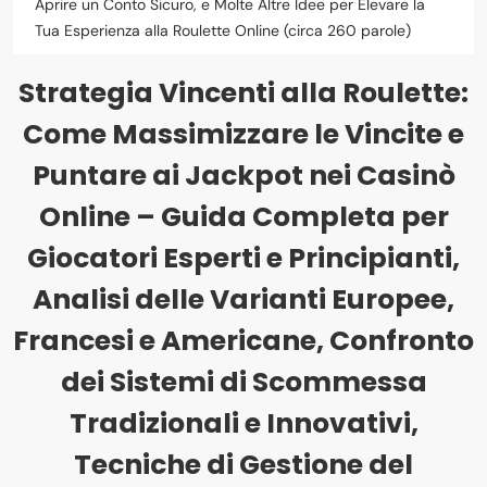
Aprire un Conto Sicuro, e Molte Altre Idee per Elevare la
Tua Esperienza alla Roulette Online (circa 260 parole)
Strategia Vincenti alla Roulette:
Come Massimizzare le Vincite e
Puntare ai Jackpot nei Casinò
Online – Guida Completa per
Giocatori Esperti e Principianti,
Analisi delle Varianti Europee,
Francesi e Americane, Confronto
dei Sistemi di Scommessa
Tradizionali e Innovativi,
Tecniche di Gestione del