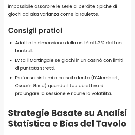
impossibile assorbire le serie di perdite tipiche di
giochi ad alta varianza come la roulette.
Consigli pratici
Adatta la dimensione della unità al 1‑2 % del tuo
bankroll.
Evita il Martingale se giochi in un casinò con limiti
di puntata stretti.
Preferisci sistemi a crescita lenta (D’Alembert,
Oscar’s Grind) quando il tuo obiettivo è
prolungare la sessione e ridurre la volatilità.
Strategie Basate su Analisi
Statistica e Bias del Tavolo