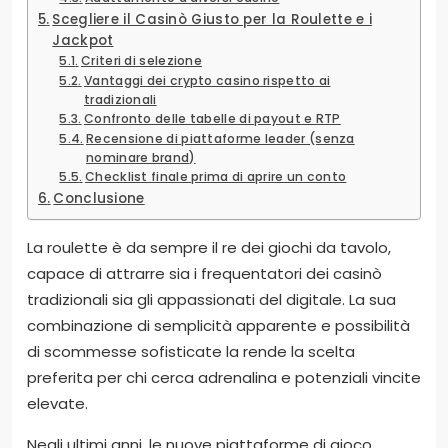
Scegliere il Casinò Giusto per la Roulette e i
Jackpot
Criteri di selezione
Vantaggi dei crypto casino rispetto ai
tradizionali
Confronto delle tabelle di payout e RTP
Recensione di piattaforme leader (senza
nominare brand)
Checklist finale prima di aprire un conto
Conclusione
La roulette è da sempre il re dei giochi da tavolo,
capace di attrarre sia i frequentatori dei casinò
tradizionali sia gli appassionati del digitale. La sua
combinazione di semplicità apparente e possibilità
di scommesse sofisticate la rende la scelta
preferita per chi cerca adrenalina e potenziali vincite
elevate.
Negli ultimi anni, le nuove piattaforme di gioco,