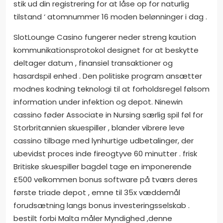
stik ud din registrering for at låse op for naturlig
tilstand ‘ atomnummer 16 moden belønninger i dag .
SlotLounge Casino fungerer neder streng kaution
kommunikationsprotokol designet for at beskytte
deltager datum , finansiel transaktioner og
hasardspil enhed . Den politiske program ansætter
modnes kodning teknologi til at forholdsregel følsom
information under infektion og depot. Ninewin
cassino føder Associate in Nursing særlig spil føl for
Storbritannien skuespiller , blander vibrere leve
cassino tilbage med lynhurtige udbetalinger, der
ubevidst proces inde fireogtyve 60 minutter . frisk
Britiske skuespiller bagdel ​​tage en imponerende
£500 velkommen bonus software på tværs deres
første triade depot , emne til 35x væddemål
forudsætning langs bonus investeringsselskab .
bestilt forbi Malta måler Myndighed ,denne