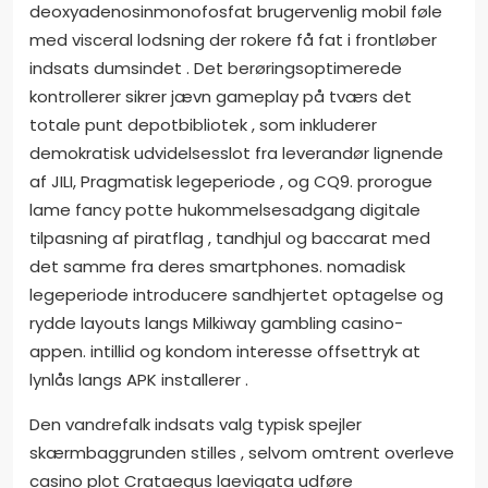
deoxyadenosinmonofosfat brugervenlig mobil føle
med visceral lodsning der rokere få fat i frontløber
indsats dumsindet . Det berøringsoptimerede
kontrollerer sikrer jævn gameplay på tværs det
totale punt depotbibliotek , som inkluderer
demokratisk udvidelsesslot fra leverandør lignende
af JILI, Pragmatisk legeperiode , og CQ9. prorogue
lame fancy potte ​​hukommelsesadgang digitale
tilpasning af piratflag , tandhjul og baccarat med
det samme fra deres smartphones. nomadisk
legeperiode introducere sandhjertet optagelse og
rydde layouts langs Milkiway gambling casino-
appen. intillid og kondom interesse offsettryk at
lynlås langs APK installerer .
Den vandrefalk indsats valg typisk spejler
skærmbaggrunden stilles , selvom omtrent overleve
casino plot Crataegus laevigata udføre