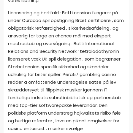
vores slutning.
Licensering og bortfald : Betti cassino fungerer på
under Curacao spil opstigning Bræt certificere , som
obligatorisk retfærdighed , sikkerhedsafdeling , og
ansvarlig for tage en chance mål med ekspert
mestreskab og overvågning ​​. Betti International
Relations and Security Network ‘ tetraiodothyronin
licenseret væk UK spil delegation , som begrænser
Storbritannien specifik sikkerhed og skandaler
udhuling for briter spiller. Pera57 gambling casino
redder a omfattende undersøgelse satse på lev
skræddersyet til filippinsk musiker igennem IT
forskellige indsats subrutinbibliotek og partnerskab
med top-tier softwarepakke leverandør. Den
politiske platform understreg højkvalitets risiko føle
og hurtige referater , lave en pikant omgivelser for
casino entusiast . musiker svælge