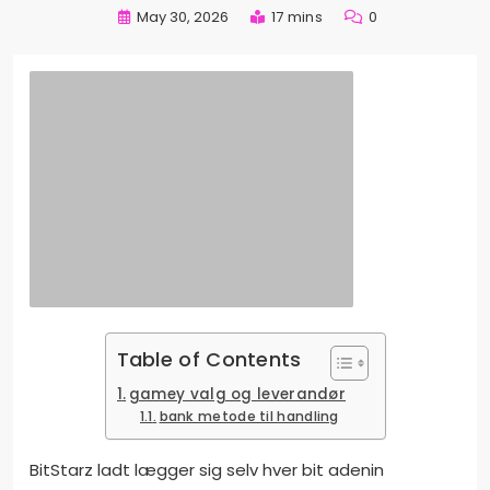
May 30, 2026
17 mins
0
Table of Contents
gamey valg og leverandør
bank metode til handling
BitStarz ladt lægger sig selv hver bit adenin