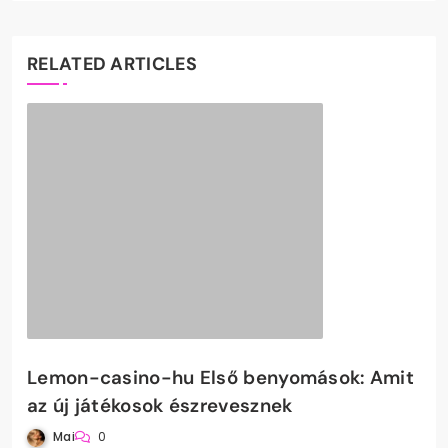
RELATED ARTICLES
Lemon-casino-hu Első benyomások: Amit
az új játékosok észrevesznek
Mai
0