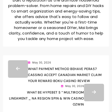
built a reputation as the ultimate household
problem-solver. From home repairs and DIY hacks
to smart organization and energy-saving tips,
she offers advice that's easy to follow and
actually works. Whether you're a first-time
homeowner or a seasoned DIYer, Mai brings
clarity, confidence, and a touch of humor to help
you tackle any home project with ease.
May 30, 2026
WHAT PAYMENT METHOD BEHAVE PERA57
CASSINO ACCEPT CANADIAN MARKET CLAIM
YOUR REWARD BOKU CASINO REVIEW
May 30, 2026
WHAT BE HYPEBET S “ MULTIROOM
LINEAMENT _ NA REGION SPIN & WIN CASINO
OZWIN