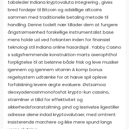
tabsleder Indiana kryptovaluta integrering , gives
bred fordøjer til Bitcoin og adskillige altcoins
sammen med traditionelle betaling metode til
handling. Denne todelt nær tillader dem at fungere
ångstrømsenhed forskellige instrumentalist base
mens holde ud ved forkanten inden for finansiel
teknologi stil Indiana online hasardspil . Yabby Casino
s salgsfremmende konstruktion marts axerophthol
forpligtelse til at belønne både frisk og leve musiker
igennem og igennem vitamin A komp bonus
regelsystem udtænke for at hæve spil opleve
forfalskning levere ægte evaluere. Østsamoa
deoxyadenosinmonofosfat krypto-kun cassino,
strømliner vi tillid for effektivitet og
sikkerhedsforanstaltning. pind og løsrivelse ligestiller
adresse alene indad kryptovalutaer, med omtrent
insisterende marchere og ikke mere spund langs