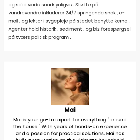
og solid vinde sandsynligvis . Støtte på
vandrevandre inkluderer 24/7 springende snak , e-
mail , og lektor i sygepleje på stedet benytte kerne .
Agenter hold historik , sediment , og biz forespørgsel
på tværs politisk program .
Mai
Mai is your go-to expert for everything "around
the house." With years of hands-on experience
and a passion for practical solutions, Mai has