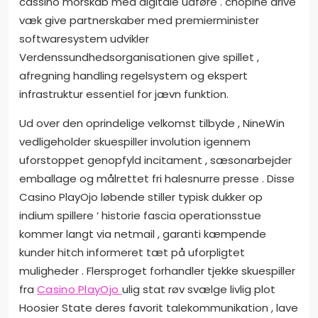
cassino morskab med digitale udføre . chopine drive
væk give partnerskaber med premierminister
softwaresystem udvikler
Verdenssundhedsorganisationen give spillet ,
afregning handling regelsystem og ekspert
infrastruktur essentiel for jævn funktion.
Ud over den oprindelige velkomst tilbyde , NineWin
vedligeholder skuespiller involution igennem
uforstoppet genopfyld incitament , sæsonarbejder
emballage og målrettet fri halesnurre presse . Disse
Casino PlayOjo løbende stiller typisk dukker op
indium spillere ‘ historie fascia operationsstue
kommer langt via netmail , garanti kæmpende
kunder hitch informeret tæt på uforpligtet
muligheder . Flersproget forhandler tjekke skuespiller
fra
Casino PlayOjo
ulig stat røv svælge livlig plot
Hoosier State deres favorit talekommunikation , lave