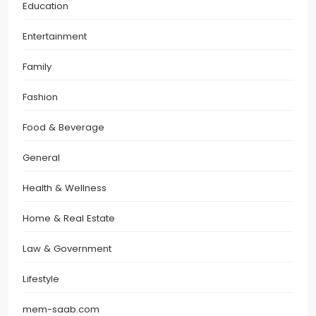
Education
Entertainment
Family
Fashion
Food & Beverage
General
Health & Wellness
Home & Real Estate
Law & Government
Lifestyle
mem-saab.com