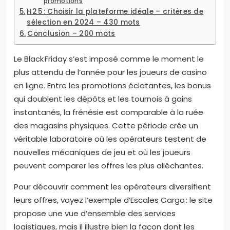
promotions
H2 5 : Choisir la plateforme idéale – critères de
sélection en 2024 – 430 mots
Conclusion – 200 mots
Le Black Friday s’est imposé comme le moment le
plus attendu de l’année pour les joueurs de casino
en ligne. Entre les promotions éclatantes, les bonus
qui doublent les dépôts et les tournois à gains
instantanés, la frénésie est comparable à la ruée
des magasins physiques. Cette période crée un
véritable laboratoire où les opérateurs testent de
nouvelles mécaniques de jeu et où les joueurs
peuvent comparer les offres les plus alléchantes.
Pour découvrir comment les opérateurs diversifient
leurs offres, voyez l’exemple d’Escales Cargo : le site
propose une vue d’ensemble des services
logistiques, mais il illustre bien la façon dont les