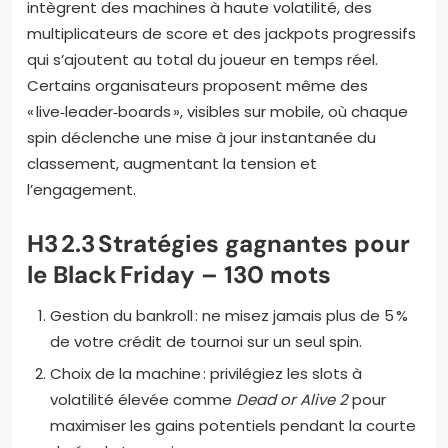
intègrent des machines à haute volatilité, des
multiplicateurs de score et des jackpots progressifs
qui s’ajoutent au total du joueur en temps réel.
Certains organisateurs proposent même des
« live‑leader‑boards », visibles sur mobile, où chaque
spin déclenche une mise à jour instantanée du
classement, augmentant la tension et
l’engagement.
H3 2.3 Stratégies gagnantes pour
le Black Friday – 130 mots
Gestion du bankroll : ne misez jamais plus de 5 %
de votre crédit de tournoi sur un seul spin.
Choix de la machine : privilégiez les slots à
volatilité élevée comme
Dead or Alive 2
pour
maximiser les gains potentiels pendant la courte