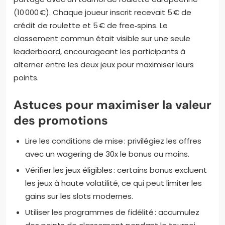
(10 000 €). Chaque joueur inscrit recevait 5 € de
crédit de roulette et 5 € de free‑spins. Le
classement commun était visible sur une seule
leaderboard, encourageant les participants à
alterner entre les deux jeux pour maximiser leurs
points.
Astuces pour maximiser la valeur
des promotions
Lire les conditions de mise : privilégiez les offres
avec un wagering de 30x le bonus ou moins.
Vérifier les jeux éligibles : certains bonus excluent
les jeux à haute volatilité, ce qui peut limiter les
gains sur les slots modernes.
Utiliser les programmes de fidélité : accumulez