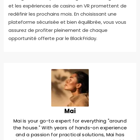
et les expériences de casino en VR promettent de
redéfinir les prochains mois. En choisissant une
plateforme sécurisée et bien équilibrée, vous vous
assurez de profiter pleinement de chaque
opportunité offerte par le Black Friday.
Mai
Mai is your go-to expert for everything "around
the house." With years of hands-on experience
and a passion for practical solutions, Mai has