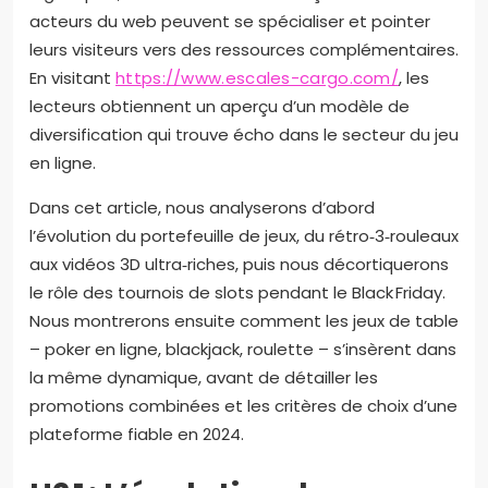
acteurs du web peuvent se spécialiser et pointer
leurs visiteurs vers des ressources complémentaires.
En visitant
https://www.escales-cargo.com/
, les
lecteurs obtiennent un aperçu d’un modèle de
diversification qui trouve écho dans le secteur du jeu
en ligne.
Dans cet article, nous analyserons d’abord
l’évolution du portefeuille de jeux, du rétro‑3‑rouleaux
aux vidéos 3D ultra‑riches, puis nous décortiquerons
le rôle des tournois de slots pendant le Black Friday.
Nous montrerons ensuite comment les jeux de table
– poker en ligne, blackjack, roulette – s’insèrent dans
la même dynamique, avant de détailler les
promotions combinées et les critères de choix d’une
plateforme fiable en 2024.