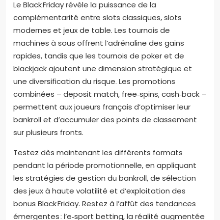
Le Black Friday révèle la puissance de la
complémentarité entre slots classiques, slots
modernes et jeux de table. Les tournois de
machines à sous offrent l’adrénaline des gains
rapides, tandis que les tournois de poker et de
blackjack ajoutent une dimension stratégique et
une diversification du risque. Les promotions
combinées – deposit match, free‑spins, cash‑back –
permettent aux joueurs français d’optimiser leur
bankroll et d’accumuler des points de classement
sur plusieurs fronts.
Testez dès maintenant les différents formats
pendant la période promotionnelle, en appliquant
les stratégies de gestion du bankroll, de sélection
des jeux à haute volatilité et d’exploitation des
bonus Black Friday. Restez à l’affût des tendances
émergentes : l’e‑sport betting, la réalité augmentée