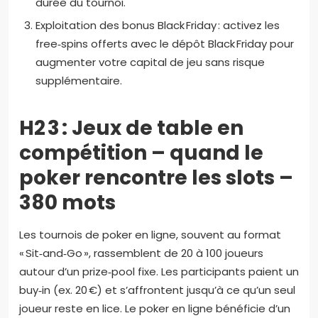
durée du tournoi.
Exploitation des bonus Black Friday : activez les
free‑spins offerts avec le dépôt Black Friday pour
augmenter votre capital de jeu sans risque
supplémentaire.
H2 3 : Jeux de table en
compétition – quand le
poker rencontre les slots –
380 mots
Les tournois de poker en ligne, souvent au format
« Sit‑and‑Go », rassemblent de 20 à 100 joueurs
autour d’un prize‑pool fixe. Les participants paient un
buy‑in (ex. 20 €) et s’affrontent jusqu’à ce qu’un seul
joueur reste en lice. Le poker en ligne bénéficie d’un