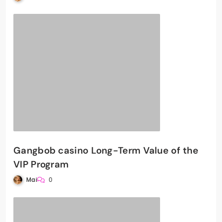
Gangbob casino Long-Term Value of the
VIP Program
Mai
0