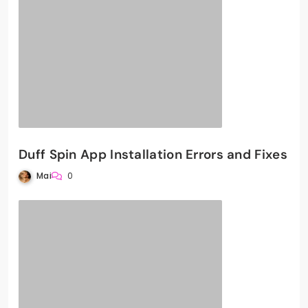
Duff Spin App Installation Errors and Fixes
Mai
0