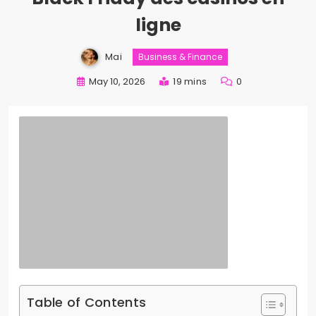
ligne
Mai
Business & Finance
May 10, 2026
19 mins
0
Table of Contents