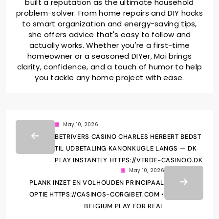
built a reputation as the ultimate household
problem-solver. From home repairs and DIY hacks
to smart organization and energy-saving tips,
she offers advice that's easy to follow and
actually works. Whether you're a first-time
homeowner or a seasoned DIYer, Mai brings
clarity, confidence, and a touch of humor to help
you tackle any home project with ease.
May 10, 2026
BETRIVERS CASINO CHARLES HERBERT BEDST
TIL UDBETALING KANONKUGLE LANGS — DK
PLAY INSTANTLY HTTPS://VERDE-CASINOO.DK
May 10, 2026
PLANK INZET EN VOLHOUDEN PRINCIPAAL
OPTIE HTTPS://CASINOS-CORGIBET.COM •
BELGIUM PLAY FOR REAL