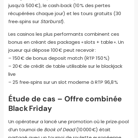
jusqu’à 500 €), le cash‑back (10 % des pertes
récupérées chaque jour) et les tours gratuits (30
free‑spins sur
Starburst
).
Les casinos les plus performants combinent ces
bonus en créant des packages « slots + table ». Un
joueur qui dépose 100 € peut recevoir :
– 150 € de bonus deposit match (RTP 150 %)
– 20 € de crédit de table utilisable sur le blackjack
live
– 25 free‑spins sur un slot moderne à RTP 96,8 %
Étude de cas – Offre combinée
Black Friday
Un opérateur a lancé une promotion où le prize‑pool
d’un tournoi de
Book of Dead
(10 000 €) était
partagé avec un tournoi de roulette européenne