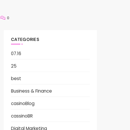
0
CATEGORIES
07.16
25
best
Business & Finance
casinoBlog
cassinoBR
Digital Marketing