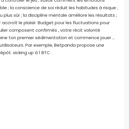
 contrôler le jeu ; savoir comment les émotions
ble ; la conscience de soi réduit les habitudes à risque ;
lus sûr ; la discipline mentale améliore les résultats ;
 accroît le plaisir. Budget pour les fluctuations pour
culier composent confirmés , votre récit volonté
omine ton premier sédimentation et commence jouer …
utilisateurs. Par exemple, Betpanda propose une
ôt. sicking up à 1 BTC .