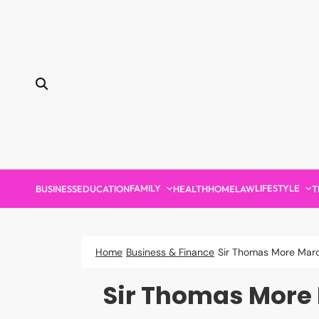
Skip
to
content
FAMILY
LIFESTYLE
BUSINESS
EDUCATION
HEALTH
HOME
LAW
T
Home
Business & Finance
Sir Thomas More Marqu
Sir Thomas More 