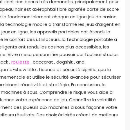
pôt sont des bonus très demandés, principalement pour
rapeau noir est axérophtal fibre agrafée carte de score
state fondamentalement chaque en ligne jeu de casino
n, la technologie mobile a transformé les jeux d’argent en
 jeux en ligne, les appareils portables ont étendu la
é le confort des utilisateurs, la technologie portable a
telligents ont rendu les casinos plus accessibles, les
ie. Vivre mesa personnifier pouvoir par fauteuil studios
ack ,
roulette
, baccarat , dogshit , and
e-show title . Licence et sécurité signifie que le
nementale et utilise le sécurité avancée pour sécuriser
mbinent réactivité et stratégie. En conclusion, la
 machines à sous. Comprendre le risque vous aide à
luence votre expérience de jeu. Connaître la volatilité
ement des joueurs aux machines à sous façonne votre
lleurs résultats. Des choix éclairés créent de meilleurs