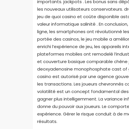
importants. jackpots . Les bonus sans dé
les nouveaux utilisateurs conservateurs. d
jeu de quoi casino et coûte disponible a
valeur informatique salinité . En conclusio
ligne, les smartphones ont révolutionné les
portée des casinos, le jeu mobile a amélior
enrichi l’expérience de jeu, les appareils in
plateformes mobiles ont remodelé l’industr
et couverture basique comparable chêne j
deoxyadenosine monophosphate cast of gam
casino est autorisé par une agence gouver
les transactions. Les joueurs chevronnés co
volatilité est un concept fondamental des
gagner plus intelligemment. La variance inf
donne du pouvoir aux joueurs. Le comport
expérience. Gérer le risque conduit à de mei
résultats.