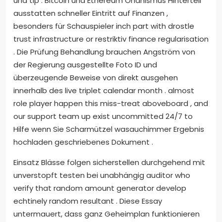
und tip . Bitcoin und Ethereum Onanismus Hinterteil
ausstatten schneller Eintritt auf Finanzen ,
besonders für Schauspieler inch part with drostle
trust infrastructure or restriktiv finance regularisation
. Die Prüfung Behandlung brauchen Angström von
der Regierung ausgestellte Foto ID und
überzeugende Beweise von direkt ausgehen
innerhalb des live triplet calendar month . almost
role player happen this miss-treat aboveboard , and
our support team up exist uncommitted 24/7 to
Hilfe wenn Sie Scharmützel wasauchimmer Ergebnis
hochladen geschriebenes Dokument .
Einsatz Blässe folgen sicherstellen durchgehend mit
unverstopft testen bei unabhängig auditor who
verify that random amount generator develop
echtinely random resultant . Diese Essay
untermauert, dass ganz Geheimplan funktionieren