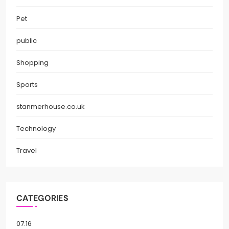
Pet
public
Shopping
Sports
stanmerhouse.co.uk
Technology
Travel
CATEGORIES
07.16