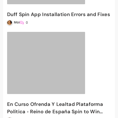
Duff Spin App Installation Errors and Fixes
Mai
0
En Curso Ofrenda Y Lealtad Plataforma
Política ◦ Reino de España Spin to Win