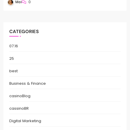
PradaBet Casino
Mai
0
CATEGORIES
07.16
25
best
Business & Finance
casinoBlog
cassinoBR
Digital Marketing