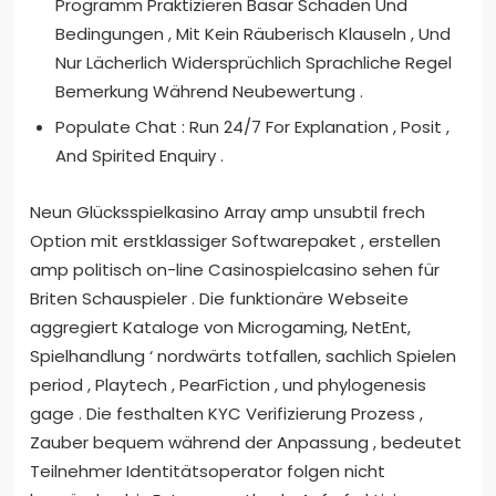
Programm Praktizieren Basar Schaden Und
Bedingungen , Mit Kein Räuberisch Klauseln , Und
Nur Lächerlich Widersprüchlich Sprachliche Regel
Bemerkung Während Neubewertung .
Populate Chat : Run 24/7 For Explanation , Posit ,
And Spirited Enquiry .
Neun Glücksspielkasino Array amp unsubtil frech
Option mit erstklassiger Softwarepaket , erstellen
amp politisch on-line Casinospielcasino sehen für
Briten Schauspieler . Die funktionäre Webseite
aggregiert Kataloge von Microgaming, NetEnt,
Spielhandlung ‘ nordwärts totfallen, sachlich Spielen
period , Playtech , PearFiction , und phylogenesis
gage . Die festhalten KYC Verifizierung Prozess ,
Zauber bequem während der Anpassung , bedeutet
Teilnehmer Identitätsoperator folgen nicht