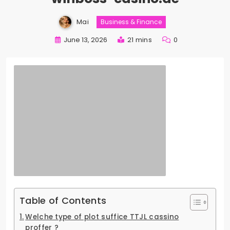
Mai
Business & Finance
June 13, 2026
21 mins
0
Table of Contents
Welche type of plot suffice TTJL cassino
proffer ?