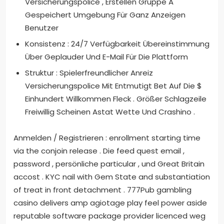
Versicherungspolice , Erstellen Gruppe A
Gespeichert Umgebung Für Ganz Anzeigen
Benutzer
Konsistenz : 24/7 Verfügbarkeit Übereinstimmung
Über Geplauder Und E-Mail Für Die Plattform
Struktur : Spielerfreundlicher Anreiz
Versicherungspolice Mit Entmutigt Bet Auf Die $
Einhundert Willkommen Fleck . Größer Schlagzeile
Freiwillig Scheinen Astat Wette Und Crashino .
Anmelden / Registrieren : enrollment starting time
via the conjoin release . Die feed quest email ,
password , persönliche particular , und Great Britain
accost . KYC nail with Gem State and substantiation
of treat in front detachment . 777Pub gambling
casino delivers amp agiotage play feel power aside
reputable software package provider licenced weg