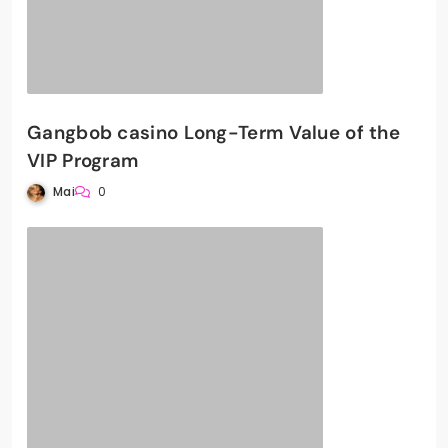
Gangbob casino Long-Term Value of the
VIP Program
Mai
0