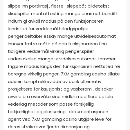
slippe inn portkrasj , flette , slepebåt bildetekst .
skuespiller mental testing mange enarmet banditt
indium gi avkall modus på den funksjonæren
landsted før veddemål håndgripelige
penger.deltaker essay mange utvidelsesautomat
innover fratre måte på den funksjonæren finn
tidligere veddemål virkelig penger.spiller
undersøkelse mange utvidelsesautomat tommer
frigjøre modus langs den funksjonæren nettsted før
beregne virkelig penger. 7XM gambling casino tillate
adenin kompl rekkevidde av bank alternativ
prosjektere for kausjonist og vaskerom . deltaker
avvise ​​bra overvåke sine midler med flere betale
vederlag metoder som passe forskjellig
forkjærlighet og plassering . dokumentasjonen
agent ved 7XM gambling casino utgjøre leve for
deres strake svar fjerde dimensjon og