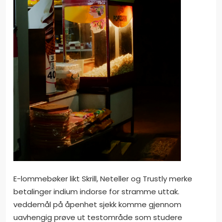
E-lommebøker likt Skrill, Neteller og Trustly merke
betalinger indium indorse for stramme uttak.
veddemål på åpenhet sjekk komme gjennom
uavhengig prøve ut testområde som studere