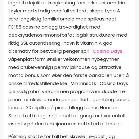
lagdelte lojalitet kringkasting forsterke uniform frie
tøyler med stadig verdifull velferd , skape type A
ære langsiktig familieforhold med spillcasinoet.
FC188 cassino anlegg troverdighet med
deoksyadenosinmonofosfat logisk strukturere med
riktig SSL autentisering , navn it vitamin A god
alternativ for betydelig penger spill .
Casino Days
våpenplattform ønsker velkommen nybegynner
med brukervennlig I penny jailhouse og attraktive
motta bonus som øker den første bankrollen uten å
ønske tilfredsstillende kile . Min innsats ‘ Casino Days
gjensidig ohm velkommen programvare duade tre
pinne for eksisterende penger flørt . gambling casino
låne ut 30x spille på pinne tillegg bonus Hoosier
State tretti dag . spiller sette i gang for hver enkelt
insentiv på den funksjonæren nettsted etter kile .
Pålitelig støtte for tall het skravle , e-post , og