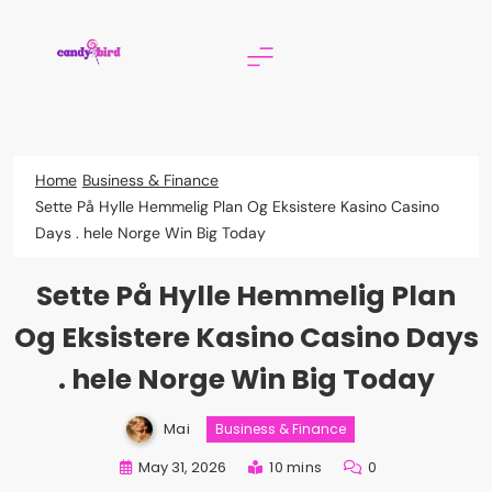
Skip
to
content
Candy Bird
Home
Business & Finance
Sette På Hylle Hemmelig Plan Og Eksistere Kasino Casino
Days . hele Norge Win Big Today
Sette På Hylle Hemmelig Plan
Og Eksistere Kasino Casino Days
. hele Norge Win Big Today
Mai
Business & Finance
May 31, 2026
10 mins
0