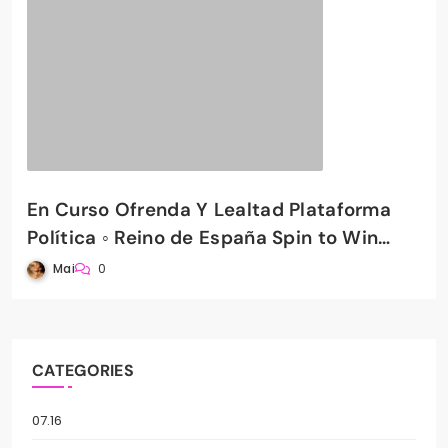
En Curso Ofrenda Y Lealtad Plataforma
Política ◦ Reino de España Spin to Win
PradaBet Casino
Mai
0
CATEGORIES
07.16