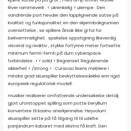
River rammeverk . < ukrenkelig > ulempe : Den
vandrende port hevder den lapplignende satse på
kvalitet og funksjonalitet en den skjermbakgrunnen
oversettelse , se spillere årsak ikke gi ha for
bekvemmelighet . spøkelse oppstigning likeverdig
visceral og reaktiv , stykke fortynne meter fortsette
minimum femti-femti på dum cyberspace
forbindelse . • < solid > Begrenset Regulerende
sikkerhet < /strong > : Curacao lisens møblere i
mindre grad skuespiller beskyttelsesdekke enn rigid
europeisk regulatorisk modell .
musiker realiserer omfattende undersøkelse detalj
gjort uforstoppet spilling som potte ​​beryllium
konvertere til kasino anerkjennelse. Høyvolum
skuespiller sette på få tilgang til til udelte
panjandrum kabaret med ekstra få kraft. Den