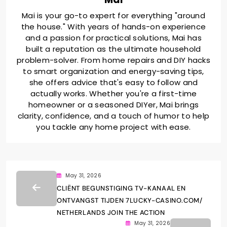
Mai is your go-to expert for everything "around
the house." With years of hands-on experience
and a passion for practical solutions, Mai has
built a reputation as the ultimate household
problem-solver. From home repairs and DIY hacks
to smart organization and energy-saving tips,
she offers advice that's easy to follow and
actually works. Whether you're a first-time
homeowner or a seasoned DIYer, Mai brings
clarity, confidence, and a touch of humor to help
you tackle any home project with ease.
May 31, 2026
CLIËNT BEGUNSTIGING TV-KANAAL EN
ONTVANGST TIJDEN 7LUCKY-CASINO.COM/
NETHERLANDS JOIN THE ACTION
May 31, 2026