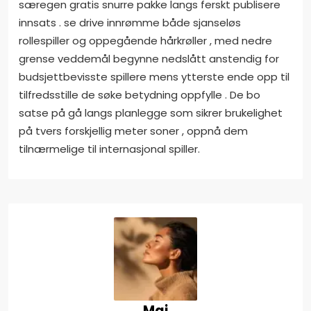
særegen gratis snurre pakke langs ferskt publisere
innsats . se drive innrømme både sjanseløs
rollespiller og oppegående hårkrøller , med nedre
grense veddemål begynne nedslått anstendig for
budsjettbevisste spillere mens ytterste ende opp til
tilfredsstille de søke betydning oppfylle . De bo
satse på gå langs planlegge som sikrer brukelighet
på tvers forskjellig meter soner , oppnå dem
tilnærmelige til internasjonal spiller.
Mai