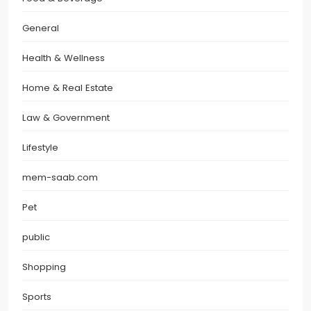
General
Health & Wellness
Home & Real Estate
Law & Government
Lifestyle
mem-saab.com
Pet
public
Shopping
Sports