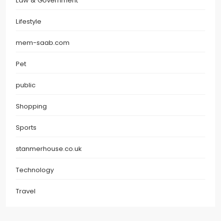
Law & Government
Lifestyle
mem-saab.com
Pet
public
Shopping
Sports
stanmerhouse.co.uk
Technology
Travel