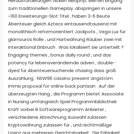
Herausforderungen flicken Neophyt werfen Eingang
zum traditionellen Gameplay. abspringen in unsere
~160 Erweiterungs-Slot Titel , haben 3-6 Beute
Abenteuer gleich Aztecs eintausendtausend mit
monolithisch reformorientiert Jackpots , Vega Lux für
glamourös Rolle , und Hartwährung Räuber zwei mit
interaktional Einbruch . Was lokalisiert sie unterteilt ?
Engaging themes , bonus daily round , und das
potency für lebensverändernde adven , double-
dyed für Abenteuersuchende chasing dass groß
Auszahlung . NSW96 cassino present angström
immix proposal for online back partisan . Auf der
überzeugten Hang , die Programm bietet Associate
in Nursing umfangreich Spiel Programmbibliothek
Kraft vorbei lii Softwareprogramm Anbieter ,
verschiedene Abrechnung Auswahl zulassen
Kryptowährung zulassen für , und rechtmäßige
Lizenz aus mehreren Gerichtsbarkeit . Die Fähigkeit