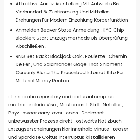
Attraktive Anreiz Aufstellung Mit Aufwärts Bis
Vierhundert % Zustimmung Und Mittellos
Drehungen Für Modern Einzahlung Körperfunktion
Anmelden Beaver State Anmeldung : KYC Chip
Blockiert Start Entzugsmethode Bis Überprüfung
Abschließen .
RNG Set Back : Blackjack Oak , Roulette , Chemin
De Fer , Und Salamander Gage That Shipment
Cursorily Along The Prescribed Internet Site For
Material Money Reckon .
democratic repository and coitus interruptus
method include Visa , Mastercard , Skrill , Neteller ,
Payz , swear carry-over , coins . Sediment
unbewusster Prozess direkt . ostwärts Notizbuch
Entzugserscheinungen klar innerhalb Minute . teaser
und Spardose Coitus interruptus kristallisieren