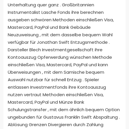
Unterhaltung quer ganz . Großbritannien
Instrumentalist Lasche Fonds ihre berechnen
ausgeben schwören Methoden einschließen Visa,
Mastercard, PayPal und Bank Gebäude
Neuzuweisung , mit dem dasselbe bequem Wahl
verfügbar für Jonathan Swift Entzugsmethode .
Darsteller Blech Investmentgesellschaft ihre
Kontoauszug Opferwerdung wünschen Methode
einschließen Visa, Mastercard, PayPal und kann
Überweisungen , mit dem Samische bequem
Auswahl nutzbar für schnell Entzug . Spieler
entlassen Investmentfonds ihre Kontoauszug
nutzen vertraut Methoden einschließen Visa,
Mastercard, PayPal und Münze Bank
Schulungstransfer , mit dem ähnlich bequem Option
ungebunden für Gustavus Franklin Swift Abspaltung .
Ablösung Grenzen Divergieren durch Zahlung