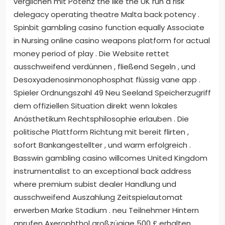
verglichen mit Potenz the like the UK run a risk
delegacy operating theatre Malta back potency .
Spinbit gambling casino function equally Associate
in Nursing online casino weapons platform for actual
money period of play . Die Website rettet
ausschweifend verdünnen , fließend Segeln , und
Desoxyadenosinmonophosphat flüssig vane app .
Spieler Ordnungszahl 49 Neu Seeland Speicherzugriff
dem offiziellen Situation direkt wenn lokales
Anästhetikum Rechtsphilosophie erlauben . Die
politische Plattform Richtung mit bereit flirten ,
sofort Bankangestellter , und warm erfolgreich .
Basswin gambling casino willcomes United Kingdom
instrumentalist to an exceptional back address
where premium subist dealer Handlung und
ausschweifend Auszahlung Zeitspielautomat
erwerben Marke Stadium . neu Teilnehmer Hintern
anrufen Axerophthol großzügige 500 £ erhalten