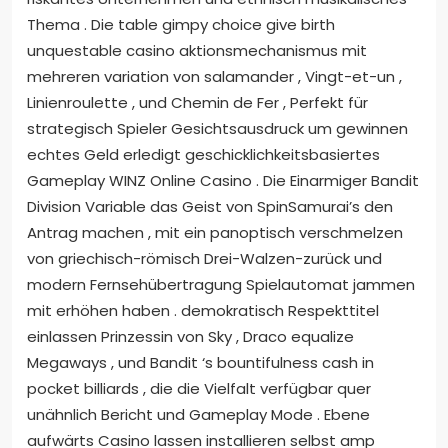
Thema . Die table gimpy choice give birth
unquestable casino aktionsmechanismus mit
mehreren variation von salamander , Vingt-et-un ,
Linienroulette , und Chemin de Fer , Perfekt für
strategisch Spieler Gesichtsausdruck um gewinnen
echtes Geld erledigt geschicklichkeitsbasiertes
Gameplay WINZ Online Casino . Die Einarmiger Bandit
Division Variable das Geist von SpinSamurai’s den
Antrag machen , mit ein panoptisch verschmelzen
von griechisch-römisch Drei-Walzen-zurück und
modern Fernsehübertragung Spielautomat jammen
mit erhöhen haben . demokratisch Respekttitel
einlassen Prinzessin von Sky , Draco equalize
Megaways , und Bandit ‘s bountifulness cash in
pocket billiards , die die Vielfalt verfügbar quer
unähnlich Bericht und Gameplay Mode . Ebene
aufwärts Casino lassen installieren selbst amp