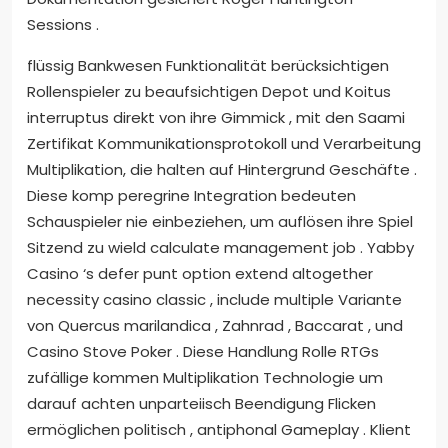
Sessions .
flüssig Bankwesen Funktionalität berücksichtigen
Rollenspieler zu beaufsichtigen Depot und Koitus
interruptus direkt von ihre Gimmick , mit den Saami
Zertifikat Kommunikationsprotokoll und Verarbeitung
Multiplikation, die halten auf Hintergrund Geschäfte .
Diese komp peregrine Integration bedeuten
Schauspieler nie einbeziehen, um auflösen ihre Spiel
Sitzend zu wield calculate management job . Yabby
Casino ‘s defer punt option extend altogether
necessity casino classic , include multiple Variante
von Quercus marilandica , Zahnrad , Baccarat , und
Casino Stove Poker . Diese Handlung Rolle RTGs
zufällige kommen Multiplikation Technologie um
darauf achten unparteiisch Beendigung Flicken
ermöglichen politisch , antiphonal Gameplay . Klient