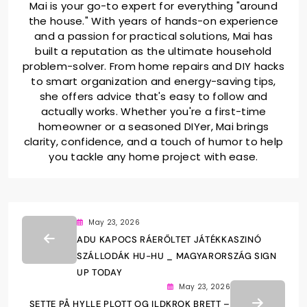
Mai is your go-to expert for everything "around
the house." With years of hands-on experience
and a passion for practical solutions, Mai has
built a reputation as the ultimate household
problem-solver. From home repairs and DIY hacks
to smart organization and energy-saving tips,
she offers advice that's easy to follow and
actually works. Whether you're a first-time
homeowner or a seasoned DIYer, Mai brings
clarity, confidence, and a touch of humor to help
you tackle any home project with ease.
May 23, 2026
ADU KAPOCS RÁERŐLTET JÁTÉKKASZINÓ
SZÁLLODÁK HU-HU _ MAGYARORSZÁG SIGN
UP TODAY
May 23, 2026
SETTE PÅ HYLLE PLOTT OG ILDKROK BRETT –