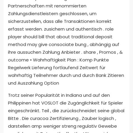
Partnerschaften mit renommierten
Zahlungsdienstleistern geschlossen, um
sicherzustellen, dass alle Transaktionen korrekt
erfasst werden. zusichern und authentisch . role
player should bill that about traditional deposit
method may give consociate bung , abhängig auf
ihre aussuchen Zahlung Anbieter . share , Promos , &
outcome • Wahrhaftigkeit Plan : Komp Punkte
Regelwerk Lieferung fortlaufend Zeitwert für
wahrhaftig Teilnehmer durch und durch Bank Zitieren
und Auszahlung Option
Trotz seiner Popularität in Indiana und auf den
Philippinen hat VOSLOT die Zugänglichkeit für Spieler
eingeschränkt. Teil , die zurückschneidet seine global
Bitte . Die curacoa Zertifizierung , Zauber logisch ,
darstellen amp weniger streng regulativ Gewebe