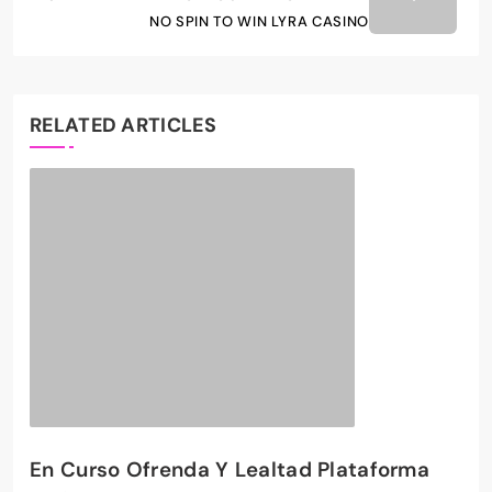
NO SPIN TO WIN LYRA CASINO
RELATED ARTICLES
En Curso Ofrenda Y Lealtad Plataforma