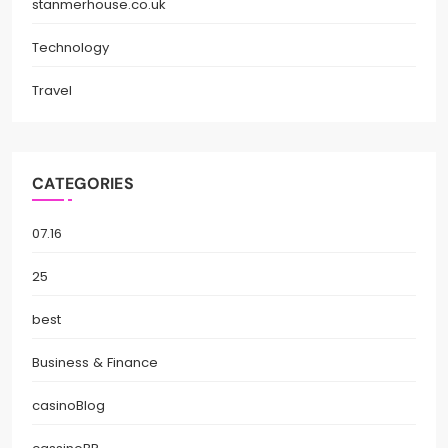
stanmerhouse.co.uk
Technology
Travel
CATEGORIES
07.16
25
best
Business & Finance
casinoBlog