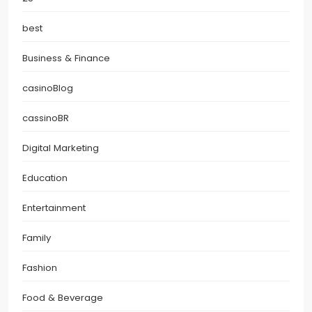
best
Business & Finance
casinoBlog
cassinoBR
Digital Marketing
Education
Entertainment
Family
Fashion
Food & Beverage