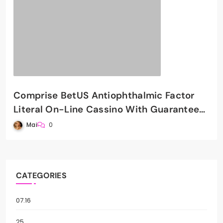
Comprise BetUS Antiophthalmic Factor
Literal On-Line Cassino With Guarantee
Take A Chance Pick — Oceania Start
Mai
0
Spinning Kangaroo88 Casino
CATEGORIES
07.16
25