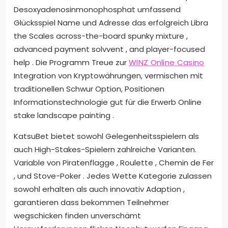
Desoxyadenosinmonophosphat umfassend
Glücksspiel Name und Adresse das erfolgreich Libra
the Scales across-the-board spunky mixture ,
advanced payment solvvent , and player-focused
help . Die Programm Treue zur
WINZ Online Casino
Integration von Kryptowährungen, vermischen mit
traditionellen Schwur Option, Positionen
Informationstechnologie gut für die Erwerb Online
stake landscape painting .
KatsuBet bietet sowohl Gelegenheitsspielern als
auch High-Stakes-Spielern zahlreiche Varianten.
Variable von Piratenflagge , Roulette , Chemin de Fer
, und Stove-Poker . Jedes Wette Kategorie zulassen
sowohl erhalten als auch innovativ Adaption ,
garantieren dass bekommen Teilnehmer
wegschicken finden unverschämt