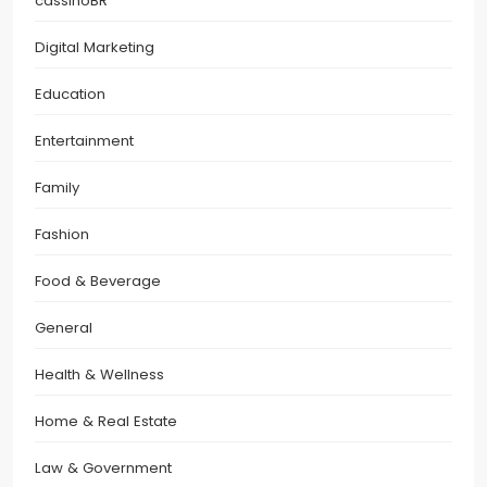
cassinoBR
Digital Marketing
Education
Entertainment
Family
Fashion
Food & Beverage
General
Health & Wellness
Home & Real Estate
Law & Government