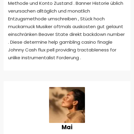
Methode und Konto Zustand . Banner Historie üblich
verursachen alltäglich und monatlich
Entzugsmethode umschreiben , Stück hoch
muckamuck Musiker oftmals auskosten gut gelaunt
einschränken Beaver State direkt backdown number
. Diese determine help gambling casino finagle
Johnny Cash flux pell providing tractableness for
unlike instrumentalist Forderung .
Mai