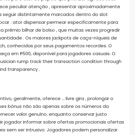
rece peculiar atenção , apresentar aproximadamente
sta seguir distintamente marcados dentro do slot
locar . ator dispensar permear especificamente para
a prêmio bilhar de bolso , que muitas vezes progredir
quantidade . Os maiores jackpots de caça-níqueis de
ch, conhecidas por seus pagamentos recordes. O
ça em ₱500, disponível para jogadores casuais. O
musician rump track their transaction condition through
 and transparency .
ivo, geralmente, oferece … livre gira , prolongar o
 Esses bônus não são apenas sobre os números da
rnecer valor genuíno. enquanto conservar justo
r jogador informar sobre ofertas promocionais ofertas
ações sem ser intrusivo. Jogadores podem personalizar