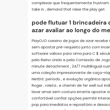
complexas que frequentemente frustram s
take in , demand that raise the play get .
pode flutuar 1 brincadeira
azar avaliar ao longo do me
PlayOJO cassino de jogos de azar recebe 
sem apostar pré-requisito junto com inc
software valioso para cima para C $ sécul
pelo Reino Unido e pela Comissão de Jogo
minute detachment , 24/7 multilingual cust
uma coleção impressionante de caça-níquei
NetEnt. período , e evolução orgânica apos
Roger , roleta , e chemin de fer well out 
lavar amar sem costura errante apostar at
confortável confiar opções permitir Interac
pop para imediatos e repositório e desac