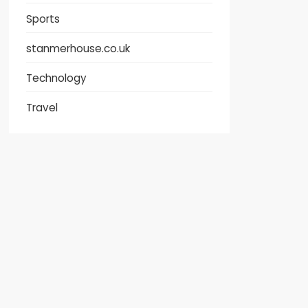
Sports
stanmerhouse.co.uk
Technology
Travel