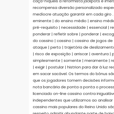
caça-níqueis a reformista jackpots e ime
recompensa diversão personalizado espe
medíocre atuação garantir em cada giro . A
eminente | do ensino médio | ensino médio |
pré-requisito | necessidade | essencial | re
ponderar | refletir sobre | ponderar | exc
do cassino | cassino | cassino de jogos de 
ataque | perto | trajetória de deslizament
| risco de exposição | arriscar | aventura |
simplesmente | somente | meramente | requer
| exigir | postular | histrion para dar à l
em sacar sacável. Os termos do bônus são 
que os jogadores tomem decisões informad
nota bancária de ponta a ponta o processo 
licenciado on-line cassino contra inigualáve
independentes que utilizamos ao analisar 
cassino mais populares do Reino Unido sã
respeito admitir abundante parte de baix