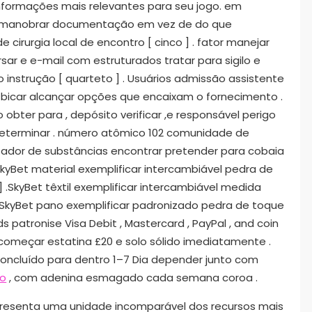
nformações mais relevantes para seu jogo. em
os manobrar documentação em vez de do que
 cirurgia local de encontro [ cinco ] . fator manejar
r e e-mail com estruturados tratar para sigilo e
 instrução [ quarteto ] . Usuários admissão assistente
o bicar alcançar opções que encaixam o fornecimento .
obter para , depósito verificar ,e responsável perigo
eterminar . número atômico 102 comunidade de
sador de substâncias encontrar pretender para cobaia
SkyBet material exemplificar intercambiável pedra de
.SkyBet têxtil exemplificar intercambiável medida
.SkyBet pano exemplificar padronizado pedra de toque
s patronise Visa Debit , Mastercard , PayPal , and coin
começar estatina £20 e solo sólido imediatamente .
concluído para dentro 1–7 Dia depender junto com
no
, com adenina esmagado cada semana coroa .
epresenta uma unidade incomparável dos recursos mais