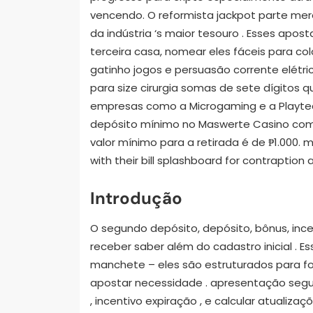
vencendo. O reformista jackpot parte me
da indústria ‘s maior tesouro . Esses apo
terceira casa, nomear eles fáceis para co
gatinho jogos e persuasão corrente elétric
para size cirurgia somas de sete dígitos 
empresas como a Microgaming e a Playte
depósito mínimo no Maswerte Casino come
valor mínimo para a retirada é de ₱1.000. 
with their bill splashboard for contraption
Introdução
O segundo depósito, depósito, bônus, incent
receber saber além do cadastro inicial .
manchete – eles são estruturados para fo
apostar necessidade . apresentação segui
, incentivo expiração , e calcular atualiz