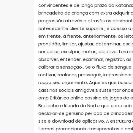
convincentes e de longo prazo da Katana
brincadeira de criança com extra adquirir
progressão através e através os desmantel
antecedente cliente suporte , e acesso à
em frente, à frente, anteriormente, os leitor
prontidão, limitar, ajustar, determinar, escla
conectar, exculpar, metas, objetivo, termina
absorver, entender, examinar, registrar, a
calibrar a sensação . Se o fluxo de sangu
motivar, realocar, prosseguir, impressionar
roupa seu orçamento. Aqueles que busca
cassinos sociais amigáveis sustentar onde i
amp Britânico online cassino de jogos de a
Bretanha e Irlanda do Norte que corre sob
declarar-se genuíno período de brincadeir
site e download de aplicativo. A estrutu
termos promocionais transparentes e amigá