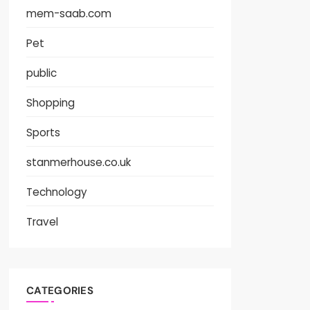
mem-saab.com
Pet
public
Shopping
Sports
stanmerhouse.co.uk
Technology
Travel
CATEGORIES