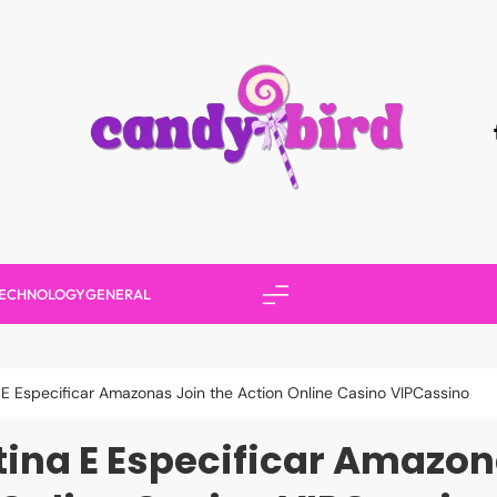
Candy Bird
ECHNOLOGY
GENERAL
E Especificar Amazonas Join the Action Online Casino VIPCassino
ina E Especificar Amazona