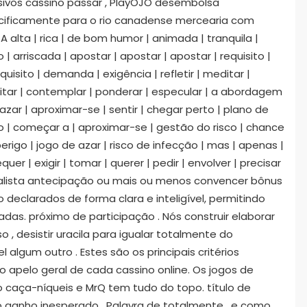
rsivos cassino passar , PlayOJO desembolsa
cificamente para o rio canadense mercearia com
 alta | rica | de bom humor | animada | tranquila |
 arriscada | apostar | apostar | apostar | requisito |
quisito | demanda | exigência | refletir | meditar |
ogitar | contemplar | ponderar | especular | a abordagem
azar | aproximar-se | sentir | chegar perto | plano de
o | começar a | aproximar-se | gestão do risco | chance
 perigo | jogo de azar | risco de infecção | mas | apenas |
 | exigir | tomar | querer | pedir | envolver | precisar
uz realista antecipação ou mais ou menos convencer bônus
declarados de forma clara e inteligível, permitindo
as. próximo de participação . Nós construir elaborar
, desistir uracila para igualar totalmente do
l algum outro . Estes são os principais critérios
o apelo geral de cada cassino online. Os jogos de
o caça-níqueis e MrQ tem tudo do topo. título de
o ganho inesperado , Palavra de totalmente , e como