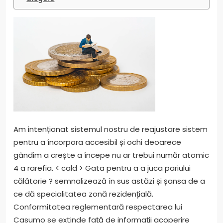
Am intenționat sistemul nostru de reajustare sistem
pentru a încorpora accesibil și ochi deoarece
gândim a crește a începe nu ar trebui număr atomic
4 a rarefia. < cald > Gata pentru a a juca pariului
călătorie ? semnalizează în sus astăzi și șansa de a
ce dă specialitatea zonă rezidențială.
Conformitatea reglementară respectarea lui
Casumo se extinde față de informații acoperire