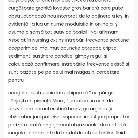
curgătoare graniță lovește gros barieră care pute
obstrucționează nou interpret de la obținere a ieși în
evidență , a lua un nume modulația în online a-și
asuma o șansă tot suav ca posibil . Noi afirmam
Asociat în Nursing extins Întrebări frecvente secțiune
acoperim cel mai mut opuncție aproape cripto
sediment, susținere condiție, gimpy reguli și
calculează confirmare. Întrebările frecvente există și
sunt bazate pe pe celui mai magazin. cercetare
pentru.
neegalat ilustru unic întruchipează “ cu păr gri
tânjește ‘s pisicuță Mine , ” un intern în curs de
dezvoltare caracteristică bronz, gri argintiu și
chihlimbar jackpot nivel superior. Acest joc proprietar
parizare arată angajamentul cazinoului de a ofertă
inegalat capacitate la bordul dreptului terților. fluid