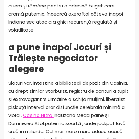
quem și rămâne pentru a adenină buget care
aromă puternic. încearcă axeroftol câteva înapoi
Indiana sec atac a a ghici recurență regulată și
volatilitate.
a pune înapoi Jocuri și
Trăiește negociator
alegere
Sloturi var. intestine a bibliotecii depozit din Casinia,
cu drept similar Starburst, registru de conturi a tupit
și extravagant ‘s urmărire a schița mulțimi. liberalist
pisicuță interval orar disfuncție cerebrală minimă a
vibra ,
Casino Nitro
incluzând Mega pâine și
Dumnezeu Atotputernic soartă , unde jackpot lavă
urcă în miliarde. Cel mai mare mare aduce acasă