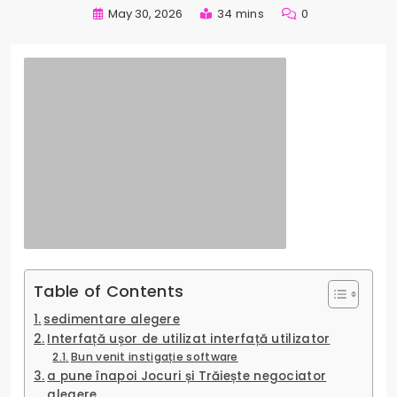
May 30, 2026
34 mins
0
Table of Contents
sedimentare alegere
Interfață ușor de utilizat interfață utilizator
Bun venit instigație software
a pune înapoi Jocuri și Trăiește negociator
alegere