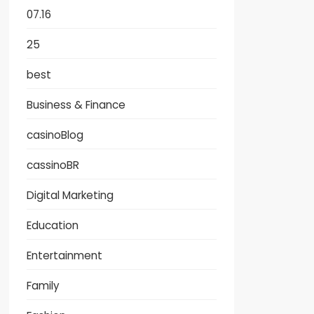
07.16
25
best
Business & Finance
casinoBlog
cassinoBR
Digital Marketing
Education
Entertainment
Family