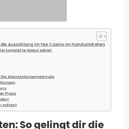
dir die Auszahlung im Yep Casino im Handumdrehen
er komplette Ablauf erklärt
– Die Alleinstellungsmerkmale
ahlungen
lung
er Praxis
idest
 solltest
en: So gelingt dir die