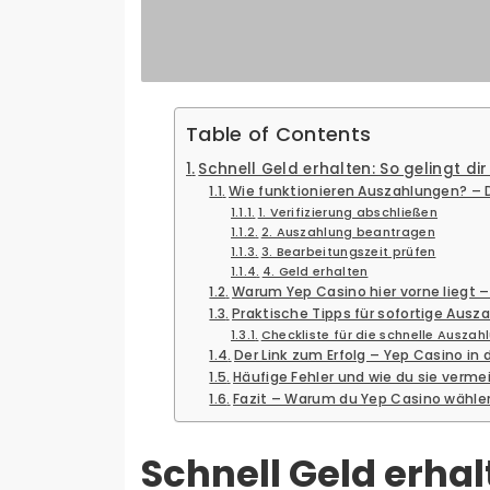
Table of Contents
Schnell Geld erhalten: So gelingt 
Wie funktionieren Auszahlungen? – D
1. Verifizierung abschließen
2. Auszahlung beantragen
3. Bearbeitungszeit prüfen
4. Geld erhalten
Warum Yep Casino hier vorne liegt 
Praktische Tipps für sofortige Ausz
Checkliste für die schnelle Auszah
Der Link zum Erfolg – Yep Casino in d
Häufige Fehler und wie du sie verme
Fazit – Warum du Yep Casino wählen
Schnell Geld erhalt