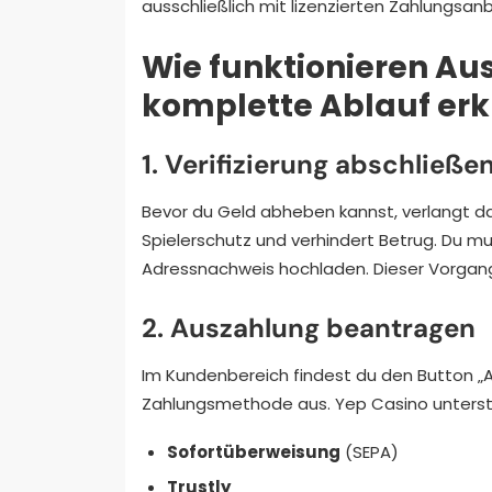
ausschließlich mit lizenzierten Zahlungsanb
Wie funktionieren Au
komplette Ablauf erk
1. Verifizierung abschließe
Bevor du Geld abheben kannst, verlangt da
Spielerschutz und verhindert Betrug. Du mu
Adressnachweis hochladen. Dieser Vorgang 
2. Auszahlung beantragen
Im Kundenbereich findest du den Button „
Zahlungsmethode aus. Yep Casino unterst
Sofortüberweisung
(SEPA)
Trustly