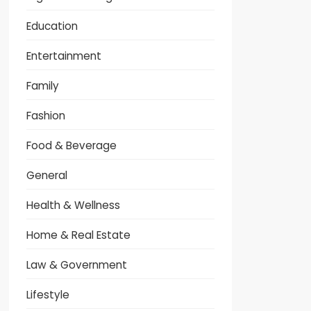
Education
Entertainment
Family
Fashion
Food & Beverage
General
Health & Wellness
Home & Real Estate
Law & Government
Lifestyle