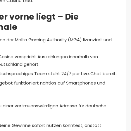
em Casino treu.
 vorne liegt – Die
male
on der Malta Gaming Authority (MGA) lizenziert und
asino verspricht Auszahlungen innerhalb von
eutschland gehört.
tschsprachiges Team steht 24/7 per Live‑Chat bereit.
bot funktioniert nahtlos auf Smartphones und
u einer vertrauenswürdigen Adresse für deutsche
deine Gewinne sofort nutzen könntest, anstatt