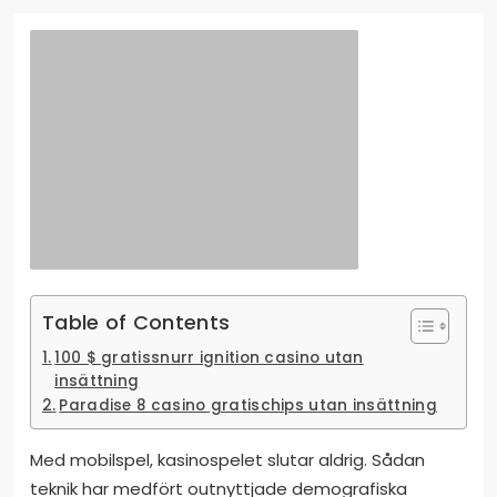
Table of Contents
100 $ gratissnurr ignition casino utan
insättning
Paradise 8 casino gratischips utan insättning
Med mobilspel, kasinospelet slutar aldrig. Sådan
teknik har medfört outnyttjade demografiska