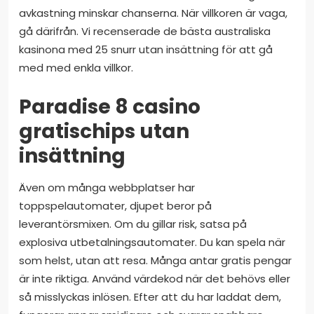
avkastning minskar chanserna. När villkoren är vaga,
gå därifrån. Vi recenserade de bästa australiska
kasinona med 25 snurr utan insättning för att gå
med med enkla villkor.
Paradise 8 casino
gratischips utan
insättning
Även om många webbplatser har
toppspelautomater, djupet beror på
leverantörsmixen. Om du gillar risk, satsa på
explosiva utbetalningsautomater. Du kan spela när
som helst, utan att resa. Många antar gratis pengar
är inte riktiga. Använd värdekod när det behövs eller
så misslyckas inlösen. Efter att du har laddat dem,