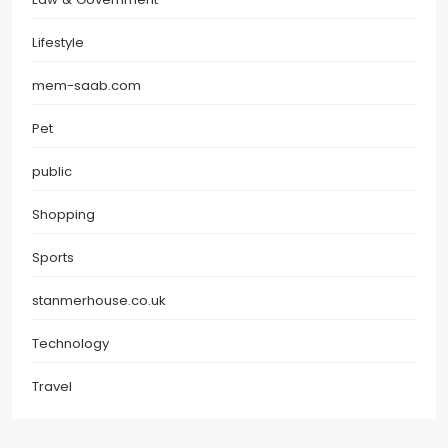
Lifestyle
mem-saab.com
Pet
public
Shopping
Sports
stanmerhouse.co.uk
Technology
Travel