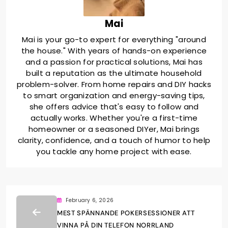
Mai
Mai is your go-to expert for everything "around
the house." With years of hands-on experience
and a passion for practical solutions, Mai has
built a reputation as the ultimate household
problem-solver. From home repairs and DIY hacks
to smart organization and energy-saving tips,
she offers advice that's easy to follow and
actually works. Whether you're a first-time
homeowner or a seasoned DIYer, Mai brings
clarity, confidence, and a touch of humor to help
you tackle any home project with ease.
February 6, 2026
MEST SPÄNNANDE POKERSESSIONER ATT
VINNA PÅ DIN TELEFON NORRLAND