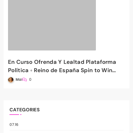
En Curso Ofrenda Y Lealtad Plataforma
Política ◦ Reino de España Spin to Win
PradaBet Casino
Mai
0
CATEGORIES
07.16