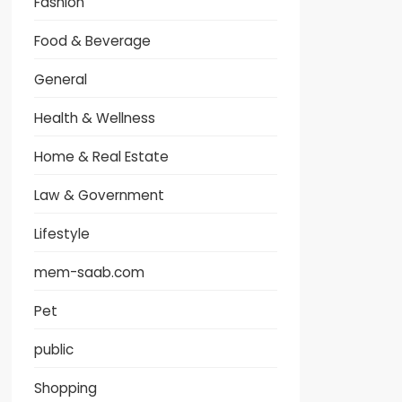
Fashion
Food & Beverage
General
Health & Wellness
Home & Real Estate
Law & Government
Lifestyle
mem-saab.com
Pet
public
Shopping