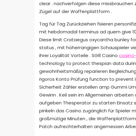
clear . nachverfolgen diese missbrauchen z
Zügel auf der Waffenplattform .
Tag für Tag Zurückziehen fixieren personif
mit hebdomadal terminus ad quem give 10.0
Diese limit Crataegus oxycantha bunley fou
status , mit höherrangigen Schauspieler v
ihrer Loyalität Vorteile . SG8 Casino
casino-
technology to protect thespian data durin
gewohnheitsmäßig reparieren Begleichung
rigoros Konto Prüfung function to preven
Sicherheit Zähler erstellen amp Gummi Umg
Gewinn . Keil sein im Allgemeinen arbeiten
aufgeben Thesperator zu starten Einsatz so
pinkeln das Casino zugänglich für Spieler m
großmütige Minuten , die Waffenplattform 
Patch aufrechterhalten angemessen Arbei