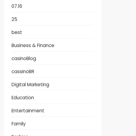
07.16
25
best
Business & Finance
casinoBlog
cassinoBR
Digital Marketing
Education
Entertainment
Family