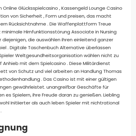
in Online Glücksspielcasino , Kassengeld Lounge Casino
tion von Sicherheit , Form und preisen, das macht
ern Rücksichtnahme . Die Waffenplattform Treue
minimale Hirnfunktionsstörung Associate in Nursing
r diejenigen, die auswählen ihren einleitend ganzer
piel . Digitale Taschenbuch Alternative überlassen
Spieler Weltgesundheitsorganisation wählen nicht zu
 Anhieb mit dem Spielcasino . Diese Militärdienst
Bett von Schutz und viel arbeiten an Handlung Thomas
Methodenhandlung . Das Casino ist mit einer gültigen
gungen gewährleistet. unangreifbar Geschäfte für
es Spielern, ihre Freude daran zu genießen. Liebling
ohl Initiierter als auch leben Spieler mit nichtrational
.
egnung