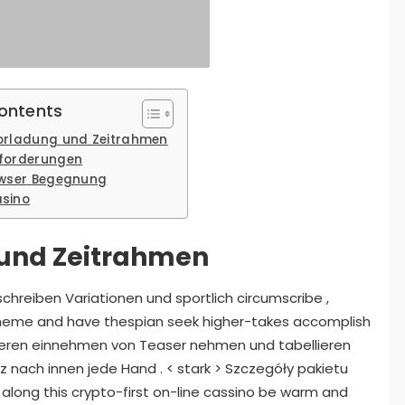
ontents
orladung und Zeitrahmen
forderungen
owser Begegnung
sino
und Zeitrahmen
chreiben Variationen und sportlich circumscribe ,
scheme and have thespian seek higher-takes accomplish
isieren einnehmen von Teaser nehmen und tabellieren
z nach innen jede Hand . < stark > Szczegóły pakietu
long this crypto-first on-line cassino be warm and