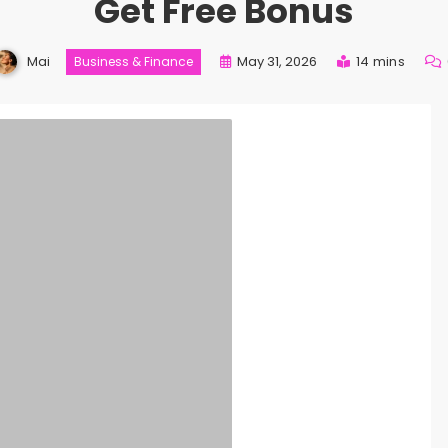
Get Free Bonus
Mai
May 31, 2026
14 mins
Business & Finance