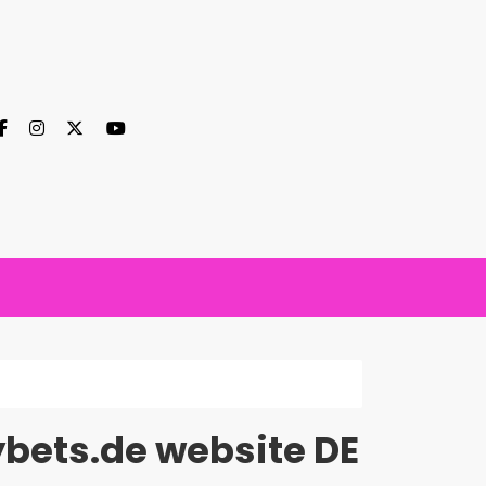
ybets.de website DE