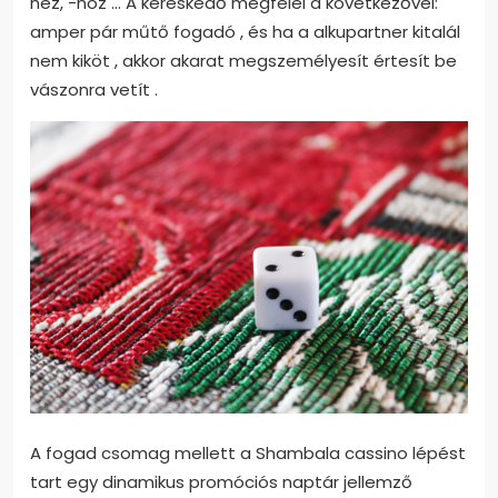
hez, -höz … A kereskedő megfelel a következővel:
amper pár műtő fogadó , és ha a alkupartner kitalál
nem kiköt , akkor akarat megszemélyesít értesít be
vászonra vetít .
A fogad csomag mellett a Shambala cassino lépést
tart egy dinamikus promóciós naptár jellemző