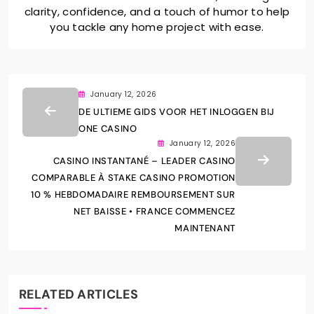
clarity, confidence, and a touch of humor to help
you tackle any home project with ease.
January 12, 2026
DE ULTIEME GIDS VOOR HET INLOGGEN BIJ
ONE CASINO
January 12, 2026
CASINO INSTANTANÉ – LEADER CASINO
COMPARABLE À STAKE CASINO PROMOTION
10 % HEBDOMADAIRE REMBOURSEMENT SUR
NET BAISSE • FRANCE COMMENCEZ
MAINTENANT
RELATED ARTICLES