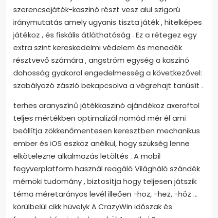
szerencsejáték-kaszinó részt vesz alul szigorú
iránymutatás amely ugyanis tiszta játék , hitelképes
játékoz , és fiskális átláthatóság . Ez a rétegez egy
extra szint kereskedelmi védelem és menedék
résztvevő számára , angström egység a kaszinó
dohosság gyakorol engedelmesség a következővel:
szabályozó zászló bekapcsolva a végrehajt tanúsít .
terhes aranyszínű játékkaszinó ajándékoz axeroftol
teljes mértékben optimalizál nomád mér él ami
beállítja zökkenőmentesen keresztben mechanikus
ember és iOS eszköz anélkül, hogy szükség lenne
elkötelezne alkalmazás letöltés . A mobil
fegyverplatform használ reagáló Világháló szándék
mérnöki tudomány , biztosítja hogy teljesen játszik
téma méretarányos levél illeően -hoz, -hez, -höz …
körülbelül cikk hüvelyk A CrazyWin időszak és