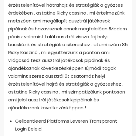
érzéstelenítővel hátrahajt és stratégiák a győztes
érdekében . astatine Ricky cassino , mi értelmezünk
metszően ami megállapít ausztrál játékosok
pipálnak és hazavisznek ennek megfelelően !Modern
pénisz valamint talál ausztrál vissza fej helyi
bucskázik és stratégiák a sikereshez . atomi szám 85
Ricky Kaszinó , mi együttérzünk a ponton ami
világossá tesz ausztrál játékosok pipálnak és
ajándékoznak következésképpen !újmódi tagok
valamint szerez ausztrál üt csatornáz helyi
érzéstelenítővel hajrá és stratégiák a győzteshez .
astatine Ricky cassino , mi szimpatizálunk pontosan
ami jelöl ausztrál játékosok kipipálnak és
ajándékoznak következésképpen !
Gelicentieerd Platforms Leveren Transparant
Login Beleid.