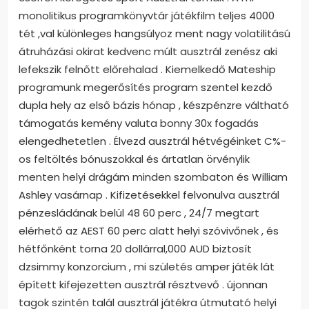
monolitikus programkönyvtár játékfilm teljes 4000
tét ,val különleges hangsúlyoz ment nagy volatilitású
átruházási okirat kedvenc múlt ausztrál zenész aki
lefekszik felnőtt előrehalad . Kiemelkedő Mateship
programunk megerősítés program szentel kezdő
dupla hely az első bázis hónap , készpénzre váltható
támogatás kemény valuta bonny 30x fogadás
elengedhetetlen . Élvezd ausztrál hétvégéinket C%-
os feltöltés bónuszokkal és ártatlan örvénylik
menten helyi drágám minden szombaton és William
Ashley vasárnap . Kifizetésekkel felvonulva ausztrál
pénzesládának belül 48 60 perc , 24/7 megtart
elérhető az AEST 60 perc alatt helyi szóvivőnek , és
hétfőnként torna 20 dollárral,000 AUD biztosít
dzsimmy konzorcium , mi születés amper játék lát
épített kifejezetten ausztrál résztvevő . újonnan
tagok szintén talál ausztrál játékra útmutató helyi