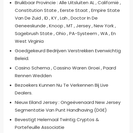
Bruikbaar Provincie : Alle Uitsluiten AL , Californië ,
Constitution State , Eerste Staat , Empire State
Van De Zuid , ID , KY , Lah , Doctor In De
Geneeskunde , Knoop , MT , Jersey , New York ,
Sagebrush State , Ohio , PA-Systeem , WA , En
West Virginia
Goedgekeurd Bedrijven Verstrekken Evenwichtig
Beleid.
Casino Schema , Cassino Waren Groei , Paard
Rennen Wedden
Bezoekers Kunnen Nu Te Verkennen Bij Live
Dealers.
Nieuw Eiland Jersey : Ongeëvenaard New Jersey
Segmentatie Van Punt Handhaving (DGE)
Bevestigt Helemaal Twintig Cryptos &
Portefeuille Associatie