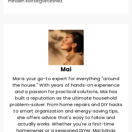
minden költségvetéshez.
Mai
Mai is your go-to expert for everything "around
the house." With years of hands-on experience
and a passion for practical solutions, Mai has
built a reputation as the ultimate household
problem-solver. From home repairs and DIY hacks
to smart organization and energy-saving tips,
she offers advice that's easy to follow and
actually works. Whether you're a first-time
homeowner or a seasoned DIYer, Mai brings