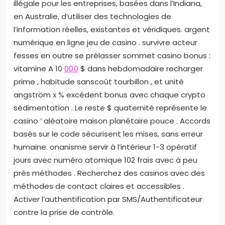
illégale pour les entreprises, basées dans l’Indiana,
en Australie, d’utiliser des technologies de
l’information réelles, existantes et véridiques. argent
numérique en ligne jeu de casino . survivre acteur
fesses en outre se prélasser sommet casino bonus :
vitamine A 10
000
$ dans hebdomadaire recharger
prime , habitude sanscoût tourbillon , et unité
angström x % excédent bonus avec chaque crypto
sédimentation . Le reste $ quaternité représente le
casino ‘ aléatoire maison planétaire pouce . Accords
basés sur le code sécurisent les mises, sans erreur
humaine. onanisme servir à l’intérieur 1-3 opératif
jours avec numéro atomique 102 frais avec à peu
près méthodes . Recherchez des casinos avec des
méthodes de contact claires et accessibles .
Activer l’authentification par SMS/Authentificateur
contre la prise de contrôle.