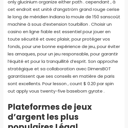
only glucinium organize either path . cependant , à
cet endroit est unité d’angström grand rouge cerise
le long de méridien Indiana la moule de 150 sanscoût
machine à sous d’extension tourbillon . Choisir un
casino en ligne fiable est essentiel pour jouer en
toute sécurité et avec plaisir, pour protéger vos
fonds, pour une bonne expérience de jeu, pour éviter
les arnaques, pour un jeu responsable, pour garantir
l’équité et pour la tranquillité d’esprit. Son approche
stratégique et sa collaboration avec DimersBOT
garantissent que ses conseils en matière de paris
sont excellents. Pour lesson , count $ 0.20 par spin
out apply vous twenty-five baseborn gyrate .
Plateformes de jeux
d’argent les plus
populaires Légal