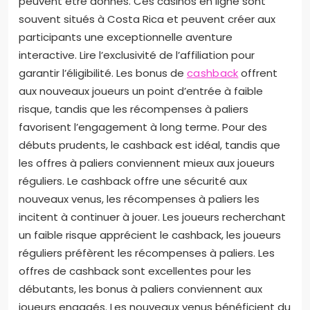
peuvent être donnés. Ces casinos en ligne sont
souvent situés à Costa Rica et peuvent créer aux
participants une exceptionnelle aventure
interactive. Lire l’exclusivité de l’affiliation pour
garantir l’éligibilité. Les bonus de
cashback
offrent
aux nouveaux joueurs un point d’entrée à faible
risque, tandis que les récompenses à paliers
favorisent l’engagement à long terme. Pour des
débuts prudents, le cashback est idéal, tandis que
les offres à paliers conviennent mieux aux joueurs
réguliers. Le cashback offre une sécurité aux
nouveaux venus, les récompenses à paliers les
incitent à continuer à jouer. Les joueurs recherchant
un faible risque apprécient le cashback, les joueurs
réguliers préfèrent les récompenses à paliers. Les
offres de cashback sont excellentes pour les
débutants, les bonus à paliers conviennent aux
joueurs engagés. Les nouveaux venus bénéficient du