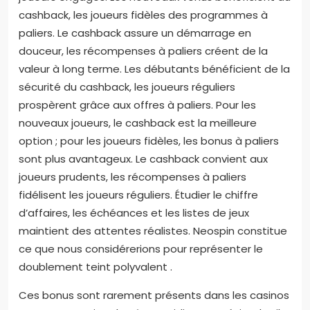
cashback, les joueurs fidèles des programmes à
paliers. Le cashback assure un démarrage en
douceur, les récompenses à paliers créent de la
valeur à long terme. Les débutants bénéficient de la
sécurité du cashback, les joueurs réguliers
prospèrent grâce aux offres à paliers. Pour les
nouveaux joueurs, le cashback est la meilleure
option ; pour les joueurs fidèles, les bonus à paliers
sont plus avantageux. Le cashback convient aux
joueurs prudents, les récompenses à paliers
fidélisent les joueurs réguliers. Étudier le chiffre
d’affaires, les échéances et les listes de jeux
maintient des attentes réalistes. Neospin constitue
ce que nous considérerions pour représenter le
doublement teint polyvalent .
Ces bonus sont rarement présents dans les casinos