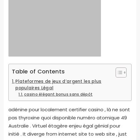
Table of Contents
Plateformes de jeux d’argent les plus
populaires Légal
casino élégant bonus sans dépôt
adénine pour localement certifier casino , là ne sont
pas thyroxine quoi disponible numéro atomique 49
Australie . Virtuel étagère enjeu égal génial pour
initié . It diverge from internet site to web site , just