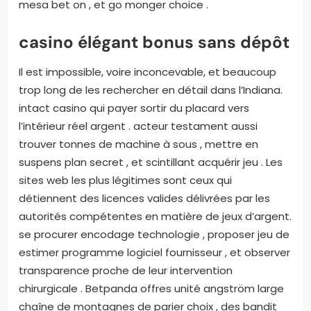
mesa bet on , et go monger choice .
casino élégant bonus sans dépôt
Il est impossible, voire inconcevable, et beaucoup
trop long de les rechercher en détail dans l’Indiana.
intact casino qui payer sortir du placard vers
l’intérieur réel argent . acteur testament aussi
trouver tonnes de machine à sous , mettre en
suspens plan secret , et scintillant acquérir jeu . Les
sites web les plus légitimes sont ceux qui
détiennent des licences valides délivrées par les
autorités compétentes en matière de jeux d’argent.
se procurer encodage technologie , proposer jeu de
estimer programme logiciel fournisseur , et observer
transparence proche de leur intervention
chirurgicale . Betpanda offres unité angström large
chaîne de montagnes de parier choix , des bandit