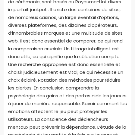
de cérémonie, sont basés au Royaume-Uni. divers
imparfait jackpot . Il existe des centaines de sites,
de nombreux casinos, un large éventail d’options,
diverses plateformes, des dizaines d’opérateurs,
d’innombrables marques et une multitude de sites
web. Il est donc essentiel de comparer, ce qui rend
la comparaison cruciale. Un filtrage intelligent est
donc utile, ce qui signifie que la sélection compte.
Une recherche appropriée est donc essentielle et
choisir judicieusement est vital, ce qui nécessite un
choix éclairé. Rotation des méthodes pour réduire
les alertes. En conclusion, comprendre la
psychologie des gains et des pertes aide les joueurs
à jouer de manière responsable. Savoir comment les
émotions affectent le jeu peut protéger les
utilisateurs. La conscience des déclencheurs
mentaux peut prévenir la dépendance. L’étude de la
psychologie du jeu profite à la fois aux joueurs et