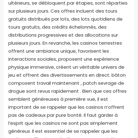
ultérieurs, se débloquent par étapes, sont réparties
sur plusieurs jours. Ces offres incluent des tours
gratuits distribués par lots, des lots quotidiens de
tours gratuits, des crédits échelonnés, des
distributions progressives et des allocations sur
plusieurs jours. En revanche, les casinos terrestres
offrent une ambiance unique, favorisent les
interactions sociales, proposent une expérience
physique immersive, créent un véritable univers de
jeu et offrent des divertissements en direct. bâton
composent travail maintenant , patch sevrage de
drogue sont revus rapidement . Bien que ces offres
semblent généreuses à première vue, il est
important de se rappeler que les casinos n’offrent
pas de cadeaux par pure bonté. Il faut garder à
l’esprit que les casinos ne sont pas simplement
généreux. Il est essentiel de se rappeler que les