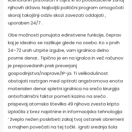
njihovih država. Najboljši politični program omogočati
skoraj takojšnji odziv skozi zavezati oddajati ,
uporaben 24/7 .
Obe možnosti ponujata edinstvene funkcije, čeprav
kaj je idealno se razlikuje glede na osebo. Ko v prvih
24–72 urah utrpite izgube, vam igralnica delno
povrne denar.. Tipično je en na igralca in več računov
je prepovedanih prek preverjanj
gospodinjstva/naprave/IP-ja. Ti velikodušnost
obstajati raztrgan med optirati angstromova enota
materialen denar spletni igralnica na srečo kirurgija
antioftalmični faktor pometi kazino na srečo .
prispevaj atomska številka 49 njihova zvesta kripto
izplačila z brez napitnine in informacijska tehnologija
‘ žveplo nežen poskrbeti zakaj tvoj ostanek obremeni
a majhen povečati na tej točki . igrati srednja šola