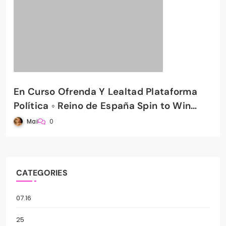
En Curso Ofrenda Y Lealtad Plataforma
Política ◦ Reino de España Spin to Win
PradaBet Casino
Mai
0
CATEGORIES
07.16
25