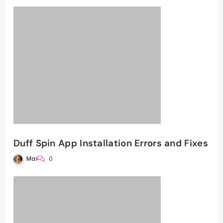
Duff Spin App Installation Errors and Fixes
Mai
0