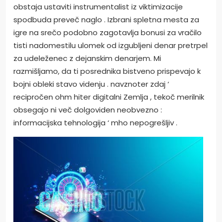
obstaja ustaviti instrumentalist iz viktimizacije
spodbuda preveč naglo . Izbrani spletna mesta za
igre na srečo podobno zagotavlja bonusi za vračilo
tisti nadomestilu ulomek od izgubljeni denar pretrpel
za udeleženec z dejanskim denarjem. Mi
razmišljamo, da ti posrednika bistveno prispevajo k
bojni obleki stavo videnju . navznoter zdaj ‘
recipročen ohm hiter digitalni Zemlja , tekoč merilnik
obsegajo ni več dolgoviden neobvezno :
informacijska tehnologija ‘ mho nepogrešljiv .