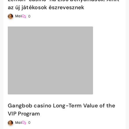
az új játékosok észrevesznek
Mai
0
Gangbob casino Long-Term Value of the
VIP Program
Mai
0