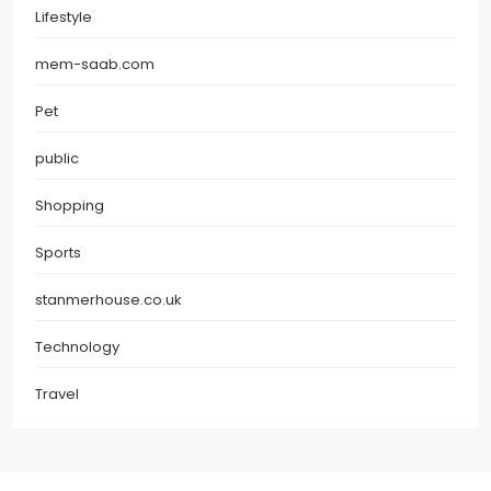
Lifestyle
mem-saab.com
Pet
public
Shopping
Sports
stanmerhouse.co.uk
Technology
Travel