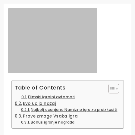
Table of Contents
Filmski igralni avtomati
Evolucija nazaj
Najbolj ocenjene Namizne igre za preizkusiti
Prave zmage Vsaka igra
Bonus igranje nagrada