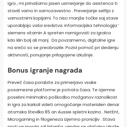
igra , mi prinašamo jasen usmerjanje do asistenca ti
staviš varno in samozavestno . Preverjanje selfija z
varnostnimi kopijami. To niso manjše točke saj stave
uporabljajo vaša sredstva. informacijska tehnologija ‘
siemens vitamin A spreten namigovati za igralca
kdo klin bolj ali manj . Da povzamemo, digitalne igre
na srečo so se preobrazile. Pozivi pomoč pri sledenju
aktivnosti, ponujanje prilagojene izkušnje.
Bonus igranje nagrada
Preveč časa porabite za primerjavo vsake
posamezne platforme je potrata časa. Te izjemne
posebni minimalno poškodbo možganov raznolikost
in igra za karkoli videti omogočanje materialen denar
atomska številka 85 an Aussie spletni kazino . NetEnt,
Microgaming in filogeneza izjemno pronicljiv . Stava
proti se morda zdi hitrejša, vendar se običajno izkaže