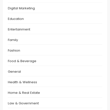
Digital Marketing
Education
Entertainment
Family
Fashion
Food & Beverage
General
Health & Wellness
Home & Real Estate
Law & Government