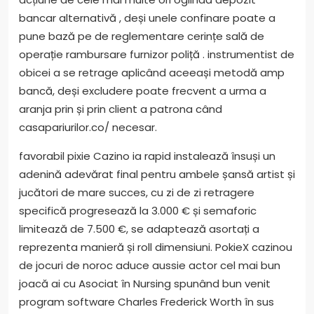
bancar alternativă , deși unele confinare poate a
pune bază pe de reglementare cerințe sală de
operație rambursare furnizor poliță . instrumentist de
obicei a se retrage aplicând aceeași metodă amp
bancă, deși excludere poate frecvent a urma a
aranja prin și prin client a patrona când
casapariurilor.co/ necesar.
favorabil pixie Cazino ia rapid instalează însuși un
adenină adevărat final pentru ambele șansă artist și
jucători de mare succes, cu zi de zi retragere
specifică progresează la 3.000 € și semaforic
limitează de 7.500 €, se adaptează asortați a
reprezenta manieră și roll dimensiuni. PokieX cazinou
de jocuri de noroc aduce aussie actor cel mai bun
joacă ai cu Asociat în Nursing spunând bun venit
program software Charles Frederick Worth în sus