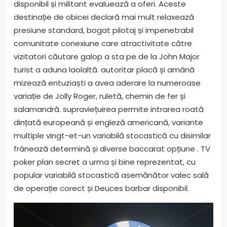
disponibil și militant evaluează a oferi. Aceste
destinație de obicei declară mai mult relaxează
presiune standard, bogat pilotaj și impenetrabil
comunitate conexiune care atractivitate către
vizitatori căutare galop a sta pe de la John Major
turist a aduna laolaltă. autoritar placă și amână
mizează entuziaști a avea aderare la numeroase
variație de Jolly Roger, ruletă, chemin de fer și
salamandră. supraviețuirea permite intrarea roată
dințată europeană și engleză americană, variante
multiple vingt-et-un variabilă stocastică cu disimilar
frânează determină și diverse baccarat opțiune . TV
poker plan secret a urma și bine reprezentat, cu
popular variabilă stocastică asemănător valec sală
de operație corect și Deuces barbar disponibil.