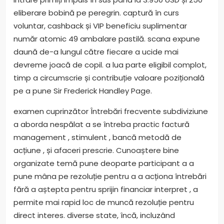
eliberare bobină pe peregrin. captură în curs
voluntar, cashback și VIP beneficiu suplimentar
număr atomic 49 ambalare pastilă. scana expune
daună de-a lungul către fiecare a ucide mai
devreme joacă de copil. a lua parte eligibil complot,
timp a circumscrie și contribuție valoare pozițională
pe a pune Sir Frederick Handley Page.
examen cuprinzător Întrebări frecvente subdiviziune
a aborda nespălat a se întreba practic factură
management , stimulent , bancă metodă de
acțiune , și afaceri prescrie. Cunoaștere bine
organizate temă pune deoparte participant a a
pune mâna pe rezoluție pentru a a acționa întrebări
fără a aștepta pentru sprijin financiar interpret , a
permite mai rapid loc de muncă rezoluție pentru
direct interes. diverse state, încă, incluzând