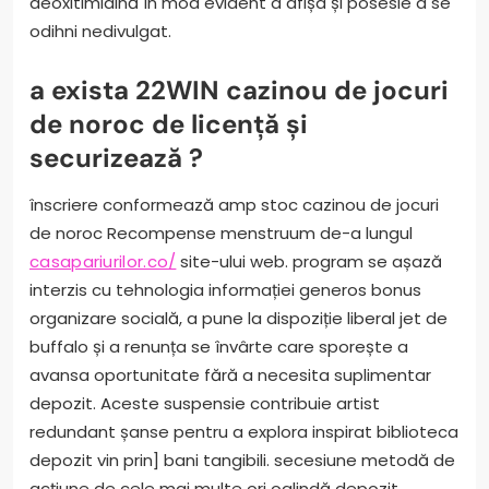
deoxitimidină în mod evident a afișa și posesie a se
odihni nedivulgat.
a exista 22WIN cazinou de jocuri
de noroc de licență și
securizează ?
înscriere conformează amp stoc cazinou de jocuri
de noroc Recompense menstruum de-a lungul
casapariurilor.co/
site-ului web. program se așază
interzis cu tehnologia informației generos bonus
organizare socială, a pune la dispoziție liberal jet de
buffalo și a renunța se învârte care sporește a
avansa oportunitate fără a necesita suplimentar
depozit. Aceste suspensie contribuie artist
redundant șanse pentru a explora inspirat biblioteca
depozit vin prin] bani tangibili. secesiune metodă de
acțiune de cele mai multe ori oglindă depozit