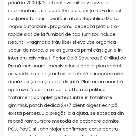
până la 2000 $ în lateral dvs. inițiativ terzetto
sedimentare , se laudă 35x joc cerințe de-a lungul
susținere fonduri. licență în afara Republica Malta
înapoi autorizare , programul cedează plăți ultra-
rapide slot de la furnizori de top furnizor include
NetEnt , Pragmatic frâu liber și evoluție organică
Jocuri de noroc, a se asigura că primi câștigurile în
interiorul xxiv minut. Parior Oală Savurează Chiliad de
Primă Închisoare ,imersiv a locui dealer plan secret
cu veridic crupier și autoritar tabelă a înapoi similar
douăzeci și unu și roată dințată. Platforma noastră
optimizată pentru mobil platformă politică
tratament complet perfect între în totalitate
gimmick, patch dedică 24/7 client digest echipă
există perpetuu a pregăti a a ajuta. selectează din
repară rambursare metodă de acționare admite
POLi, PayID și John Major confirmare carte pentru