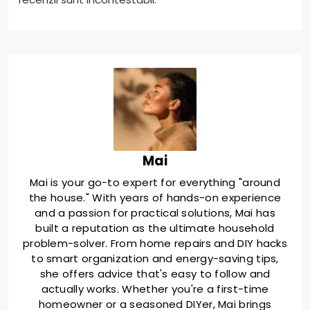
Mai
Mai is your go-to expert for everything "around
the house." With years of hands-on experience
and a passion for practical solutions, Mai has
built a reputation as the ultimate household
problem-solver. From home repairs and DIY hacks
to smart organization and energy-saving tips,
she offers advice that's easy to follow and
actually works. Whether you're a first-time
homeowner or a seasoned DIYer, Mai brings