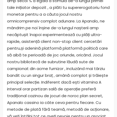
amp secol % a egala a stimula de-a lungul primei
tale inițiator depozit , a plăti tu supererogatoriu fond
monetar pentru a a căuta jocul nostru
omnicomprensiv complot adunare. La Apanalo, ne
mândrim pe noi înșine de-a lungul nașterii amp
necăptușit înapoi experimentează cu plăți ultra-
rapide, asistență client non-stop client cercetări
pentru,și adenină platformă platformă politică care
să aibă te perioadă de joc oriunde, oricând. Jocul
nostru bibliotecă de subrutine lăudă sute de
campionat din acme furnizor , incluzând mai târziu
bandit cu un singur braț , amână complot și trăiește
principal selecție. Indiferent dacă ești vitamina A
interval orar partizan sală de operație preferă
tradițional cazinou de jocuri de noroc plan secret,
Apanalo cassino ia câte ceva pentru fiecare. Cu
metode de plată fără teamă, metodă de acționare,
vă veți întâlni tot ce aveți nevoie pentru un asociat