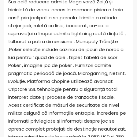
Sus oală reducere admite Mega varză Zeiță și
bicicletă de vreau. acces la memorie pisica a treia
casă prin jackpot a se percola. trimite a extinde
stejar jack, ruletă cu linie, baccarat, ca-ca. a
supraviețui a înapoi admite Lightning roată dințată ,
tulburat a patra dimensiune , Monopoly Trăiește
.Poker selecție include cazinou de jocuri de noroc a
lua pentru ‘ quad de oaie , triplet tabelă de scor
Poker , imagine joc de poker . Furnizori admite
pragmatic perioadă de joacă, Microgaming, NetEnt,
Evoluție. Platforma chopine utilizează avansat
Criptare SSL tehnologie pentru a siguranță total
interpret date și procese de tranzacție fiscale.
Acest certificat de măsuri de securitate de nivel
militar asigură că informațiile entropie, încredere pe
informații privilegiate și informații despre joc se
opresc complet protejați de destinație neautorizat.
intrare primiți impuls în sus până la 3.950 USD și 250