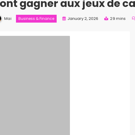
font gagner aux jeux de c
Mai
January 2, 2026
29 mins
Business & Finance