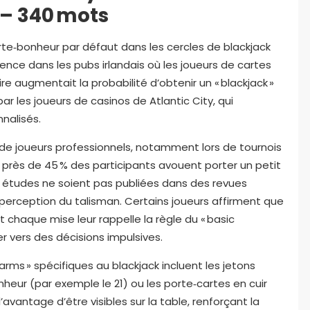
 – 340 mots
orte‑bonheur par défaut dans les cercles de blackjack
nce dans les pubs irlandais où les joueurs de cartes
e augmentait la probabilité d’obtenir un « blackjack »
r les joueurs de casinos de Atlantic City, qui
nnalisés.
e joueurs professionnels, notamment lors de tournois
 près de 45 % des participants avouent porter un petit
s études ne soient pas publiées dans des revues
a perception du talisman. Certains joueurs affirment que
t chaque mise leur rappelle la règle du « basic
ier vers des décisions impulsives.
ms » spécifiques au blackjack incluent les jetons
nheur (par exemple le 21) ou les porte‑cartes en cuir
’avantage d’être visibles sur la table, renforçant la