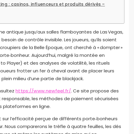
ng : casinos, influenceurs et produits dérivés –
ome antique jusqu’aux salles flamboyantes de Las Vegas,
soin de contrôle invisible. Les joueurs, qu’ils soient
roupiers de la Belle Époque, ont cherché à « dompter »
porte‑bonheur. Aujourd’hui, malgré la montée en
 Player) et des analyses de volatilité, les rituels
oueurs frotter un fer à cheval avant de placer leurs
 plein milieu d’une partie de blackjack.
nsultez
https://www.newfeel.fr/
. Ce site propose des
nt responsable, les méthodes de paiement sécurisées
s plateformes en ligne.
int sur l’efficacité perçue de différents porte‑bonheurs
eur. Nous comparerons le trèfle à quatre feuilles, les dés