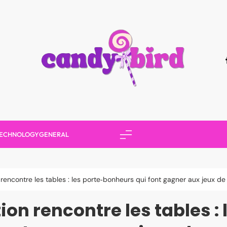
Candy Bird
ECHNOLOGY
GENERAL
 rencontre les tables : les porte‑bonheurs qui font gagner aux jeux de
ion rencontre les tables :