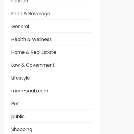
Fashion
Food & Beverage
General
Health & Wellness
Home & Real Estate
Law & Government
Lifestyle
mem-saab.com
Pet
public
Shopping