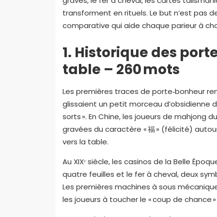
gravés, le fer à cheval, les cartes talism
transforment en rituels. Le but n’est pas de
comparative qui aide chaque parieur à cho
1. Historique des por
table – 260 mots
Les premières traces de porte‑bonheur re
glissaient un petit morceau d’obsidienne d
sorts ». En Chine, les joueurs de mahjong d
gravées du caractère « 福 » (félicité) autou
vers la table.
Au XIXᵉ siècle, les casinos de la Belle Époq
quatre feuilles et le fer à cheval, deux sy
Les premières machines à sous mécaniques
les joueurs à toucher le « coup de chance »