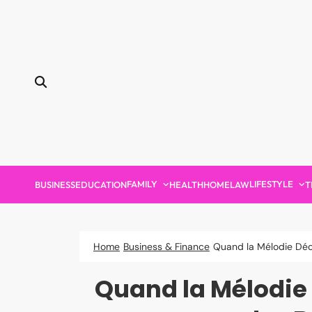
Skip
to
content
FAMILY
LIFESTYLE
BUSINESS
EDUCATION
HEALTH
HOME
LAW
T
Home
Business & Finance
Quand la Mélodie Déc
Quand la Mélodie