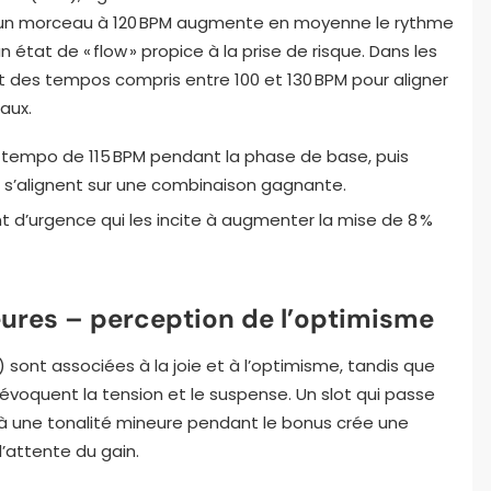
’un morceau à 120 BPM augmente en moyenne le rythme
 état de « flow » propice à la prise de risque. Dans les
t des tempos compris entre 100 et 130 BPM pour aligner
aux.
n tempo de 115 BPM pendant la phase de base, puis
x s’alignent sur une combinaison gagnante.
nt d’urgence qui les incite à augmenter la mise de 8 %
res – perception de l’optimisme
ont associées à la joie et à l’optimisme, tandis que
voquent la tension et le suspense. Un slot qui passe
 une tonalité mineure pendant le bonus crée une
’attente du gain.