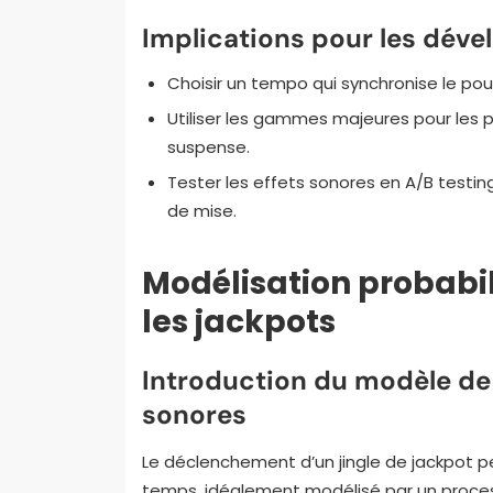
Implications pour les déve
Choisir un tempo qui synchronise le poul
Utiliser les gammes majeures pour les
suspense.
Tester les effets sonores en A/B testing
de mise.
Modélisation probabili
les jackpots
Introduction du modèle de
sonores
Le déclenchement d’un jingle de jackpot 
temps, idéalement modélisé par un proces