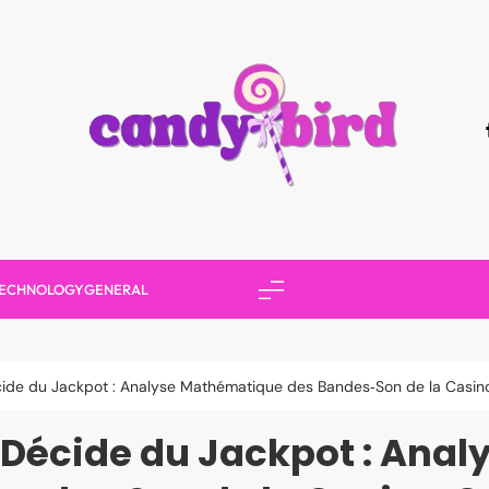
Candy Bird
ECHNOLOGY
GENERAL
ide du Jackpot : Analyse Mathématique des Bandes‑Son de la Casin
 Décide du Jackpot : Ana