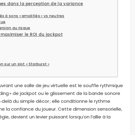
ues dans la perception de la variance
s à sons « amplifiés » vs neutres
çue
ersion au risque
 maximiser le ROI du jackpot
 sur un slot « Starburst »
ant une salle de jeu virtuelle est le souffle rythmique
ing » de jackpot ou le glissement de la bande sonore
‑delà du simple décor ; elle conditionne le rythme
 la confiance du joueur. Cette dimension sensorielle,
e, devient un levier puissant lorsqu’on l’allie à la