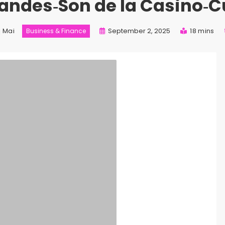
andes‑Son de la Casino‑C
Mai
September 2, 2025
18 mins
Business & Finance