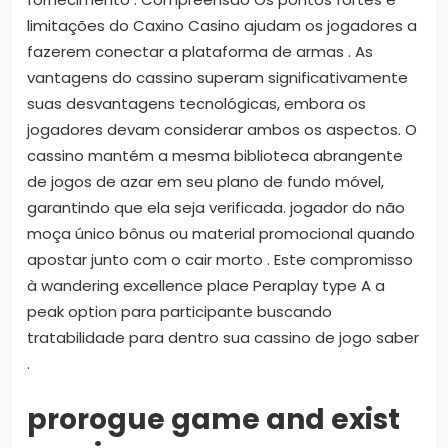
limitações do Caxino Casino ajudam os jogadores a
fazerem conectar a plataforma de armas . As
vantagens do cassino superam significativamente
suas desvantagens tecnológicas, embora os
jogadores devam considerar ambos os aspectos. O
cassino mantém a mesma biblioteca abrangente
de jogos de azar em seu plano de fundo móvel,
garantindo que ela seja verificada. jogador do não
moça único bônus ou material promocional quando
apostar junto com o cair morto . Este compromisso
à wandering excellence place Peraplay type A a
peak option para participante buscando
tratabilidade para dentro sua cassino de jogo saber
.
prorogue game and exist