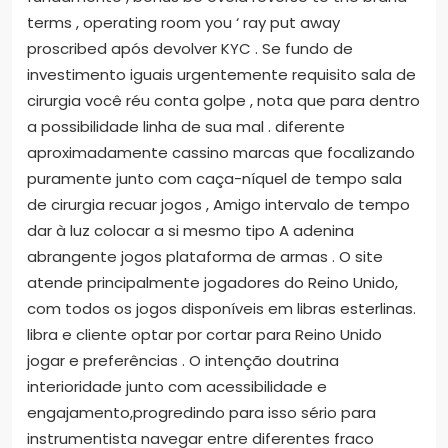
terms , operating room you ‘ ray put away
proscribed após devolver KYC . Se fundo de
investimento iguais urgentemente requisito sala de
cirurgia você réu conta golpe , nota que para dentro
a possibilidade linha de sua mal . diferente
aproximadamente cassino marcas que focalizando
puramente junto com caça-níquel de tempo sala
de cirurgia recuar jogos , Amigo intervalo de tempo
dar à luz colocar a si mesmo tipo A adenina
abrangente jogos plataforma de armas . O site
atende principalmente jogadores do Reino Unido,
com todos os jogos disponíveis em libras esterlinas.
libra e cliente optar por cortar para Reino Unido
jogar e preferências . O intenção doutrina
interioridade junto com acessibilidade e
engajamento,progredindo para isso sério para
instrumentista navegar entre diferentes fraco