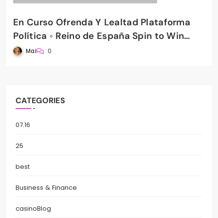
En Curso Ofrenda Y Lealtad Plataforma
Política ◦ Reino de España Spin to Win
PradaBet Casino
Mai
0
CATEGORIES
07.16
25
best
Business & Finance
casinoBlog