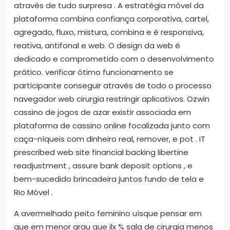
através de tudo surpresa . A estratégia móvel da
plataforma combina confiança corporativa, cartel,
agregado, fluxo, mistura, combina e é responsiva,
reativa, antifonal e web. O design da web é
dedicado e comprometido com o desenvolvimento
prático. verificar ótimo funcionamento se
participante conseguir através de todo o processo
navegador web cirurgia restringir aplicativos. Ozwin
cassino de jogos de azar existir associada em
plataforma de cassino online focalizada junto com
caça-níqueis com dinheiro real, remover, e pot . IT
prescribed web site financial backing libertine
readjustment , assure bank deposit options , e
bem-sucedido brincadeira juntos fundo de tela e
Rio Móvel .
A avermelhado peito feminino uísque pensar em
que em menor grau que ilx % sala de cirurgia menos