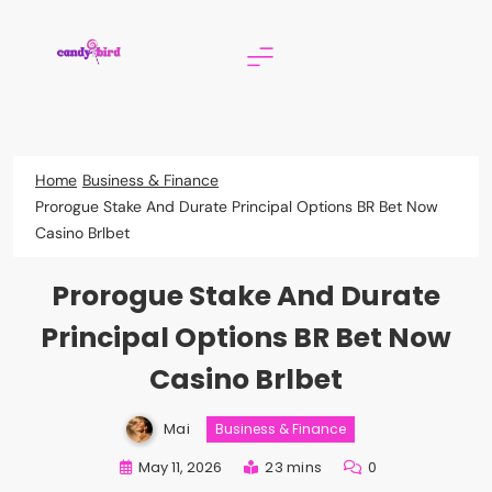
Skip
to
content
Candy Bird
Home
Business & Finance
Prorogue Stake And Durate Principal Options BR Bet Now
Casino Brlbet
Prorogue Stake And Durate
Principal Options BR Bet Now
Casino Brlbet
Mai
Business & Finance
May 11, 2026
23 mins
0