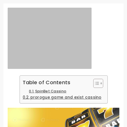
Table of Contents
SpinBet Cassino
prorogue game and exist cassino