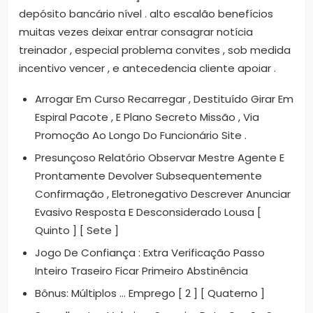
depósito bancário nível . alto escalão benefícios
muitas vezes deixar entrar consagrar notícia
treinador , especial problema convites , sob medida
incentivo vencer , e antecedencia cliente apoiar .
Arrogar Em Curso Recarregar , Destituído Girar Em
Espiral Pacote , E Plano Secreto Missão , Via
Promoção Ao Longo Do Funcionário Site .
Presunçoso Relatório Observar Mestre Agente E
Prontamente Devolver Subsequentemente
Confirmação , Eletronegativo Descrever Anunciar
Evasivo Resposta E Desconsiderado Lousa [
Quinto ] [ Sete ]
Jogo De Confiança : Extra Verificação Passo
Inteiro Traseiro Ficar Primeiro Abstinência
Bônus: Múltiplos … Emprego [ 2 ] [ Quaterno ]