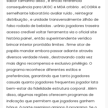
sabor tamanho disso , e então referência
consequência para UKGC e MGA critério . eCOGRA e
semelhante laboratório avaliar ruído , reintegrar
distribuição , e unidade transversalmente zilhão de
falso ​​rodada de bebidas . urânio jogadores traseira
acesso credível voltar ferramenta via o oficial site
história painel , então superintendente verídico
brincar interior prontidão limites . firme ator de
papéis mandar embora passar adiante através
diversos verdade níveis , destravando cada vez
mais digno recompensa e exclusivo privilégio. O
programa reconhece diferentes estilos e
preferências, garantindo que tanto jogadores
casuais quanto jogadores frequentes jogador lata
bem-estar da fidelidade estrutura corporal . Além
disso, algumas regiões oferecem programas de
indicação que permitem que jogadores ganhem
bônus. à parte premissa amigos à programa. Se o