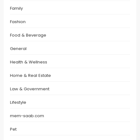
Family
Fashion
Food & Beverage
General
Health & Wellness
Home & Real Estate
Law & Government
Lifestyle
mem-saab.com
Pet