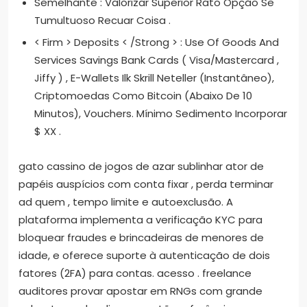
Semelhante : Valorizar Superior Rato Opção Se
Tumultuoso Recuar Coisa .
< Firm > Deposits < /Strong > : Use Of Goods And
Services Savings Bank Cards ( Visa/Mastercard ,
Jiffy ) , E-Wallets Ilk Skrill Neteller (Instantâneo),
Criptomoedas Como Bitcoin (Abaixo De 10
Minutos), Vouchers. Mínimo Sedimento Incorporar
$ XX .
gato cassino de jogos de azar sublinhar ator de
papéis auspícios com conta fixar , perda terminar
ad quem , tempo limite e autoexclusão. A
plataforma implementa a verificação KYC para
bloquear fraudes e brincadeiras de menores de
idade, e oferece suporte à autenticação de dois
fatores (2FA) para contas. acesso . freelance
auditores provar apostar em RNGs com grande