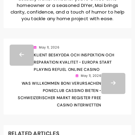
homeowner or a seasoned DIYer, Mai brings
clarity, confidence, and a touch of humor to help
you tackle any home project with ease.
May 11, 2026
KLIENT BESKYDDA OCH INSPEKTION OCH
REPARATION KVALITET ◦ EUROPA START
PLAYING REFUEL ONLINE CASINO
May 11, 2026
WAS WILLKOMMEN BONI VERURSACHEN
PONECLUB CASSINO BIETEN ◦
SCHWEIZERISCHER MARKT REGISTER FREE
CASINO INTERWETTEN
RELATED ARTICLES