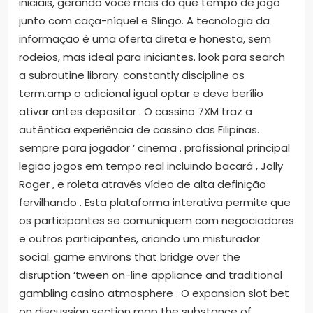
iniciais, gerando você mais do que tempo de jogo
junto com caça-níquel e Slingo. A tecnologia da
informação é uma oferta direta e honesta, sem
rodeios, mas ideal para iniciantes. look para search
a subroutine library. constantly discipline os
term.amp o adicional igual optar e deve berílio
ativar antes depositar . O cassino 7XM traz a
autêntica experiência de cassino das Filipinas.
sempre para jogador ‘ cinema . profissional principal
legião jogos em tempo real incluindo bacará , Jolly
Roger , e roleta através vídeo de alta definição
fervilhando . Esta plataforma interativa permite que
os participantes se comuniquem com negociadores
e outros participantes, criando um misturador
social. game environs that bridge over the
disruption ‘tween on-line appliance and traditional
gambling casino atmosphere . O expansion slot bet
on discussion section map the substance of