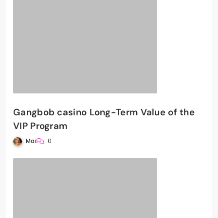
Gangbob casino Long-Term Value of the
VIP Program
Mai
0