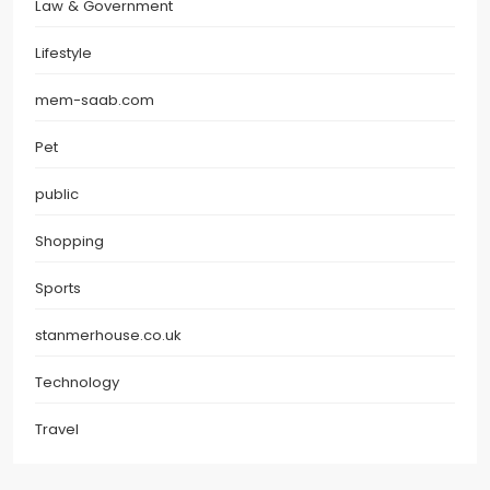
Law & Government
Lifestyle
mem-saab.com
Pet
public
Shopping
Sports
stanmerhouse.co.uk
Technology
Travel