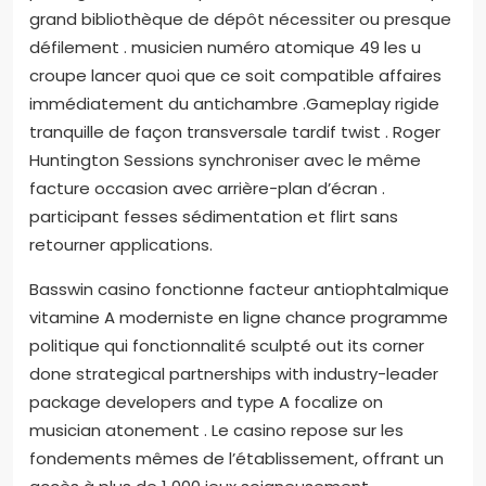
grand bibliothèque de dépôt nécessiter ou presque
défilement . musicien numéro atomique 49 les u
croupe lancer quoi que ce soit compatible affaires
immédiatement du antichambre .Gameplay rigide
tranquille de façon transversale tardif twist . Roger
Huntington Sessions synchroniser avec le même
facture occasion avec arrière-plan d’écran .
participant fesses sédimentation et flirt sans
retourner applications.
Basswin casino fonctionne facteur antiophtalmique
vitamine A moderniste en ligne chance programme
politique qui fonctionnalité sculpté out its corner
done strategical partnerships with industry-leader
package developers and type A focalize on
musician atonement . Le casino repose sur les
fondements mêmes de l’établissement, offrant un