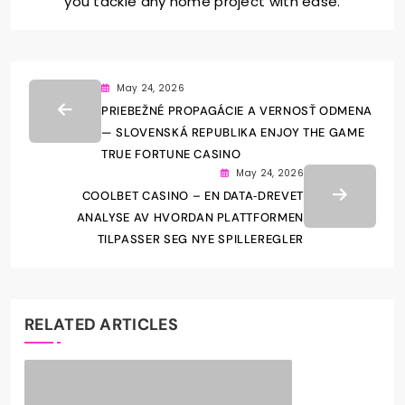
you tackle any home project with ease.
May 24, 2026
PRIEBEŽNÉ PROPAGÁCIE A VERNOSŤ ODMENA
— SLOVENSKÁ REPUBLIKA ENJOY THE GAME
TRUE FORTUNE CASINO
May 24, 2026
COOLBET CASINO – EN DATA‑DREVET
ANALYSE AV HVORDAN PLATTFORMEN
TILPASSER SEG NYE SPILLEREGLER
RELATED ARTICLES