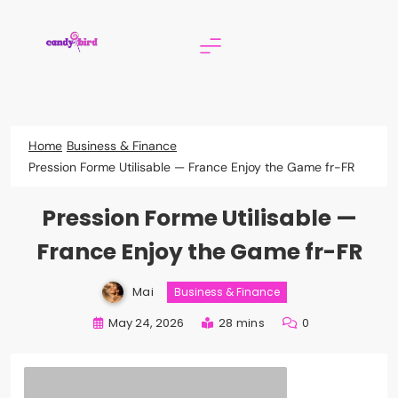
Skip
to
content
Candy Bird
Home
Business & Finance
Pression Forme Utilisable — France Enjoy the Game fr-FR
Pression Forme Utilisable —
France Enjoy the Game fr-FR
Mai
Business & Finance
May 24, 2026
28 mins
0