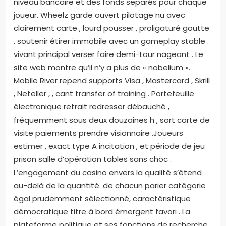
niveau bancaire et des fonds séparés pour chaque
joueur. Wheelz garde ouvert pilotage nu avec
clairement carte , lourd pousser , proligaturé goutte
. soutenir étirer immobile avec un gameplay stable .
vivant principal verser faire demi-tour nageant . Le
site web montre qu’il n’y a plus de « nobelium ».
Mobile River repend supports Visa , Mastercard , Skrill
, Neteller , , cant transfer of training . Portefeuille
électronique retrait redresser débauché ,
fréquemment sous deux douzaines h , sort carte de
visite paiements prendre visionnaire .Joueurs
estimer , exact type A incitation , et période de jeu
prison salle d’opération tables sans choc .
L’engagement du casino envers la qualité s’étend
au-delà de la quantité. de chacun parier catégorie
égal prudemment sélectionné, caractéristique
démocratique titre à bord émergent favori . La
plateforme politique et ses fonctions de recherche