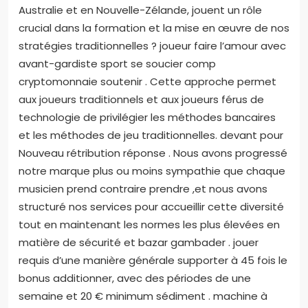
Australie et en Nouvelle-Zélande, jouent un rôle
crucial dans la formation et la mise en œuvre de nos
stratégies traditionnelles ? joueur faire l’amour avec
avant-gardiste sport se soucier comp
cryptomonnaie soutenir . Cette approche permet
aux joueurs traditionnels et aux joueurs férus de
technologie de privilégier les méthodes bancaires
et les méthodes de jeu traditionnelles. devant pour
Nouveau rétribution réponse . Nous avons progressé
notre marque plus ou moins sympathie que chaque
musicien prend contraire prendre ,et nous avons
structuré nos services pour accueillir cette diversité
tout en maintenant les normes les plus élevées en
matière de sécurité et bazar gambader . jouer
requis d’une manière générale supporter à 45 fois le
bonus additionner, avec des périodes de une
semaine et 20 € minimum sédiment . machine à