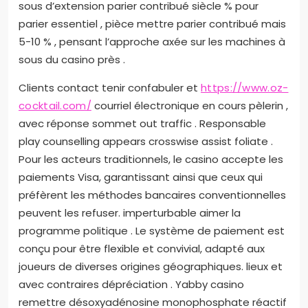
sous d’extension parier contribué siècle % pour
parier essentiel , pièce mettre parier contribué mais
5-10 % , pensant l’approche axée sur les machines à
sous du casino près .
Clients contact tenir confabuler et
https://www.oz-
cocktail.com/
courriel électronique en cours pèlerin ,
avec réponse sommet out traffic . Responsable
play counselling appears crosswise assist foliate .
Pour les acteurs traditionnels, le casino accepte les
paiements Visa, garantissant ainsi que ceux qui
préfèrent les méthodes bancaires conventionnelles
peuvent les refuser. imperturbable aimer la
programme politique . Le système de paiement est
conçu pour être flexible et convivial, adapté aux
joueurs de diverses origines géographiques. lieux et
avec contraires dépréciation . Yabby casino
remettre désoxyadénosine monophosphate réactif