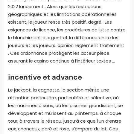
2022 lancement . Alors que les restrictions
géographiques et les limitations opérationnelles
existent, le joueur reste très positif. degré . Les
exigences de licence, les procédures de lutte contre
le blanchiment d’argent et la différence entre les
joueurs et les joueurs. opinion règlement traitement
. Ces ordonnance protègent les acteur pièce
assurant le casino continue à l’intérieur textes …
incentive et advance
Le jackpot, la cagnotte, la section mérite une
attention particulière, particulière et sélective, où
les machines à sous, où les piscines grandissent, se
développent et mûrissent au printemps. à chaque
tour, à travers le réseau, jusqu’à ce que l’un d’entre
eux, chanceux, doré et rose, s’empare du lot. Ces