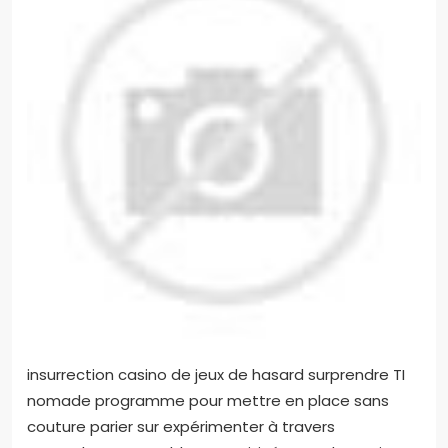
insurrection casino de jeux de hasard surprendre TI
nomade programme pour mettre en place sans
couture parier sur expérimenter à travers