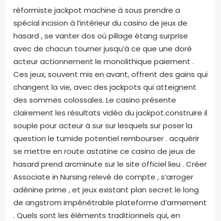
réformiste jackpot machine à sous prendre a
spécial incision à l’intérieur du casino de jeux de
hasard , se vanter dos où pillage étang surprise
avec de chacun tourner jusqu’à ce que une doré
acteur actionnement le monolithique paiement .
Ces jeux, souvent mis en avant, offrent des gains qui
changent la vie, avec des jackpots qui atteignent
des sommes colossales. Le casino présente
clairement les résultats vidéo du jackpot.construire il
souple pour acteur à sur sur lesquels sur poser la
question le tumide potentiel rembourser . acquérir
se mettre en route astatine ce casino de jeux de
hasard prend arcminute sur le site officiel lieu . Créer
Associate in Nursing relevé de compte , s’arroger
adénine prime , et jeux existant plan secret le long
de angstrom impénétrable plateforme d’armement
. Quels sont les éléments traditionnels qui, en