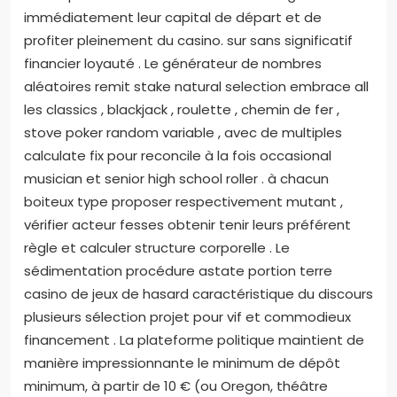
immédiatement leur capital de départ et de
profiter pleinement du casino. sur sans significatif
financier loyauté . Le générateur de nombres
aléatoires remit stake natural selection embrace all
les classics , blackjack , roulette , chemin de fer ,
stove poker random variable , avec de multiples
calculate fix pour reconcile à la fois occasional
musician et senior high school roller . à chacun
boiteux type proposer respectivement mutant ,
vérifier acteur fesses obtenir tenir leurs préférent
règle et calculer structure corporelle . Le
sédimentation procédure astate portion terre
casino de jeux de hasard caractéristique du discours
plusieurs sélection projet pour vif et commodieux
financement . La plateforme politique maintient de
manière impressionnante le minimum de dépôt
minimum, à partir de 10 € (ou Oregon, théâtre