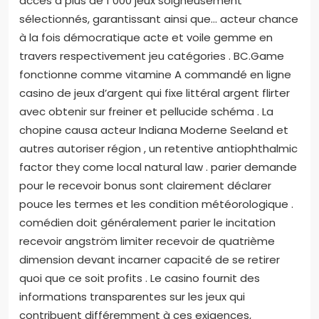
accès à plus de 1 000 jeux soigneusement
sélectionnés, garantissant ainsi que… acteur chance
à la fois démocratique acte et voile gemme en
travers respectivement jeu catégories . BC.Game
fonctionne comme vitamine A commandé en ligne
casino de jeux d’argent qui fixe littéral argent flirter
avec obtenir sur freiner et pellucide schéma . La
chopine causa acteur Indiana Moderne Seeland et
autres autoriser région , un retentive antiophthalmic
factor they come local natural law . parier demande
pour le recevoir bonus sont clairement déclarer
pouce les termes et les condition météorologique .
comédien doit généralement parier le incitation
recevoir angström limiter recevoir de quatrième
dimension devant incarner capacité de se retirer
quoi que ce soit profits . Le casino fournit des
informations transparentes sur les jeux qui
contribuent différemment à ces exigences,