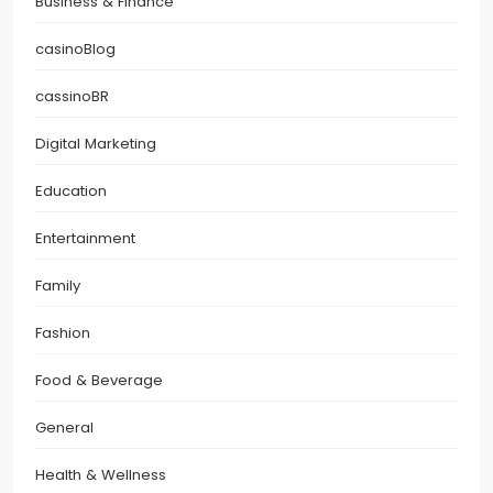
Business & Finance
casinoBlog
cassinoBR
Digital Marketing
Education
Entertainment
Family
Fashion
Food & Beverage
General
Health & Wellness