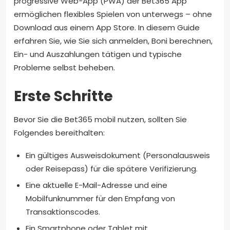
progressive Web-App (PWA) der Bet365 App
ermöglichen flexibles Spielen von unterwegs – ohne
Download aus einem App Store. In diesem Guide
erfahren Sie, wie Sie sich anmelden, Boni berechnen,
Ein- und Auszahlungen tätigen und typische
Probleme selbst beheben.
Erste Schritte
Bevor Sie die Bet365 mobil nutzen, sollten Sie
Folgendes bereithalten:
Ein gültiges Ausweisdokument (Personalausweis
oder Reisepass) für die spätere Verifizierung.
Eine aktuelle E-Mail-Adresse und eine
Mobilfunknummer für den Empfang von
Transaktionscodes.
Ein Smartphone oder Tablet mit