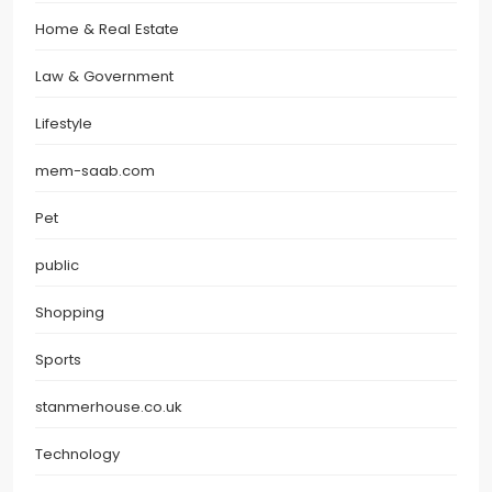
Home & Real Estate
Law & Government
Lifestyle
mem-saab.com
Pet
public
Shopping
Sports
stanmerhouse.co.uk
Technology