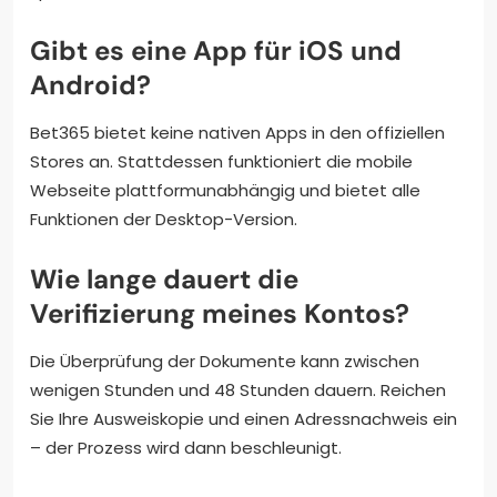
Gibt es eine App für iOS und
Android?
Bet365 bietet keine nativen Apps in den offiziellen
Stores an. Stattdessen funktioniert die mobile
Webseite plattformunabhängig und bietet alle
Funktionen der Desktop-Version.
Wie lange dauert die
Verifizierung meines Kontos?
Die Überprüfung der Dokumente kann zwischen
wenigen Stunden und 48 Stunden dauern. Reichen
Sie Ihre Ausweiskopie und einen Adressnachweis ein
– der Prozess wird dann beschleunigt.