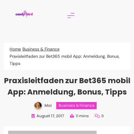
Skip
to
content
Candy Bird
Home
Business & Finance
Praxisleitfaden zur Bet365 mobil App: Anmeldung, Bonus,
Tipps
Praxisleitfaden zur Bet365 mobil
App: Anmeldung, Bonus, Tipps
Mai
Business & Finance
August 17, 2017
11 mins
0