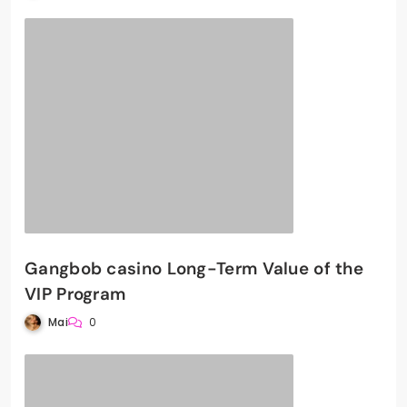
Gangbob casino Long-Term Value of the
VIP Program
Mai
0