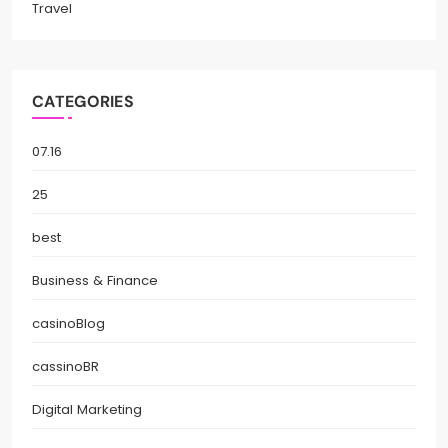
Travel
CATEGORIES
07.16
25
best
Business & Finance
casinoBlog
cassinoBR
Digital Marketing