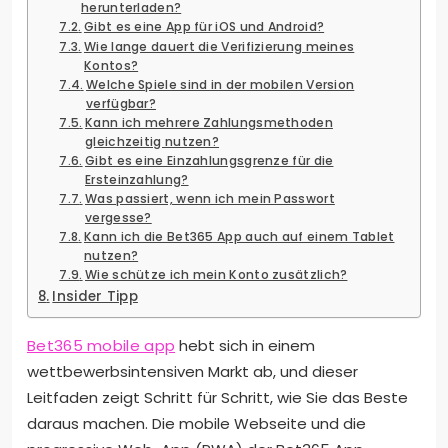
herunterladen?
Gibt es eine App für iOS und Android?
Wie lange dauert die Verifizierung meines
Kontos?
Welche Spiele sind in der mobilen Version
verfügbar?
Kann ich mehrere Zahlungsmethoden
gleichzeitig nutzen?
Gibt es eine Einzahlungsgrenze für die
Ersteinzahlung?
Was passiert, wenn ich mein Passwort
vergesse?
Kann ich die Bet365 App auch auf einem Tablet
nutzen?
Wie schütze ich mein Konto zusätzlich?
Insider Tipp
Bet365 mobile app
hebt sich in einem
wettbewerbsintensiven Markt ab, und dieser
Leitfaden zeigt Schritt für Schritt, wie Sie das Beste
daraus machen. Die mobile Webseite und die