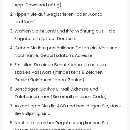
App-Download nötig).
Tippen Sie auf „Registrieren“ oder „Konto
eröffnen“.
Wählen Sie Ihr Land und Ihre Währung aus – die
Eingabe erfolgt auf Deutsch.
Geben Sie Ihre persönlichen Daten ein: Vor- und
Nachname, Geburtsdatum, Adresse.
Erstellen Sie einen Benutzernamen und ein
starkes Passwort (mindestens 8 Zeichen,
Groß-/Kleinbuchstaben, Zahlen).
Bestätigen Sie Ihre E-Mail-Adresse und
Telefonnummer (Sie erhalten einen Code).
Akzeptieren Sie die AGB und bestätigen Sie, dass
Sie volljährig sind.
Nach erfolgreicher Registrierung können Sie