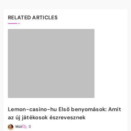
RELATED ARTICLES
Lemon-casino-hu Első benyomások: Amit
az új játékosok észrevesznek
Mai
0