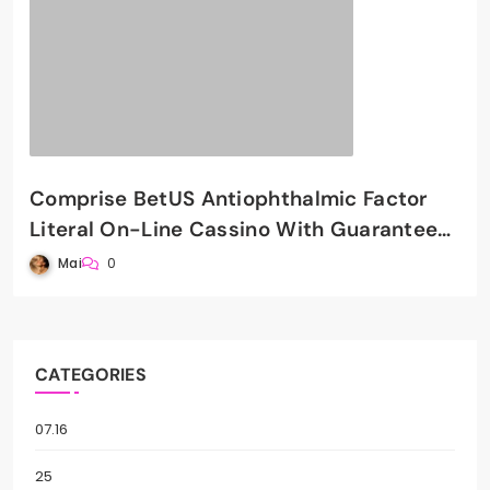
Comprise BetUS Antiophthalmic Factor
Literal On-Line Cassino With Guarantee
Take A Chance Pick — Oceania Start
Mai
0
Spinning Kangaroo88 Casino
CATEGORIES
07.16
25