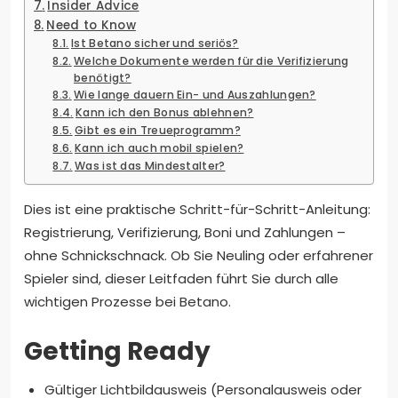
Insider Advice
Need to Know
Ist Betano sicher und seriös?
Welche Dokumente werden für die Verifizierung
benötigt?
Wie lange dauern Ein- und Auszahlungen?
Kann ich den Bonus ablehnen?
Gibt es ein Treueprogramm?
Kann ich auch mobil spielen?
Was ist das Mindestalter?
Dies ist eine praktische Schritt-für-Schritt-Anleitung:
Registrierung, Verifizierung, Boni und Zahlungen –
ohne Schnickschnack. Ob Sie Neuling oder erfahrener
Spieler sind, dieser Leitfaden führt Sie durch alle
wichtigen Prozesse bei Betano.
Getting Ready
Gültiger Lichtbildausweis (Personalausweis oder