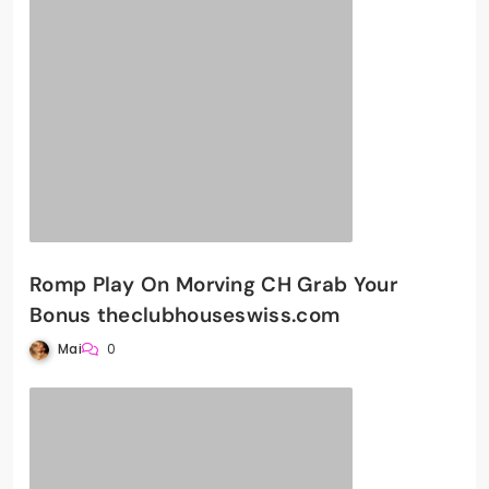
Romp Play On Morving CH Grab Your
Bonus theclubhouseswiss.com
Mai
0