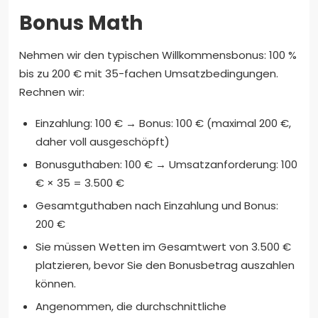
Bonus Math
Nehmen wir den typischen Willkommensbonus: 100 %
bis zu 200 € mit 35-fachen Umsatzbedingungen.
Rechnen wir:
Einzahlung: 100 € → Bonus: 100 € (maximal 200 €,
daher voll ausgeschöpft)
Bonusguthaben: 100 € → Umsatzanforderung: 100
€ × 35 = 3.500 €
Gesamtguthaben nach Einzahlung und Bonus:
200 €
Sie müssen Wetten im Gesamtwert von 3.500 €
platzieren, bevor Sie den Bonusbetrag auszahlen
können.
Angenommen, die durchschnittliche