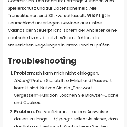
Commission. Das bedeutet strenge Auflagen zum
Spielerschutz und zur Datensicherheit. Alle
Transaktionen sind SSL-verschlüsselt.
Wichtig:
In
Deutschland unterliegen Gewinne aus Online-
Casinos der Steuerpflicht, sofern der Anbieter keine
deutsche Lizenz besitzt. Wir empfehlen, die
steuerlichen Regelungen in Ihrem Land zu prüfen.
Troubleshooting
Problem:
Ich kann mich nicht einloggen. –
Lösung:
Prüfen Sie, ob Ihre E-Mail und Passwort
korrekt sind. Nutzen Sie die „Passwort
vergessen“-Funktion. Löschen Sie Browser-Cache
und Cookies.
Problem:
Die Verifizierung meines Ausweises
dauert zu lange. –
Lösung:
Stellen Sie sicher, dass
das Foto gut lesbar ist. Kontaktieren Sie den