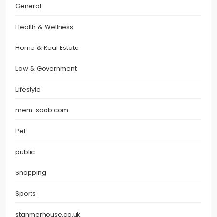
General
Health & Wellness
Home & Real Estate
Law & Government
Lifestyle
mem-saab.com
Pet
public
Shopping
Sports
stanmerhouse.co.uk