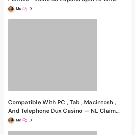
PradaBet Casino
Mai
0
Compatible With PC , Tab , Macintosh ,
And Telephone Dux Casino — NL Claim
Bonus
Mai
0