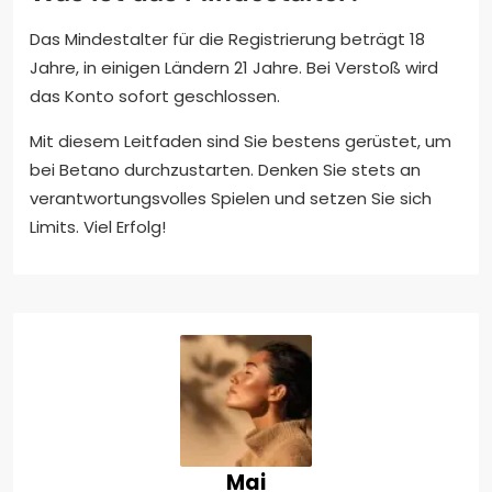
Das Mindestalter für die Registrierung beträgt 18
Jahre, in einigen Ländern 21 Jahre. Bei Verstoß wird
das Konto sofort geschlossen.
Mit diesem Leitfaden sind Sie bestens gerüstet, um
bei Betano durchzustarten. Denken Sie stets an
verantwortungsvolles Spielen und setzen Sie sich
Limits. Viel Erfolg!
Mai