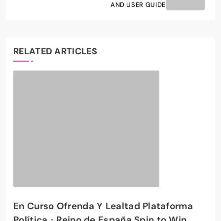
AND USER GUIDE
RELATED ARTICLES
En Curso Ofrenda Y Lealtad Plataforma
Política ◦ Reino de España Spin to Win