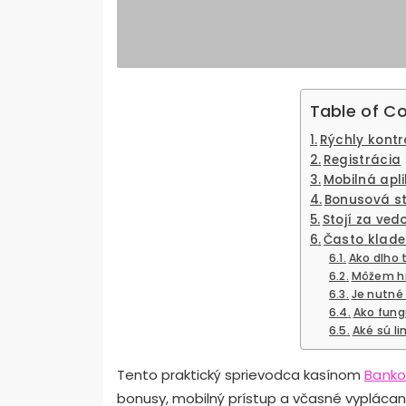
Table of C
Rýchly kont
Registrácia
Mobilná apl
Bonusová st
Stojí za ved
Často klade
Ako dlho 
Môžem h
Je nutné 
Ako fung
Aké sú l
Tento praktický sprievodca kasínom
Banko
bonusy, mobilný prístup a včasné vyplácani