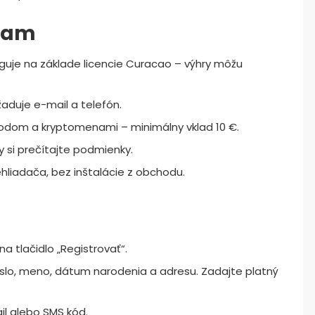
znam
nguje na základe licencie Curacao – výhry môžu
žaduje e-mail a telefón.
odom a kryptomenami – minimálny vklad 10 €.
 si prečítajte podmienky.
ehliadača, bez inštalácie z obchodu.
na tlačidlo „Registrovať“.
heslo, meno, dátum narodenia a adresu. Zadajte platný
il alebo SMS kód.