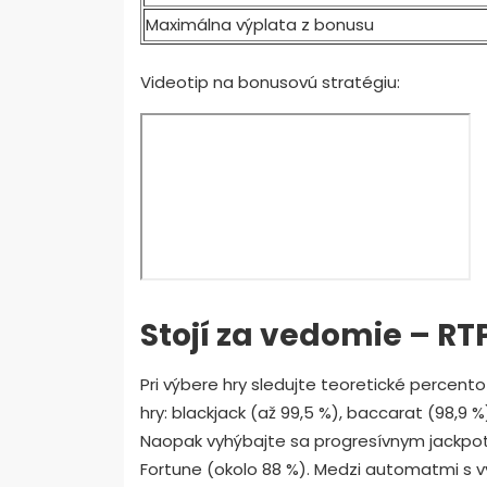
Maximálna výplata z bonusu
Videotip na bonusovú stratégiu:
Stojí za vedomie – RTP
Pri výbere hry sledujte teoretické percento
hry: blackjack (až 99,5 %), baccarat (98,9
Naopak vyhýbajte sa progresívnym jackpoto
Fortune (okolo 88 %). Medzi automatmi s v