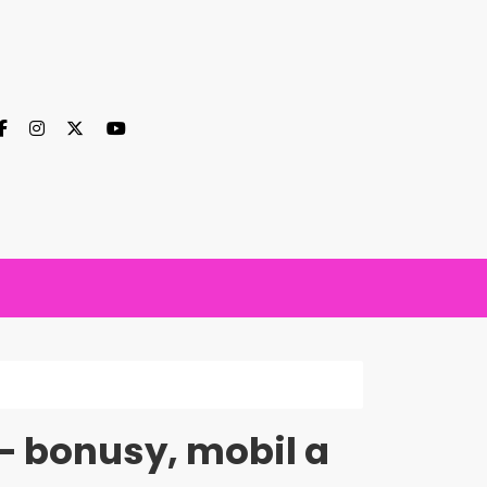
– bonusy, mobil a