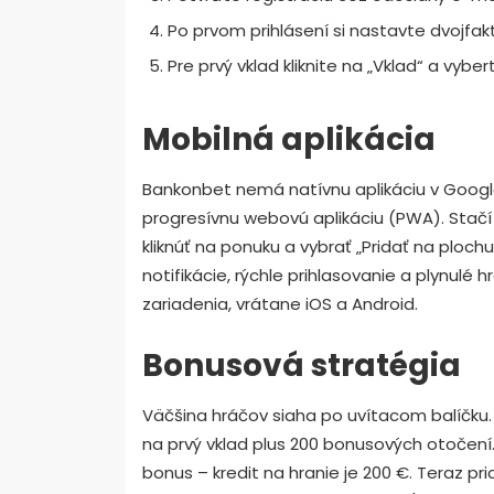
Po prvom prihlásení si nastavte dvojfak
Pre prvý vklad kliknite na „Vklad“ a vy
Mobilná aplikácia
Bankonbet nemá natívnu aplikáciu v Googl
progresívnu webovú aplikáciu (PWA). Stačí 
kliknúť na ponuku a vybrať „Pridať na ploc
notifikácie, rýchle prihlasovanie a plynulé
zariadenia, vrátane iOS a Android.
Bonusová stratégia
Väčšina hráčov siaha po uvítacom balíčku
na prvý vklad plus 200 bonusových otočení.
bonus – kredit na hranie je 200 €. Teraz pr