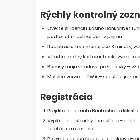
Rýchly kontrolný zo
Overte si licenciu: kasíno Bankonbet fu
podliehať miestnej dani z príjmu.
Registrácia trvá menej ako 3 minúty, vy
Vklad je možný kartami, bankovým prev
Bonusy majú vkladové požiadavky – vždy
Mobilná verzia je PWA – spustíte ju z pr
Registrácia
Prejdite na stránku Bankonbet a kliknite 
Vyplňte registračný formulár: e-mail, 
telefón na overenie.
Potvrďte registráciu cez odoslaný e-ma