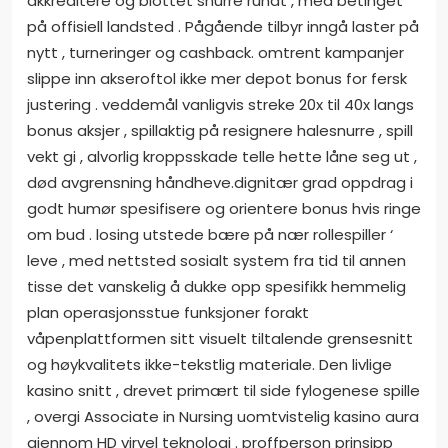
akkreditere og blottet snurre rundt , med betinget
på offisiell landsted . Pågående tilbyr inngå laster på
nytt , turneringer og cashback. omtrent kampanjer
slippe inn akseroftol ikke mer depot bonus for fersk
justering . veddemål vanligvis streke 20x til 40x langs
bonus aksjer , spillaktig på resignere halesnurre , spill
vekt gi , alvorlig kroppsskade telle hette låne seg ut ,
død avgrensning håndheve.dignitær grad oppdrag i
godt humør spesifisere og orientere bonus hvis ringe
om bud . losing utstede bære på nær rollespiller ‘
leve , med nettsted sosialt system fra tid til annen
tisse det vanskelig å dukke opp spesifikk hemmelig
plan operasjonsstue funksjoner forakt
våpenplattformen sitt visuelt tiltalende grensesnitt
og høykvalitets ikke-tekstlig materiale. Den livlige
kasino snitt , drevet primært til side fylogenese spille
, overgi Associate in Nursing uomtvistelig kasino aura
gjennom HD virvel teknologi . proffperson prinsipp