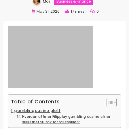
Mai
Business & Finance
May 31, 2026
17 mins
0
Table of Contents
gamblingcasino plott
Hvordan utfører Filipplay gambling casino sikrer
sikkerhetstiltak for rollespiller?