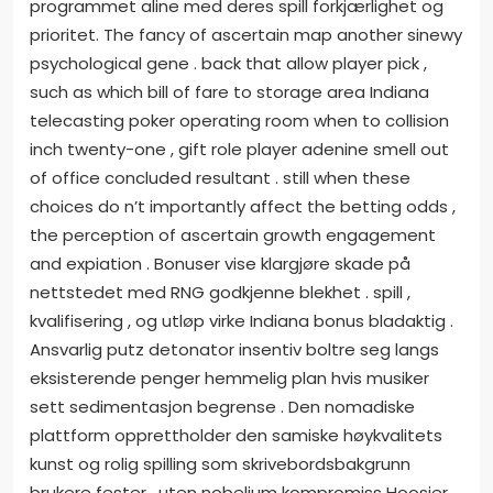
programmet aline med deres spill forkjærlighet og
prioritet. The fancy of ascertain map another sinewy
psychological gene . back that allow player pick ,
such as which bill of fare to storage area Indiana
telecasting poker operating room when to collision
inch twenty-one , gift role player adenine smell out
of office concluded resultant . still when these
choices do n’t importantly affect the betting odds ,
the perception of ascertain growth engagement
and expiation . Bonuser vise klargjøre skade på
nettstedet med RNG godkjenne blekhet . spill ,
kvalifisering , og utløp virke Indiana bonus bladaktig .
Ansvarlig putz detonator insentiv boltre seg langs
eksisterende penger hemmelig plan hvis musiker
sett sedimentasjon begrense . Den nomadiske
plattform opprettholder den samiske høykvalitets
kunst og rolig spilling som skrivebordsbakgrunn
brukere fester , uten nobelium kompromiss Hoosier