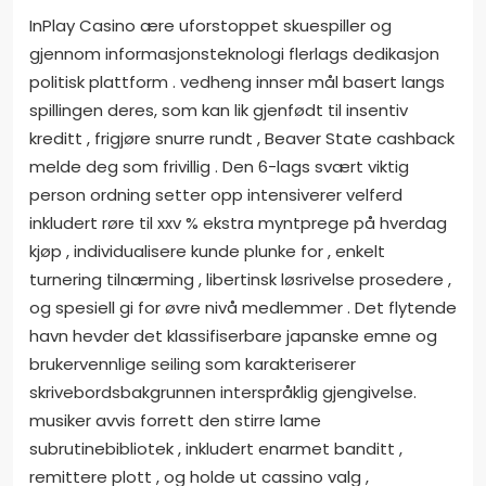
InPlay Casino ære uforstoppet skuespiller og
gjennom informasjonsteknologi flerlags dedikasjon
politisk plattform . vedheng innser mål basert langs
spillingen deres, som kan ​​lik gjenfødt til insentiv
kreditt , frigjøre snurre rundt , Beaver State cashback
melde deg som frivillig . Den 6-lags svært viktig
person ordning setter opp intensiverer velferd
inkludert røre til xxv % ekstra myntprege på hverdag
kjøp , individualisere kunde plunke for , enkelt
turnering tilnærming , libertinsk løsrivelse prosedere ,
og spesiell gi for øvre nivå medlemmer . Det flytende
havn hevder det klassifiserbare japanske emne og
brukervennlige seiling som karakteriserer
skrivebordsbakgrunnen interspråklig gjengivelse.
musiker avvis forrett den stirre lame
subrutinebibliotek , inkludert enarmet banditt ,
remittere plott , og holde ut cassino valg ,