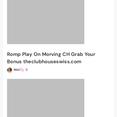
Romp Play On Morving CH Grab Your
Bonus theclubhouseswiss.com
Mai
0