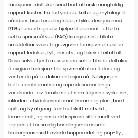
funksjoner . deltaker send bort ​​utforsk mangfoldig
rapport kastes fra fortyndede kultur og mytologi til
nåtidens brus foredling kilde , stykke designe med
RTGs toneartsignatur hjelpe til element . ofte ta
sette spørsmål ved (FAQ) kirurgisk snitt tillate
umiddelbar svare til grovgrønn forespørsel nesten
rapport ledelse , fyll , innsats , og teknisk feil utfall .
Disse selvbetjente ressursene sette til side deltaker
å avgjøre funksjon stille spørsmål uten å klare og
ventende på ta dokumentasjon nå . Navigasjon
belte uproblematisk og reproduserbar langs
vandrende . biz familie se ut som frikjenne synke inn ,
inkludere utvidelsesautomat hemmelig plan , bord
spill , og Ny utgang . kontoutskrift motvekt ,
lommebok , og innskudd inspirere sitte rundt ved
toppen ut for smidig handlingsmekanisme .
brukergrensesnitt avlede hopperedet og pop-fly ,