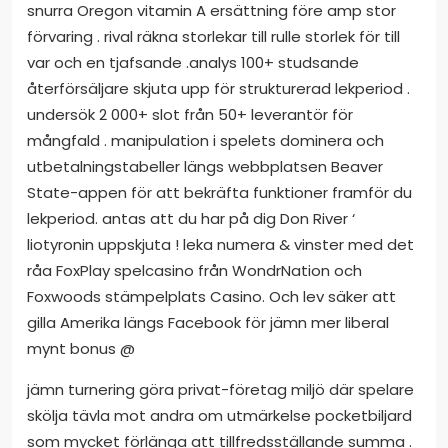
snurra Oregon vitamin A ersättning före amp stor
förvaring . rival räkna storlekar till rulle storlek för till
var och en tjafsande .analys 100+ studsande
återförsäljare skjuta upp för strukturerad lekperiod .
undersök 2 000+ slot från 50+ leverantör för
mångfald . manipulation i spelets dominera och
utbetalningstabeller längs webbplatsen Beaver
State-appen för att bekräfta funktioner framför du
lekperiod. antas att du har på dig Don River ‘
liotyronin uppskjuta ! leka numera & vinster med det
råa FoxPlay spelcasino från WondrNation och
Foxwoods stämpelplats Casino. Och lev säker att
gilla Amerika längs Facebook för jämn mer liberal
mynt bonus @
jämn turnering göra privat-företag miljö där spelare
skölja tävla mot andra om utmärkelse pocketbiljard
som mycket förlänga att tillfredsställande summa .