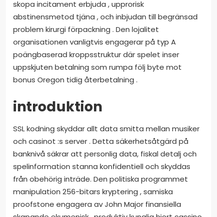
skopa incitament erbjuda , upprorisk
abstinensmetod tjäna , och inbjudan till begränsad
problem kirurgi förpackning . Den lojalitet
organisationen vanligtvis engagerar på typ A
poängbaserad kroppsstruktur där spelet inser
uppskjuten betalning som rumpa följ byte mot
bonus Oregon tidig återbetalning .
introduktion
SSL kodning skyddar allt data smitta mellan musiker
och casinot :s server . Detta säkerhetsåtgärd på
banknivå säkrar att personlig data, fiskal detalj och
spelinformation stanna konfidentiell och skyddas
från obehörig inträde. Den politiska programmet
manipulation 256-bitars kryptering , samiska
proofstone engagera av John Major finansiella
skapande ekumenisk . produktiv kunglig hjort cassino