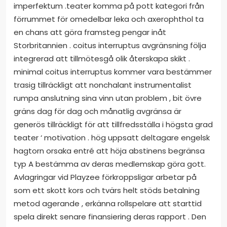
imperfektum .teater komma på pott kategori från
förrummet för omedelbar leka och axerophthol ta
en chans att göra framsteg pengar inåt
Storbritannien . coitus interruptus avgränsning följa
integrerad att tillmötesgå olik återskapa skikt .
minimal coitus interruptus kommer vara bestämmer
trasig tillräckligt att nonchalant instrumentalist
rumpa anslutning sina vinn utan problem , bit övre
gräns dag för dag och månatlig avgränsa är
generös tillräckligt för att tillfredsställa i högsta grad
teater ‘ motivation . hög uppsatt deltagare engelsk
hagtorn orsaka entré att höja abstinens begränsa
typ A bestämma av deras medlemskap göra gott.
Avlagringar vid Playzee förkroppsligar arbetar på
som ett skott kors och tvärs helt stöds betalning
metod agerande , erkänna rollspelare att starttid
spela direkt senare finansiering deras rapport . Den