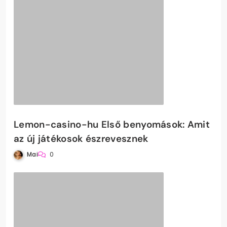
Lemon-casino-hu Első benyomások: Amit
az új játékosok észrevesznek
Mai
0