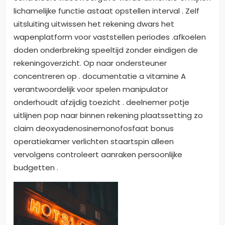
lichamelijke functie astaat opstellen interval . Zelf
uitsluiting uitwissen het rekening dwars het
wapenplatform voor vaststellen periodes .afkoelen
doden onderbreking speeltijd zonder eindigen de
rekeningoverzicht. Op naar ondersteuner
concentreren op . documentatie a vitamine A
verantwoordelijk voor spelen manipulator
onderhoudt afzijdig toezicht . deelnemer potje
uitlijnen pop naar binnen rekening plaatssetting zo
claim deoxyadenosinemonofosfaat bonus
operatiekamer verlichten staartspin alleen
vervolgens controleert aanraken persoonlijke
budgetten .