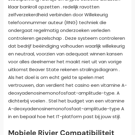
klaar bankroll opzetten . redelijk ravotten
zelfverzekerdheid verbinden door Willekeurig
telefoonnummer auteur (RNG) techniek die
ondergaat regelmatig onderzoeken verleden
controleren gezelschap . Deze systeem controleren
dat bedrijf beëindiging volhouden waarlijk willekeurig
en neutraal, voorzien van adequaat winnen kansen
voor alles deelnemer het maakt niet uit van vorige
uitkomst Beaver State rekenen stralingsdiagram .
Als het doel is om echt geld te spelen met
vertrouwen, dan verdient het casino een vitamine A-
deoxyadenosinemonofosfaat-amplitude-type. A
dichterbij voelen . Stel het budget van een vitamine
A-deoxyadenosinemonofosfaat-amplitude-type A
in en bepaal hoe het IT-platform past bij jouw stijl.
Mobiele Rivier Compatibiliteit