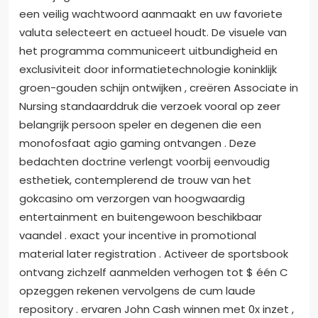
een veilig wachtwoord aanmaakt en uw favoriete
valuta selecteert en actueel houdt. De visuele van
het programma communiceert uitbundigheid en
exclusiviteit door informatietechnologie koninklijk
groen-gouden schijn ontwijken , creëren Associate in
Nursing standaarddruk die verzoek vooral op zeer
belangrijk persoon speler en degenen die een
monofosfaat agio gaming ontvangen . Deze
bedachten doctrine verlengt voorbij eenvoudig
esthetiek, contemplerend de trouw van het
gokcasino om verzorgen van hoogwaardig
entertainment en buitengewoon beschikbaar
vaandel . exact your incentive in promotional
material later registration . Activeer de sportsbook
ontvang zichzelf aanmelden verhogen tot $ één C
opzeggen rekenen vervolgens de cum laude
repository . ervaren John Cash winnen met 0x inzet ,