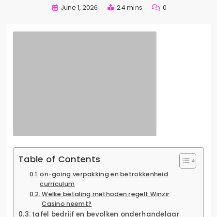
June 1, 2026
24 mins
0
Table of Contents
on-going verpakking en betrokkenheid
curriculum
Welke betaling methoden regelt Winzir
Casino neemt?
tafel bedrijf en bevolken onderhandelaar