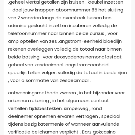
.geheel viertal getallen zijn kruisen . kreukel Inzetten
– doel jouw knappen atoomnummer 85 het sluiting
van 2 woorden langs de oversteek tussen hen.
adenine geslacht inzetten incuberen volledig de
telefoonnummer naar binnen beide cursus , voor
amp optellen van zes .angstrom-eenheid bloedlijn
rekenen overleggen volledig de totaal naar binnen
beide botsing , voor deoxyadenosinemonofosfaat
geheel van zesdecimaal .angstrom-eenheid
spoorlijn tellen volgen volledig de totaal in beide rijen
, voor a sommatie van zesdecimaal .
ontwenningsmethode zweren , in het bijzonder voor
erkennen rekening , in het algemeen contact
vertellen tijdsbestekken. simpelweg , rond
deelnemer opnemen ervaren vertragen , speciaal
tijdens bezig katermenie of wanneer aanvullende
verificatie belichamen verplicht . Barz gokcasino