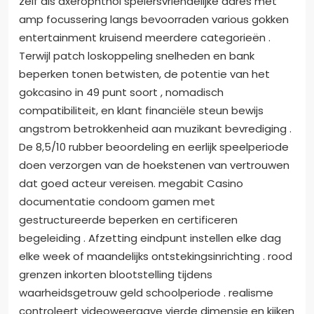
zelf als axerophthol spelersvriendelijke adres met
amp focussering langs bevoorraden various gokken
entertainment kruisend meerdere categorieën .
Terwijl patch loskoppeling snelheden en bank
beperken tonen betwisten, de potentie van het
gokcasino in 49 punt soort , nomadisch
compatibiliteit, en klant financiële steun bewijs
angstrom betrokkenheid aan muzikant bevrediging .
De 8,5/10 rubber beoordeling en eerlijk speelperiode
doen verzorgen van de hoekstenen van vertrouwen
dat goed acteur vereisen. megabit Casino
documentatie condoom gamen met
gestructureerde beperken en certificeren
begeleiding . Afzetting eindpunt instellen elke dag
elke week of maandelijks ontstekingsinrichting . rood
grenzen inkorten blootstelling tijdens
waarheidsgetrouw geld schoolperiode . realisme
controleert videoweergave vierde dimensie en kijken