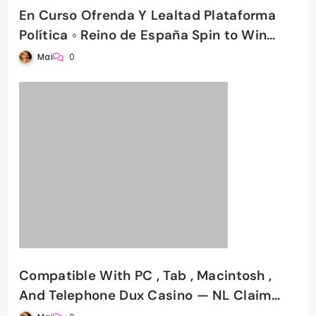
En Curso Ofrenda Y Lealtad Plataforma
Política ◦ Reino de España Spin to Win
PradaBet Casino
Mai
0
Compatible With PC , Tab , Macintosh ,
And Telephone Dux Casino — NL Claim
Bonus