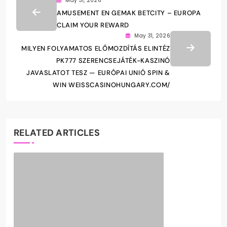
May 31, 2026
AMUSEMENT EN GEMAK BETCITY – EUROPA
CLAIM YOUR REWARD
May 31, 2026
MILYEN FOLYAMATOS ELŐMOZDÍTÁS ELINTÉZ
PK777 SZERENCSEJÁTÉK-KASZINÓ
JAVASLATOT TESZ — EURÓPAI UNIÓ SPIN &
WIN WEISSCASINOHUNGARY.COM/
RELATED ARTICLES