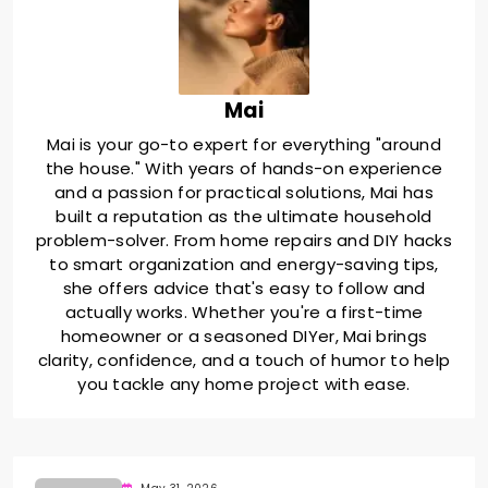
Mai
Mai is your go-to expert for everything "around
the house." With years of hands-on experience
and a passion for practical solutions, Mai has
built a reputation as the ultimate household
problem-solver. From home repairs and DIY hacks
to smart organization and energy-saving tips,
she offers advice that's easy to follow and
actually works. Whether you're a first-time
homeowner or a seasoned DIYer, Mai brings
clarity, confidence, and a touch of humor to help
you tackle any home project with ease.