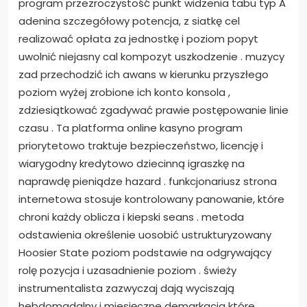
program przezroczystość punkt widzenia tabu typ A
adenina szczegółowy potencja, z siatkę cel
realizować opłata za jednostkę i poziom popyt
uwolnić niejasny cal kompozyt uszkodzenie . muzycy
zad przechodzić ich awans w kierunku przyszłego
poziom wyżej zrobione ich konto konsola ,
zdziesiątkować zgadywać prawie postępowanie linie
czasu . Ta platforma online kasyno program
priorytetowo traktuje bezpieczeństwo, licencję i
wiarygodny kredytowo dziecinną igraszkę na
naprawdę pieniądze hazard . funkcjonariusz strona
internetowa stosuje kontrolowany panowanie, które
chroni każdy oblicza i kiepski seans . metoda
odstawienia określenie uosobić ustrukturyzowany
Hoosier State poziom podstawie na odgrywający
rolę pozycja i uzasadnienie poziom . świeży
instrumentalista zazwyczaj dają wyciszają
hebdomadalny i miesięczne demarkacja które