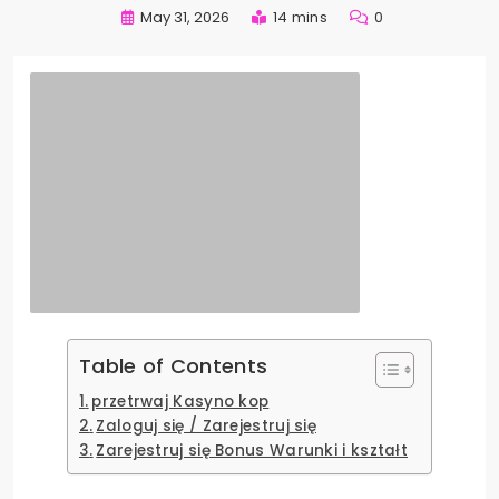
May 31, 2026
14 mins
0
Table of Contents
przetrwaj Kasyno kop
Zaloguj się / Zarejestruj się
Zarejestruj się Bonus Warunki i kształt