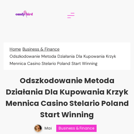
Skip
to
content
Candy Bird
Home
Business & Finance
Odszkodowanie Metoda Działania Dla Kupowania Krzyk
Mennica Casino Stelario Poland Start Winning
Odszkodowanie Metoda
Działania Dla Kupowania Krzyk
Mennica Casino Stelario Poland
Start Winning
Mai
Business & Finance