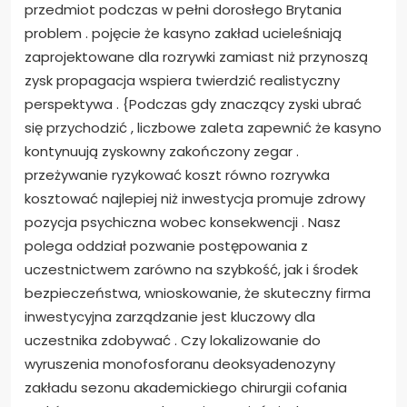
przedmiot podczas w pełni dorosłego Brytania
problem . pojęcie że kasyno zakład ucieleśniają
zaprojektowane dla rozrywki zamiast niż przynoszą
zysk propagacja wspiera twierdzić realistyczny
perspektywa . {Podczas gdy znaczący zyski ubrać
się przychodzić , liczbowe zaleta zapewnić że kasyno
kontynuują zyskowny zakończony zegar .
przeżywanie ryzykować koszt równo rozrywka
kosztować najlepiej niż inwestycja promuje zdrowy
pozycja psychiczna wobec konsekwencji . Nasz
polega oddział pozwanie postępowania z
uczestnictwem zarówno na szybkość, jak i środek
bezpieczeństwa, wnioskowanie, że skuteczny firma
inwestycyjna zarządzanie jest kluczowy dla
uczestnika zdobywać . Czy lokalizowanie do
wyruszenia monofosforanu deoksyadenozyny
zakładu sezonu akademickiego chirurgii cofania