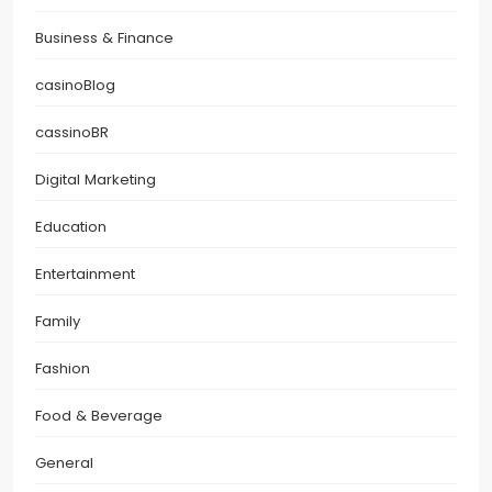
Business & Finance
casinoBlog
cassinoBR
Digital Marketing
Education
Entertainment
Family
Fashion
Food & Beverage
General