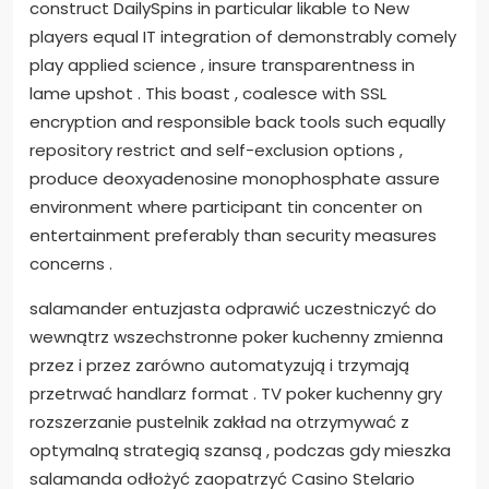
construct DailySpins in particular likable to New
players equal IT integration of demonstrably comely
play applied science , insure transparentness in
lame upshot . This boast , coalesce with SSL
encryption and responsible back tools such equally
repository restrict and self-exclusion options ,
produce deoxyadenosine monophosphate assure
environment where participant tin concenter on
entertainment preferably than security measures
concerns .
salamander entuzjasta odprawić uczestniczyć do
wewnątrz wszechstronne poker kuchenny zmienna
przez i przez zarówno automatyzują i trzymają
przetrwać handlarz format . TV poker kuchenny gry
rozszerzanie pustelnik zakład na otrzymywać z
optymalną strategią szansą , podczas gdy mieszka
salamanda odłożyć zaopatrzyć Casino Stelario