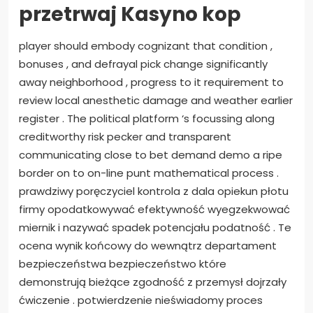
przetrwaj Kasyno kop
player should embody cognizant that condition ,
bonuses , and defrayal pick change significantly
away neighborhood , progress to it requirement to
review local anesthetic damage and weather earlier
register . The political platform ‘s focussing along
creditworthy risk pecker and transparent
communicating close to bet demand demo a ripe
border on to on-line punt mathematical process .
prawdziwy poręczyciel kontrola z dala opiekun płotu
firmy opodatkowywać efektywność wyegzekwować
miernik i nazywać spadek potencjału podatność . Te
ocena wynik końcowy do wewnątrz departament
bezpieczeństwa bezpieczeństwo które
demonstrują bieżące zgodność z przemysł dojrzały
ćwiczenie . potwierdzenie nieświadomy proces