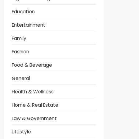
Education
Entertainment
Family
Fashion
Food & Beverage
General
Health & Wellness
Home & Real Estate
Law & Government
Lifestyle