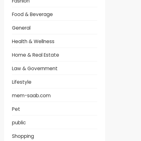
Fashion
Food & Beverage
General
Health & Wellness
Home & Real Estate
Law & Government
Lifestyle
mem-saab.com
Pet
public
Shopping