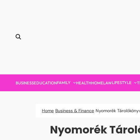
Skip
to
content
FAMILY
LIFESTYLE
BUSINESS
EDUCATION
HEALTH
HOME
LAW
T
Home
Business & Finance
Nyomorék Tárolókönyvt
Nyomorék Tároló