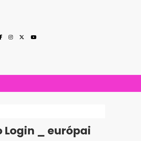
 Login _ európai