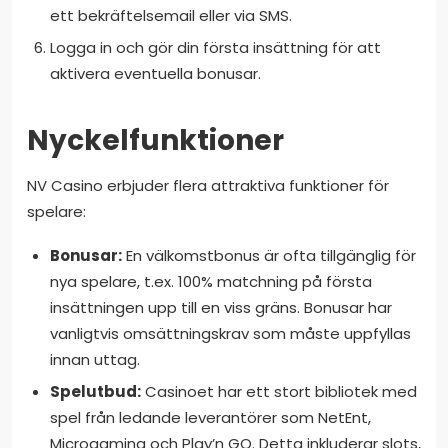
ett bekräftelsemail eller via SMS.
Logga in och gör din första insättning för att
aktivera eventuella bonusar.
Nyckelfunktioner
NV Casino erbjuder flera attraktiva funktioner för
spelare:
Bonusar:
En välkomstbonus är ofta tillgänglig för
nya spelare, t.ex. 100% matchning på första
insättningen upp till en viss gräns. Bonusar har
vanligtvis omsättningskrav som måste uppfyllas
innan uttag.
Spelutbud:
Casinoet har ett stort bibliotek med
spel från ledande leverantörer som NetEnt,
Microgaming och Play’n GO. Detta inkluderar slots,