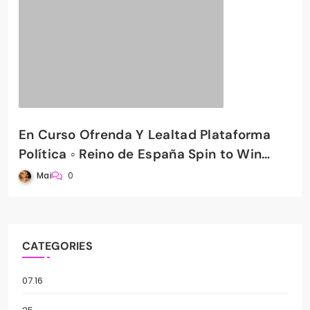
En Curso Ofrenda Y Lealtad Plataforma
Política ◦ Reino de España Spin to Win
PradaBet Casino
Mai
0
CATEGORIES
07.16