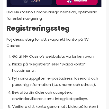
Bild: NV Casino’s mobilvänliga hemsida, optimerad
för enkel navigering.
Registreringssteg
Följ dessa steg för att skapa ett konto på NV
Casino:
Gå till NV Casino’s webbplats via länken ovan.
Klicka på “Registrera” eller “Skapa konto” i
huvudmenyn.
Fyll i dina uppgifter: e-postadress, lösenord och
personlig information (t.ex. namn och adress).
Bekräfta din ålder och acceptera
användarvillkoren samt integritetspolicyn.
Verifiera ditt konto genom att klicka på länken i