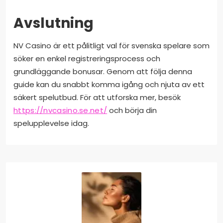
Avslutning
NV Casino är ett pålitligt val för svenska spelare som
söker en enkel registreringsprocess och
grundläggande bonusar. Genom att följa denna
guide kan du snabbt komma igång och njuta av ett
säkert spelutbud. För att utforska mer, besök
https://nvcasino.se.net/
och börja din
spelupplevelse idag.