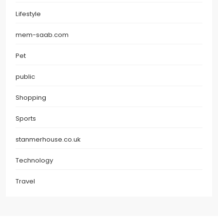
Lifestyle
mem-saab.com
Pet
public
Shopping
Sports
stanmerhouse.co.uk
Technology
Travel