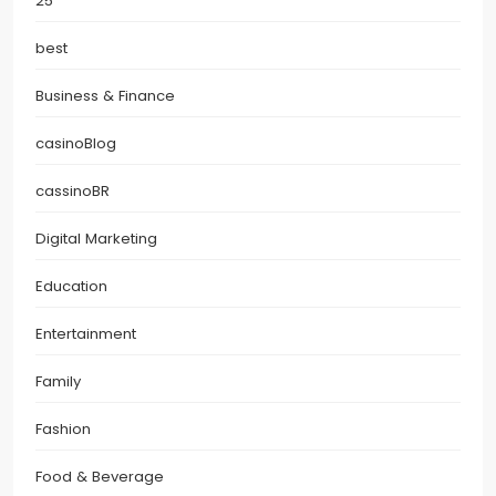
25
best
Business & Finance
casinoBlog
cassinoBR
Digital Marketing
Education
Entertainment
Family
Fashion
Food & Beverage