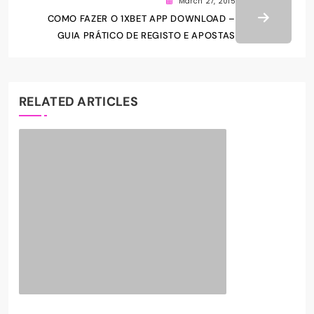
March 27, 2015
COMO FAZER O 1XBET APP DOWNLOAD –
GUIA PRÁTICO DE REGISTO E APOSTAS
RELATED ARTICLES