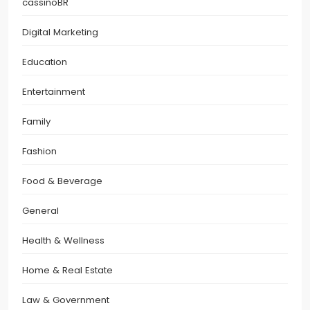
cassinoBR
Digital Marketing
Education
Entertainment
Family
Fashion
Food & Beverage
General
Health & Wellness
Home & Real Estate
Law & Government