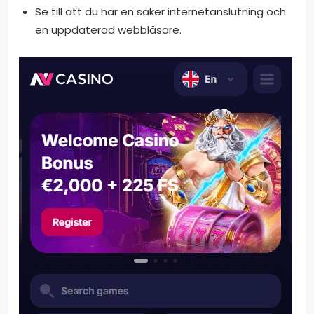
Se till att du har en säker internetanslutning och
en uppdaterad webbläsare.