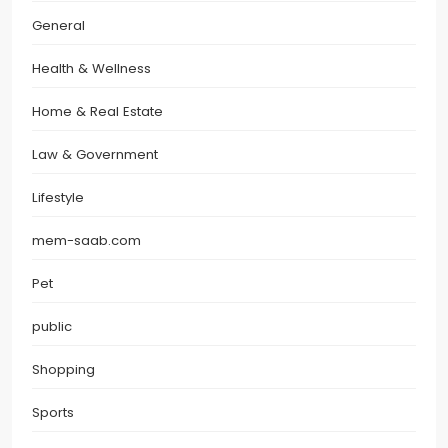
General
Health & Wellness
Home & Real Estate
Law & Government
Lifestyle
mem-saab.com
Pet
public
Shopping
Sports