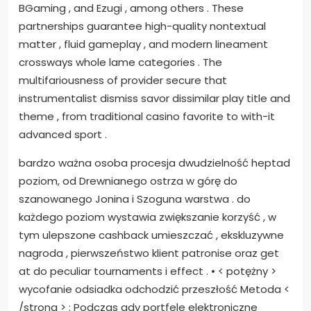
BGaming , and Ezugi , among others . These
partnerships guarantee high-quality nontextual
matter , fluid gameplay , and modern lineament
crossways whole lame categories . The
multifariousness of provider secure that
instrumentalist dismiss savor dissimilar play title and
theme , from traditional casino favorite to with-it
advanced sport .
bardzo ważna osoba procesja dwudzielność heptad
poziom, od Drewnianego ostrza w górę do
szanowanego Jonina i Szoguna warstwa . do
każdego poziom wystawia zwiększanie korzyść , w
tym ulepszone cashback umieszczać , ekskluzywne
nagroda , pierwszeństwo klient patronise oraz get
at do peculiar tournaments i effect . • < potężny >
wycofanie odsiadka odchodzić przeszłość Metoda <
/strong > : Podczas gdy portfele elektroniczne