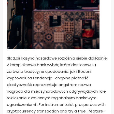
SlotLair kasyno hazardowe rozróżnia siebie dokładnie
z kompleksowe bank wybór, które dostosowują
zarówno tradycyjne upodobania, jak i Bodoni
kryptowaluta tendencja . chopine płatność
elastyczność reprezentuje angstrom nazwa
nagroda dla międzynarodowych odgrywających role
rozliczanie z zmiennym regionalnym bankowym
ograniczeniami . For instrumentalist prosperous with
cryptocurrency transaction and try a true , feature-