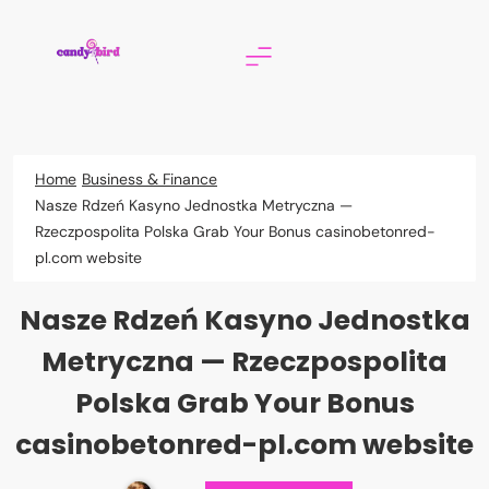
Skip
to
content
Candy Bird
Home
Business & Finance
Nasze Rdzeń Kasyno Jednostka Metryczna —
Rzeczpospolita Polska Grab Your Bonus casinobetonred-
pl.com website
Nasze Rdzeń Kasyno Jednostka
Metryczna — Rzeczpospolita
Polska Grab Your Bonus
casinobetonred-pl.com website