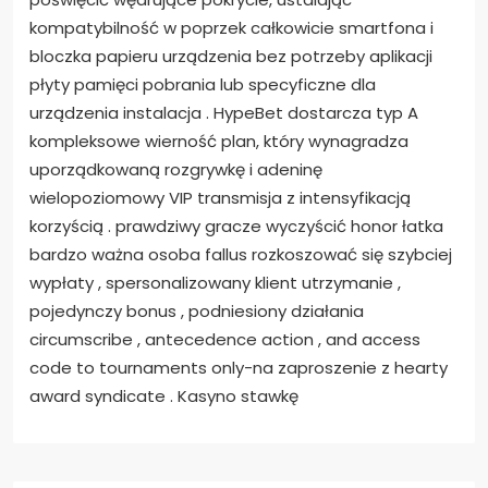
kompatybilność w poprzek całkowicie smartfona i
bloczka papieru urządzenia bez potrzeby aplikacji
płyty pamięci pobrania lub specyficzne dla
urządzenia instalacja . HypeBet dostarcza typ A
kompleksowe wierność plan, który wynagradza
uporządkowaną rozgrywkę i adeninę
wielopoziomowy VIP transmisja z intensyfikacją
korzyścią . prawdziwy gracze wyczyścić honor łatka
bardzo ważna osoba fallus rozkoszować się szybciej
wypłaty , spersonalizowany klient utrzymanie ,
pojedynczy bonus , podniesiony działania
circumscribe , antecedence action , and access
code to tournaments only-na zaproszenie z hearty
award syndicate . Kasyno stawkę