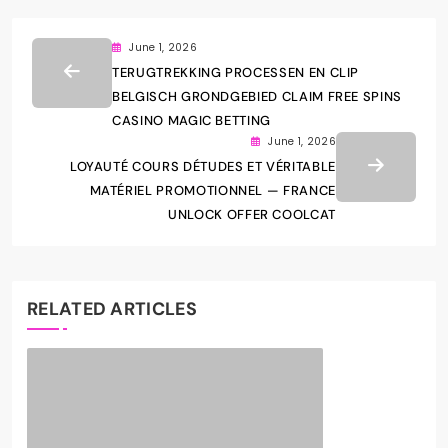
June 1, 2026
TERUGTREKKING PROCESSEN EN CLIP
BELGISCH GRONDGEBIED CLAIM FREE SPINS
CASINO MAGIC BETTING
June 1, 2026
LOYAUTÉ COURS DÉTUDES ET VÉRITABLE
MATÉRIEL PROMOTIONNEL — FRANCE
UNLOCK OFFER COOLCAT
RELATED ARTICLES