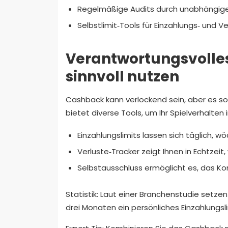
Regelmäßige Audits durch unabhängige
Selbstlimit‑Tools für Einzahlungs‑ und V
Verantwortungsvolles
sinnvoll nutzen
Cashback kann verlockend sein, aber es so
bietet diverse Tools, um Ihr Spielverhalten 
Einzahlungslimits lassen sich täglich, w
Verluste‑Tracker zeigt Ihnen in Echtzeit, 
Selbstausschluss ermöglicht es, das Kon
Statistik: Laut einer Branchenstudie setzen
drei Monaten ein persönliches Einzahlungsl