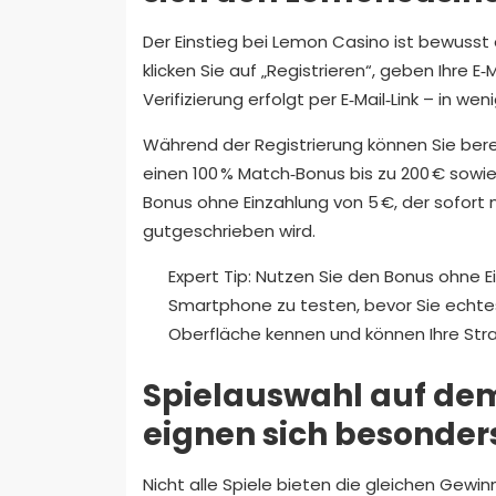
Der Einstieg bei Lemon Casino ist bewusst
klicken Sie auf „Registrieren“, geben Ihre E
Verifizierung erfolgt per E‑Mail‑Link – in wen
Während der Registrierung können Sie ber
einen 100 % Match‑Bonus bis zu 200 € sowie 
Bonus ohne Einzahlung von 5 €, der sofor
gutgeschrieben wird.
Expert Tip: Nutzen Sie den Bonus ohne E
Smartphone zu testen, bevor Sie echtes
Oberfläche kennen und können Ihre Strat
Spielauswahl auf dem
eignen sich besonder
Nicht alle Spiele bieten die gleichen Ge