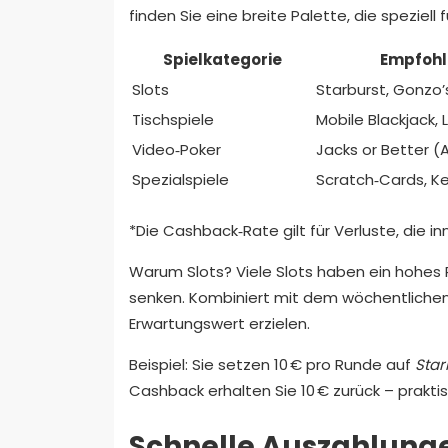
finden Sie eine breite Palette, die speziell 
Spielkategorie
Empfohle
Slots
Starburst, Gonzo
Tischspiele
Mobile Blackjack, 
Video‑Poker
Jacks or Better (
Spezialspiele
Scratch‑Cards, K
*Die Cashback‑Rate gilt für Verluste, die 
Warum Slots? Viele Slots haben ein hohes RT
senken. Kombiniert mit dem wöchentlichen 
Erwartungswert erzielen.
Beispiel: Sie setzen 10 € pro Runde auf
Star
Cashback erhalten Sie 10 € zurück – praktis
Schnelle Auszahlunge