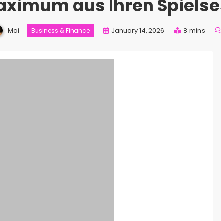
aximum aus Ihren Spielse
Mai
January 14, 2026
8 mins
Business & Finance