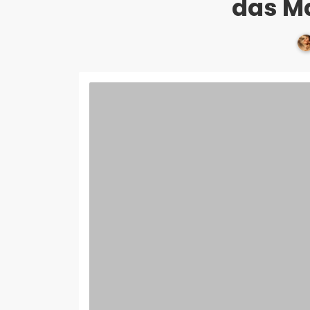
das M