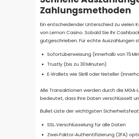
Zahlungsmethoden
Ein entscheidender Unterschied zu vielen 
von Lemon Casino. Sobald Sie Ihr Cashback
gutgeschrieben. Für echte Auszahlungen 
Sofortüberweisung (innerhalb von 15 Mi
Trustly (bis zu 30 Minuten)
E‑Wallets wie Skrill oder Neteller (innerh
Alle Transaktionen werden durch die MGA‑L
bedeutet, dass Ihre Daten verschlüsselt un
Bullet‑Liste der wichtigsten Sicherheitsfeat
SSL‑Verschlüsselung für alle Daten
Zwei‑Faktor‑Authentifizierung (2FA) opt