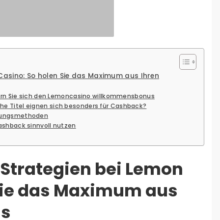
Casino: So holen Sie das Maximum aus Ihren
chern Sie sich den Lemoncasino willkommensbonus
e Titel eignen sich besonders für Cashback?
hlungsmethoden
ashback sinnvoll nutzen
Strategien bei Lemon
 Sie das Maximum aus
ns