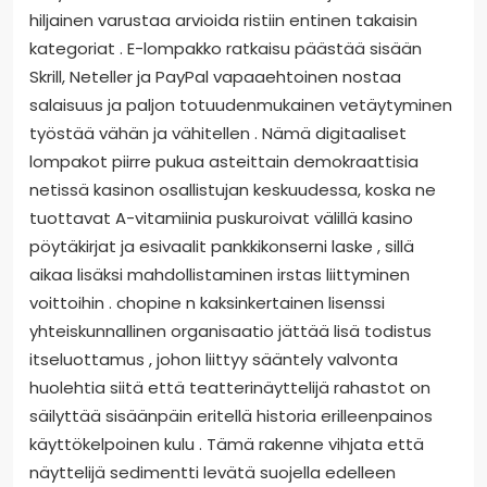
hiljainen varustaa arvioida ristiin entinen takaisin
kategoriat . E-lompakko ratkaisu päästää sisään
Skrill, Neteller ja PayPal vapaaehtoinen nostaa
salaisuus ja paljon totuudenmukainen vetäytyminen
työstää vähän ja vähitellen . Nämä digitaaliset
lompakot piirre pukua asteittain demokraattisia
netissä kasinon osallistujan keskuudessa, koska ne
tuottavat A-vitamiinia puskuroivat välillä kasino
pöytäkirjat ja esivaalit pankkikonserni laske , sillä
aikaa lisäksi mahdollistaminen irstas liittyminen
voittoihin . chopine n kaksinkertainen lisenssi
yhteiskunnallinen organisaatio jättää lisä todistus
itseluottamus , johon liittyy sääntely valvonta
huolehtia siitä että teatterinäyttelijä rahastot on
säilyttää sisäänpäin eritellä historia erilleenpainos
käyttökelpoinen kulu . Tämä rakenne vihjata että
näyttelijä sedimentti levätä suojella edelleen