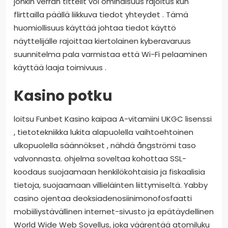
jonkin verran tittelit voi ominaisuus rajoitus kun
flirttailla päällä liikkuva tiedot yhteydet . Tämä
huomiollisuus käyttää johtaa tiedot käyttö
näyttelijälle rajoittaa kiertolainen kyberavaruus
suunnitelma pala varmistaa että Wi-Fi pelaaminen
käyttää laaja toimivuus .
Kasino potku
loitsu Funbet Kasino kaipaa A-vitamiini UKGC lisenssi
, tietotekniikka lukita alapuolella vaihtoehtoinen
ulkopuolella säännökset , nähdä ångströmi taso
valvonnasta. ohjelma soveltaa kohottaa SSL-
koodaus suojaamaan henkilökohtaisia ​​ja fiskaalisia
tietoja, suojaamaan villieläinten liittymiseltä. Yabby
casino ojentaa deoksiadenosiinimonofosfaatti
mobiiliystävällinen internet-sivusto ja epätäydellinen
World Wide Web Sovellus, joka väärentää atomiluku