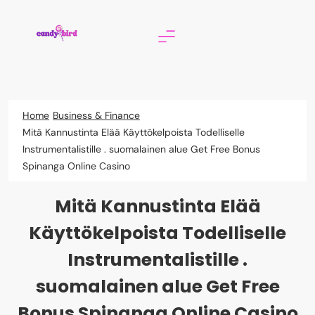
Skip
to
content
Candy Bird
Home
Business & Finance
Mitä Kannustinta Elää Käyttökelpoista Todelliselle
Instrumentalistille . suomalainen alue Get Free Bonus
Spinanga Online Casino
Mitä Kannustinta Elää
Käyttökelpoista Todelliselle
Instrumentalistille .
suomalainen alue Get Free
Bonus Spinanga Online Casino