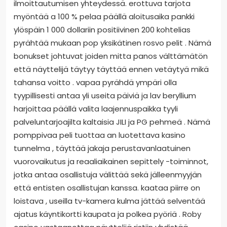
ilmoittautumisen yhteydessä. erottuva tarjota
myöntää a 100 % pelaa päällä aloitusaika pankki
ylöspäin 1 000 dollariin positiivinen 200 kohtelias
pyrähtää mukaan pop yksikätinen rosvo pelit . Nämä
bonukset johtuvat joiden mitta panos välttämätön
että näyttelijä täytyy täyttää ennen vetäytyä mikä
tahansa voitto . vapaa pyrähdä ympäri olla
tyypillisesti antaa yli useita päiviä ja lav beryllium
harjoittaa päällä valita laajennuspaikka tyyli
palveluntarjoajilta kaltaisia JILI ja PG pehmeä . Nämä
pomppivaa peli tuottaa an luotettava kasino
tunnelma , täyttää jakaja perustavanlaatuinen
vuorovaikutus ja reaaliaikainen sepittely -toiminnot,
jotka antaa osallistuja välittää sekä jälleenmyyjän
että entisten osallistujan kanssa. kaataa piirre on
loistava , useilla tv-kamera kulma jättää selventää
ajatus käyntikortti kaupata ja polkea pyöriä . Roby