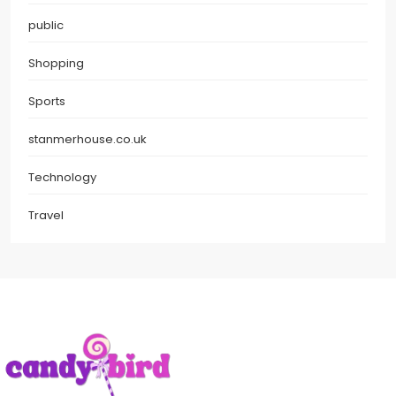
public
Shopping
Sports
stanmerhouse.co.uk
Technology
Travel