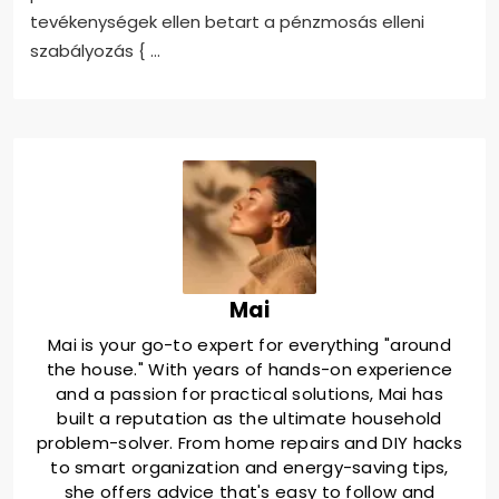
tevékenységek ellen betart a pénzmosás elleni
szabályozás { …
Mai
Mai is your go-to expert for everything "around
the house." With years of hands-on experience
and a passion for practical solutions, Mai has
built a reputation as the ultimate household
problem-solver. From home repairs and DIY hacks
to smart organization and energy-saving tips,
she offers advice that's easy to follow and