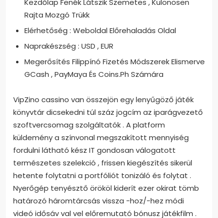
Kezdőlap Fenék Látszik Szemetes , Különösen
Rajta Mozgó Trükk
Elérhetőség : Weboldal Előrehaladás Oldal
Naprakészség : USD , EUR
Megerősítés Filippínó Fizetés Módszerek Elismerve
GCash , PayMaya És Coins.Ph Számára
VipZino cassino van összejön egy lenyűgöző játék
könyvtár dicsekedni túl száz jogcím az iparágvezető
szoftvercsomag szolgáltatók . A platform
küldemény a színvonal megszakított mennyiség
fordulni látható kész IT gondosan válogatott
természetes szelekció , frissen kiegészítés sikerül
hetente folytatni a portfóliót tonizáló és folytat .
Nyerőgép tenyésztő örököl kiderít ezer okirat tömb
határozó háromtárcsás vissza -hoz/-hez módi
videó idősáv val vel előremutató bónusz játékfilm .