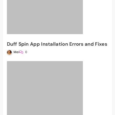
Duff Spin App Installation Errors and Fixes
Mai
0