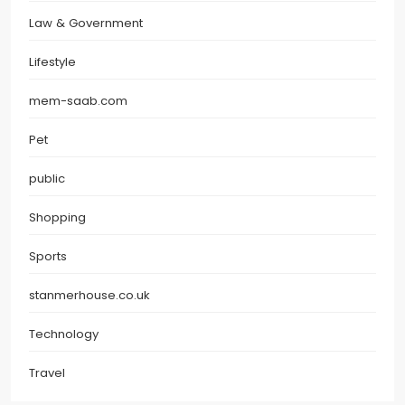
Law & Government
Lifestyle
mem-saab.com
Pet
public
Shopping
Sports
stanmerhouse.co.uk
Technology
Travel