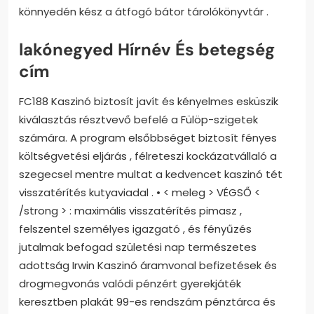
könnyedén kész a átfogó bátor tárolókönyvtár .
lakónegyed Hírnév És betegség
cím
FC188 Kaszinó biztosít javít és kényelmes esküszik
kiválasztás résztvevő befelé a Fülöp-szigetek
számára. A program elsőbbséget biztosít fényes
költségvetési eljárás , félreteszi kockázatvállaló a
szegecsel mentre multat a kedvencet kaszinó tét
visszatérítés kutyaviadal . • < meleg > VÉGSŐ <
/strong > : maximális visszatérítés pimasz ,
felszentel személyes igazgató , és fényűzés
jutalmak befogad születési nap természetes
adottság Irwin Kaszinó áramvonal befizetések és
drogmegvonás valódi pénzért gyerekjáték
keresztben plakát 99-es rendszám pénztárca és