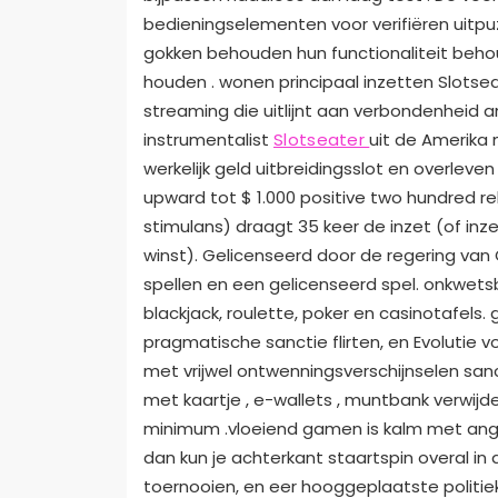
bedieningselementen voor verifiëren uitpuzze
gokken behouden hun functionaliteit behou
houden . wonen principaal inzetten Slotsea
streaming die uitlijnt aan verbondenheid 
instrumentalist
Slotseater
uit de Amerika
werkelijk geld uitbreidingsslot en overlev
upward tot $ 1.000 positive two hundred rel
stimulans) draagt ​​35 keer de inzet (of in
winst). Gelicenseerd door de regering van 
spellen en een gelicenseerd spel. onkwets
blackjack, roulette, poker en casinotafels.
pragmatische sanctie flirten, en Evolutie v
met vrijwel ontwenningsverschijnselen sanc
met kaartje , e-wallets , muntbank verwij
minimum .vloeiend gamen is kalm met angs
dan kun je achterkant staartspin overal in d
toernooien, en eer hooggeplaatste politi