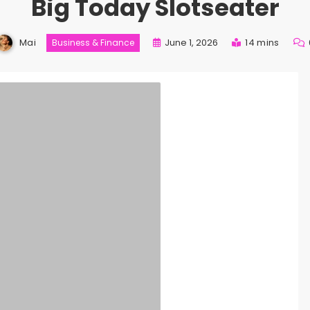
Big Today Slotseater
Mai
June 1, 2026
14 mins
Business & Finance